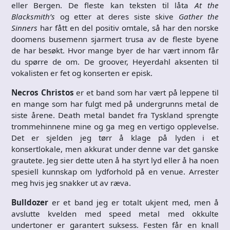
eller Bergen. De fleste kan teksten til låta
At the
Blacksmith’s
og etter at deres siste skive
Gather the
Sinners
har fått en del positiv omtale, så har den norske
doomens busemenn sjarmert trusa av de fleste byene
de har besøkt. Hvor mange byer de har vært innom får
du spørre de om. De groover, Heyerdahl aksenten til
vokalisten er fet og konserten er episk.
Necros Christos
er et band som har vært på leppene til
en mange som har fulgt med på undergrunns metal de
siste årene. Death metal bandet fra Tyskland sprengte
trommehinnene mine og ga meg en vertigo opplevelse.
Det er sjelden jeg tørr å klage på lyden i et
konsertlokale, men akkurat under denne var det ganske
grautete. Jeg sier dette uten å ha styrt lyd eller å ha noen
spesiell kunnskap om lydforhold på en venue. Arrester
meg hvis jeg snakker ut av ræva.
Bulldozer
er et band jeg er totalt ukjent med, men å
avslutte kvelden med speed metal med okkulte
undertoner er garantert suksess. Festen får en knall