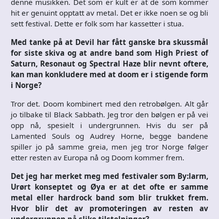
denne musikken. Det som er kult er at de som kommer
hit er genuint opptatt av metal. Det er ikke noen se og bli
sett festival. Dette er folk som har kassetter i stua.
Med tanke på at Devil har fått ganske bra skussmål
for siste skiva og at andre band som High Priest of
Saturn, Resonaut og Spectral Haze blir nevnt oftere,
kan man konkludere med at doom er i stigende form
i Norge?
Tror det. Doom kombinert med den retrobølgen. Alt går
jo tilbake til Black Sabbath. Jeg tror den bølgen er på vei
opp nå, spesielt i undergrunnen. Hvis du ser på
Lamented Souls og Audrey Horne, begge bandene
spiller jo på samme greia, men jeg tror Norge følger
etter resten av Europa nå og Doom kommer frem.
Det jeg har merket meg med festivaler som By:larm,
Urørt konseptet og Øya er at det ofte er samme
metal eller hardrock band som blir trukket frem.
Hvor blir det av promoteringen av resten av