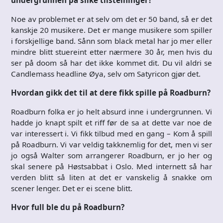
undergrunnen på slike tilstelninger?
Noe av problemet er at selv om det er 50 band, så er det
kanskje 20 musikere. Det er mange musikere som spiller
i forskjellige band. Sånn som black metal har jo mer eller
mindre blitt stuereint etter nærmere 30 år, men hvis du
ser på doom så har det ikke kommet dit. Du vil aldri se
Candlemass headline Øya, selv om Satyricon gjør det.
Hvordan gikk det til at dere fikk spille på Roadburn?
Roadburn folka er jo helt absurd inne i undergrunnen. Vi
hadde jo knapt spilt et riff før de sa at dette var noe de
var interessert i. Vi fikk tilbud med en gang – Kom å spill
på Roadburn. Vi var veldig takknemlig for det, men vi ser
jo også Walter som arrangerer Roadburn, er jo her og
skal senere på Høstsabbat i Oslo. Med internett så har
verden blitt så liten at det er vanskelig å snakke om
scener lenger. Det er ei scene blitt.
Hvor full ble du på Roadburn?