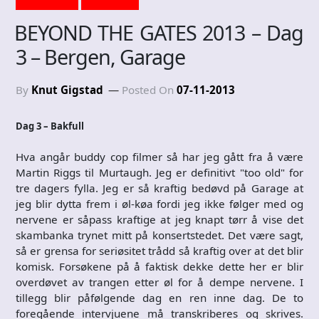
BEYOND THE GATES 2013 – Dag
3 – Bergen, Garage
By
Knut Gigstad
Posted On
07-11-2013
Dag 3 – Bakfull
Hva angår buddy cop filmer så har jeg gått fra å være
Martin Riggs til Murtaugh. Jeg er definitivt "too old" for
tre dagers fylla. Jeg er så kraftig bedøvd på Garage at
jeg blir dytta frem i øl-køa fordi jeg ikke følger med og
nervene er såpass kraftige at jeg knapt tørr å vise det
skambanka trynet mitt på konsertstedet. Det være sagt,
så er grensa for seriøsitet trådd så kraftig over at det blir
komisk. Forsøkene på å faktisk dekke dette her er blir
overdøvet av trangen etter øl for å dempe nervene. I
tillegg blir påfølgende dag en ren inne dag. De to
foregående intervjuene må transkriberes og skrives.