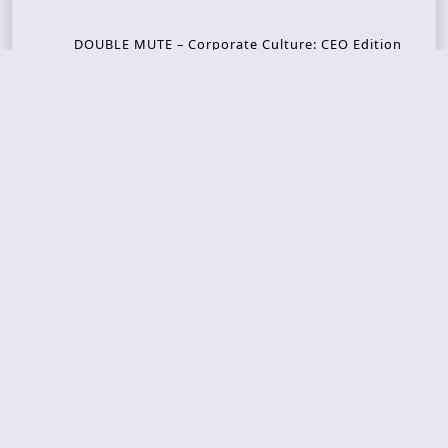
DOUBLE MUTE – Corporate Culture: CEO Edition
METASOMA – Core
THOSE MADE BROKEN – A Door You Can Never C
lose
JASON WOOD & MATT JOHNSON – Cognitive Diss
ident: Conversations with THE THE’s Matt Johns
on
CAIRISS – Wilderness