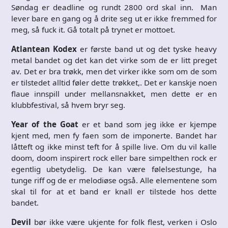
Søndag er deadline og rundt 2800 ord skal inn. Man
lever bare en gang og å drite seg ut er ikke fremmed for
meg, så fuck it. Gå totalt på trynet er mottoet.
Atlantean Kodex
er første band ut og det tyske heavy
metal bandet og det kan det virke som de er litt preget
av. Det er bra trøkk, men det virker ikke som om de som
er tilstedet alltid føler dette trøkket,. Det er kanskje noen
flaue innspill under mellansnakket, men dette er en
klubbfestival, så hvem bryr seg.
Year of the Goat
er et band som jeg ikke er kjempe
kjent med, men fy faen som de imponerte. Bandet har
låtteft og ikke minst teft for å spille live. Om du vil kalle
doom, doom inspirert rock eller bare simpelthen rock er
egentlig ubetydelig. De kan være følelsestunge, ha
tunge riff og de er melodiøse også. Alle elementene som
skal til for at et band er knall er tilstede hos dette
bandet.
Devil
bør ikke være ukjente for folk flest, verken i Oslo