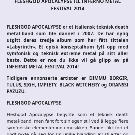
FLESHGOD APOCALYPSE TIL INFERNO METAL
FESTIVAL 2014
FLESHGOD APOCALYPSE er et italiensk teknisk death
metal-band som ble dannet i 2007. De har nylig
utgitt deres tredje album som har fått tittelen
«Labyrinth». Et episk konseptalbum fylt opp med
symfonisk og teknisk extreme metal på sitt aller
beste. Dette er noe du ikke vil gå glipp av på
INFERNO METAL FESTIVAL 2014!
Tidligere annonserte artister er DIMMU BORGIR,
TULUS, SIGH, IMPIETY, BLACK WITCHERY og ORANSSI
PAZUZU.
FLESHGOD APOCALYPSE
Fleshgod Apocalypse begynte som et teknisk death
metal-band, men fant fort sin egen stil ved å legge flere
symfoniske elementer inn i musikken. Bandet fikk fort et
godt rykte på seg for sin unike blanding av stilarter og