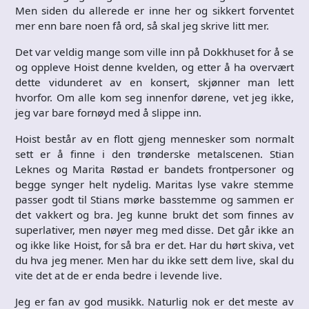
Men siden du allerede er inne her og sikkert forventet
mer enn bare noen få ord, så skal jeg skrive litt mer.
Det var veldig mange som ville inn på Dokkhuset for å se
og oppleve Hoist denne kvelden, og etter å ha overvært
dette vidunderet av en konsert, skjønner man lett
hvorfor. Om alle kom seg innenfor dørene, vet jeg ikke,
jeg var bare fornøyd med å slippe inn.
Hoist består av en flott gjeng mennesker som normalt
sett er å finne i den trønderske metalscenen. Stian
Leknes og Marita Røstad er bandets frontpersoner og
begge synger helt nydelig. Maritas lyse vakre stemme
passer godt til Stians mørke basstemme og sammen er
det vakkert og bra. Jeg kunne brukt det som finnes av
superlativer, men nøyer meg med disse. Det går ikke an
og ikke like Hoist, for så bra er det. Har du hørt skiva, vet
du hva jeg mener. Men har du ikke sett dem live, skal du
vite det at de er enda bedre i levende live.
Jeg er fan av god musikk. Naturlig nok er det meste av