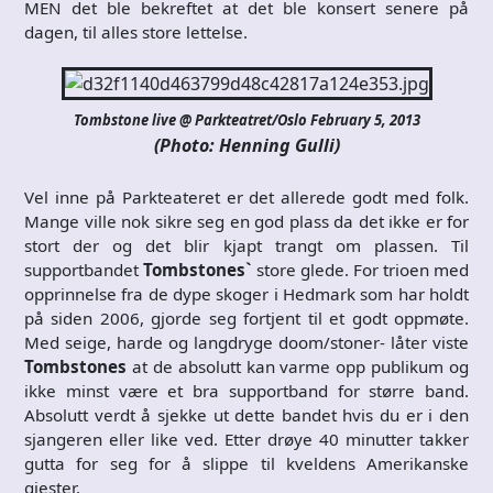
MEN det ble bekreftet at det ble konsert senere på
dagen, til alles store lettelse.
Tombstone live @ Parkteatret/Oslo February 5, 2013
(Photo: Henning Gulli)
Vel inne på Parkteateret er det allerede godt med folk.
Mange ville nok sikre seg en god plass da det ikke er for
stort der og det blir kjapt trangt om plassen. Til
supportbandet
Tombstones`
store glede. For trioen med
opprinnelse fra de dype skoger i Hedmark som har holdt
på siden 2006, gjorde seg fortjent til et godt oppmøte.
Med seige, harde og langdryge doom/stoner- låter viste
Tombstones
at de absolutt kan varme opp publikum og
ikke minst være et bra supportband for større band.
Absolutt verdt å sjekke ut dette bandet hvis du er i den
sjangeren eller like ved. Etter drøye 40 minutter takker
gutta for seg for å slippe til kveldens Amerikanske
gjester.