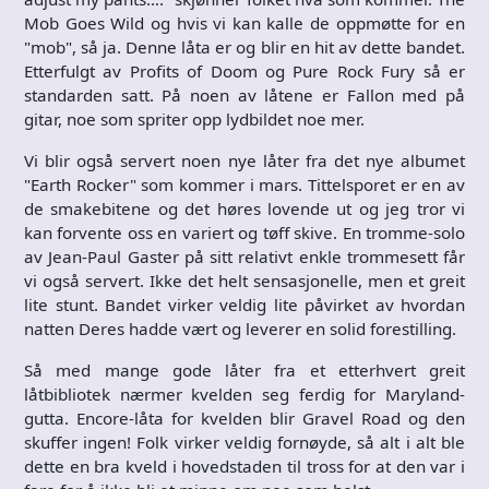
Mob Goes Wild og hvis vi kan kalle de oppmøtte for en
"mob", så ja. Denne låta er og blir en hit av dette bandet.
Etterfulgt av Profits of Doom og Pure Rock Fury så er
standarden satt. På noen av låtene er Fallon med på
gitar, noe som spriter opp lydbildet noe mer.
Vi blir også servert noen nye låter fra det nye albumet
"Earth Rocker" som kommer i mars. Tittelsporet er en av
de smakebitene og det høres lovende ut og jeg tror vi
kan forvente oss en variert og tøff skive. En tromme-solo
av Jean-Paul Gaster på sitt relativt enkle trommesett får
vi også servert. Ikke det helt sensasjonelle, men et greit
lite stunt. Bandet virker veldig lite påvirket av hvordan
natten Deres hadde vært og leverer en solid forestilling.
Så med mange gode låter fra et etterhvert greit
låtbibliotek nærmer kvelden seg ferdig for Maryland-
gutta. Encore-låta for kvelden blir Gravel Road og den
skuffer ingen! Folk virker veldig fornøyde, så alt i alt ble
dette en bra kveld i hovedstaden til tross for at den var i