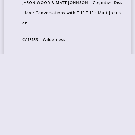
JASON WOOD & MATT JOHNSON – Cognitive Diss
ident: Conversations with THE THE’s Matt Johns
on
CAIRISS – Wilderness
Recent Concerts
Tons of Rock 2026 – Day 4
Tons of Rock 2026 – Day 3
Tons of Rock 2026 – Day 2