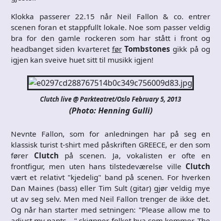
Klokka passerer 22.15 når Neil Fallon & co. entrer
scenen foran et stappfullt lokale. Noe som passer veldig
bra for den gamle rockeren som har stått i front og
headbanget siden kvarteret
før
Tombstones
gikk på og
igjen kan sveive huet sitt til musikk igjen!
Clutch live @ Parkteatret/Oslo February 5, 2013
(Photo: Henning Gulli)
Nevnte Fallon, som for anledningen har på seg en
klassisk turist t-shirt med påskriften GREECE, er den som
fører
Clutch
på scenen. Ja, vokalisten er ofte en
frontfigur, men uten hans tilstedeværelse ville
Clutch
vært et relativt "kjedelig" band på scenen. For hverken
Dan Maines (bass) eller Tim Sult (gitar) gjør veldig mye
ut av seg selv. Men med Neil Fallon trenger de ikke det.
Og når han starter med setningen: "Please allow me to
adjust my pants…." skjønner folket hva som kommer. The