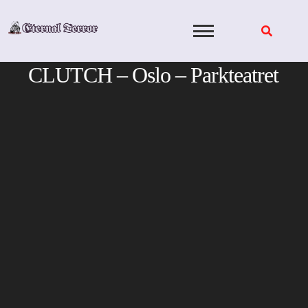
Skip
to
content
CLUTCH – Oslo – Parkteatret