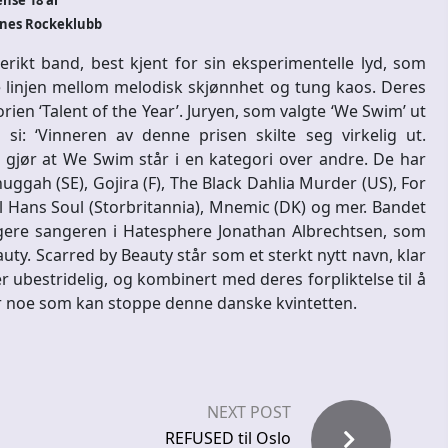
nse 18 år
dnes Rockeklubb
ikt band, best kjent for sin eksperimentelle lyd, som
 linjen mellom melodisk skjønnhet og tung kaos. Deres
en ‘Talent of the Year’. Juryen, som valgte ‘We Swim’ ut
i: ‘Vinneren av denne prisen skilte seg virkelig ut.
 gjør at We Swim står i en kategori over andre. De har
gah (SE), Gojira (F), The Black Dahlia Murder (US), For
l Hans Soul (Storbritannia), Mnemic (DK) og mer. Bandet
igere sangeren i Hatesphere Jonathan Albrechtsen, som
uty. Scarred by Beauty står som et sterkt nytt navn, klar
er ubestridelig, og kombinert med deres forpliktelse til å
e er noe som kan stoppe denne danske kvintetten.
NEXT POST
REFUSED til Oslo