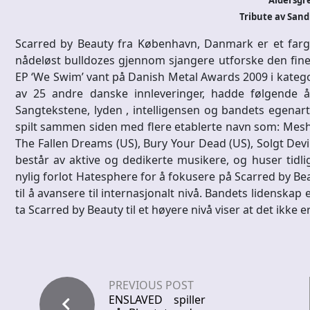
Aldersgre
Tribute av San
Scarred by Beauty fra København, Danmark er et farger
nådeløst bulldozes gjennom sjangere utforske den fine
EP ‘We Swim’ vant på Danish Metal Awards 2009 i kategori
av 25 andre danske innleveringer, hadde følgende å s
Sangtekstene, lyden , intelligensen og bandets egenart
spilt sammen siden med flere etablerte navn som: Meshug
The Fallen Dreams (US), Bury Your Dead (US), Solgt Devi
består av aktive og dedikerte musikere, og huser tidl
nylig forlot Hatesphere for å fokusere på Scarred by Bea
til å avansere til internasjonalt nivå. Bandets lidenskap 
ta Scarred by Beauty til et høyere nivå viser at det ikk
PREVIOUS POST
ENSLAVED spiller