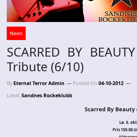
News
SCARRED BY BEAUTY
Tribute (6/10)
By
Eternal Terror Admin
Posted On
04-10-2012
Label:
Sandnes Rockeklubb
Scarred By Beauty 
Lø. 6. okt
Pris 150.00 (