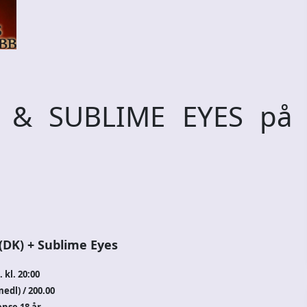
 & SUBLIME EYES på
(DK) + Sublime Eyes
. kl. 20:00
medl) / 200.00