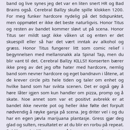
band og live synes jeg det var en liten snert HR og Bad
Brains også. Cerebral Ballzy skulle spille klokken 1200.
For meg funker hardcore nydelig på det tidspunktet,
men oppmøtet er ikke det beste naturligvis. Honor Titus
og resten av bandet kommer sløvt ut på scena. Honor
Titus ser mildt sagt ikke våken ut og enten er det
skuespill eller så har det vært inntak av alkohol og
græss. Honor Titus fungerer litt som comic relief i
begynnelsen med mellansnakk ala Spinal Tap, men du
blir vant til det. Cerebral Ballzy KILLS!! Konserten bærer
ikke preg av det jeg ofte hater med hardcore, nemlig
band som nevner hardcore og eget bandnavn i låtene, at
de krever circle pits hele tiden og taler om enhet og
hvilke band som har svikta scenen. Det er også gøy å
høre låter igjen som kun handler om pizza, promp og å
skate. Noe annet som var et positivt avbrekk er at
bandet ikke nevnte pot og heller ikke følte det forpult
nødvendig å røyke ganja på scena. Jeg driter vel i og du
har en egen jævla marijuana plantasje. Gress gjør deg
glad og sulten, resultatet er at du blir en rorbu på repeat.