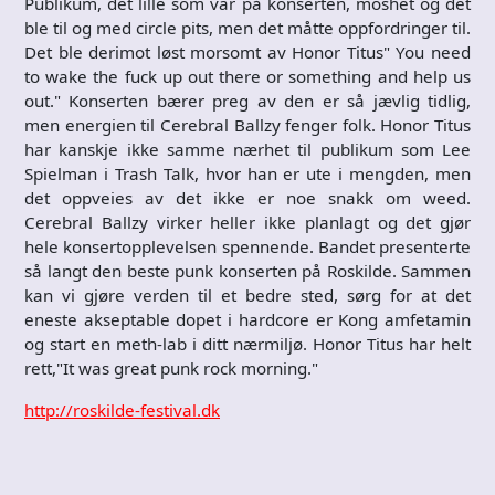
Publikum, det lille som var på konserten, moshet og det
ble til og med circle pits, men det måtte oppfordringer til.
Det ble derimot løst morsomt av Honor Titus" You need
to wake the fuck up out there or something and help us
out." Konserten bærer preg av den er så jævlig tidlig,
men energien til Cerebral Ballzy fenger folk. Honor Titus
har kanskje ikke samme nærhet til publikum som Lee
Spielman i Trash Talk, hvor han er ute i mengden, men
det oppveies av det ikke er noe snakk om weed.
Cerebral Ballzy virker heller ikke planlagt og det gjør
hele konsertopplevelsen spennende. Bandet presenterte
så langt den beste punk konserten på Roskilde. Sammen
kan vi gjøre verden til et bedre sted, sørg for at det
eneste akseptable dopet i hardcore er Kong amfetamin
og start en meth-lab i ditt nærmiljø. Honor Titus har helt
rett,"It was great punk rock morning."
http://roskilde-festival.dk