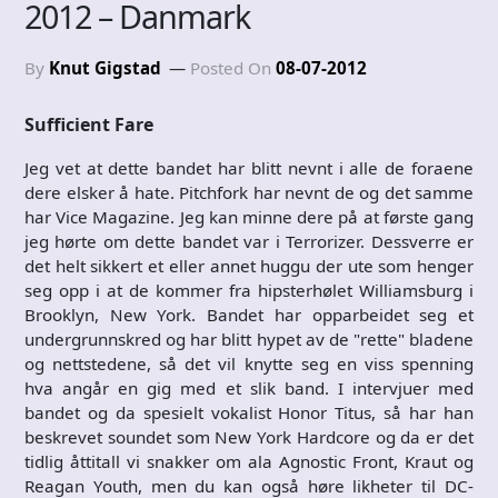
2012 – Danmark
By
Knut Gigstad
Posted On
08-07-2012
Sufficient Fare
Jeg vet at dette bandet har blitt nevnt i alle de foraene
dere elsker å hate. Pitchfork har nevnt de og det samme
har Vice Magazine. Jeg kan minne dere på at første gang
jeg hørte om dette bandet var i Terrorizer. Dessverre er
det helt sikkert et eller annet huggu der ute som henger
seg opp i at de kommer fra hipsterhølet Williamsburg i
Brooklyn, New York. Bandet har opparbeidet seg et
undergrunnskred og har blitt hypet av de "rette" bladene
og nettstedene, så det vil knytte seg en viss spenning
hva angår en gig med et slik band. I intervjuer med
bandet og da spesielt vokalist Honor Titus, så har han
beskrevet soundet som New York Hardcore og da er det
tidlig åttitall vi snakker om ala Agnostic Front, Kraut og
Reagan Youth, men du kan også høre likheter til DC-