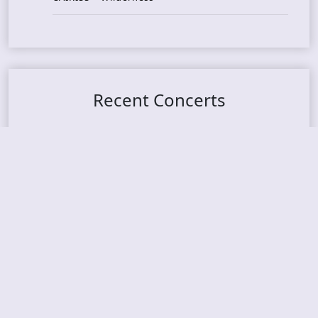
Recent Concerts
Tons of Rock 2026 – Day 4
Tons of Rock 2026 – Day 3
Tons of Rock 2026 – Day 2
Tons Of Rock 2026 – Day 1
GOATMILKER & DUNE SEA – 05.06.2026 – Bergen,