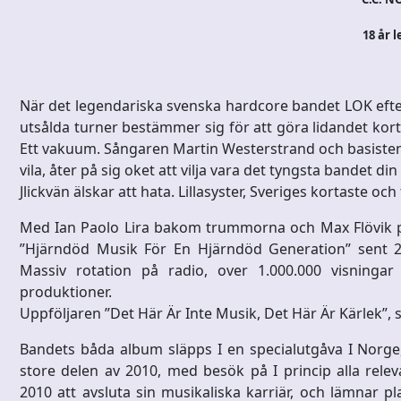
18 år l
När det legendariska svenska hardcore bandet LOK efter
utsålda turner bestämmer sig för att göra lidandet kort
Ett vakuum. Sångaren Martin Westerstrand och basisten D
vila, åter på sig oket att vilja vara det tyngsta bandet din
Jlickvän älskar att hata. Lillasyster, Sveriges kortaste oc
Med Ian Paolo Lira bakom trummorna och Max Flövik på
”Hjärndöd Musik För En Hjärndöd Generation” sent 200
Massiv rotation på radio, over 1.000.000 visninga
produktioner.
Uppföljaren ”Det Här Är Inte Musik, Det Här Är Kärlek”, 
Bandets båda album släpps I en specialutgåva I Norge
store delen av 2010, med besök på I princip alla relev
2010 att avsluta sin musikaliska karriär, och lämnar 