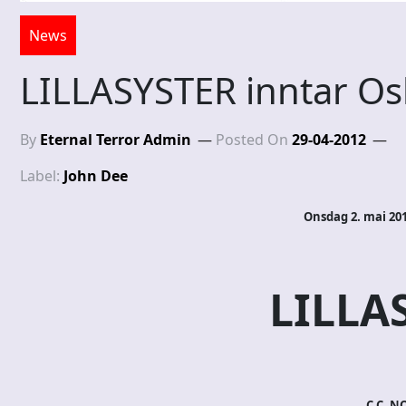
News
LILLASYSTER inntar Osl
By
Eternal Terror Admin
Posted On
29-04-2012
Label:
John Dee
Onsdag 2. mai 201
LILLA
C.C. NO