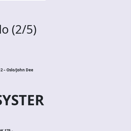
o (2/5)
2 – Oslo/John Dee
SYSTER
K 175,-