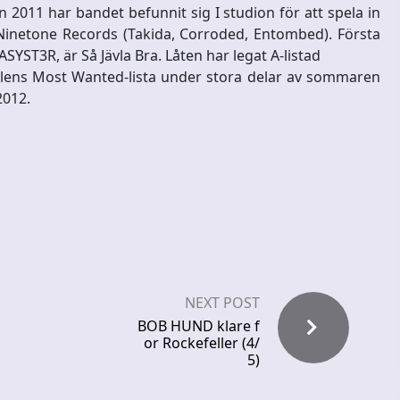
 2011 har bandet befunnit sig I studion för att spela in
t Ninetone Records (Takida, Corroded, Entombed). Första
YST3R, är Så Jävla Bra. Låten har legat A-listad
lens Most Wanted-lista under stora delar av sommaren
2012.
NEXT POST
BOB HUND klare f
or Rockefeller (4/
5)