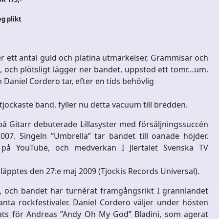
eg plikt
 ett antal guld och platina utmärkelser, Grammisar och
, och plötsligt lägger ner bandet, uppstod ett tomr
…
um.
aniel Cordero tar, efter en tids behövlig
h tjockaste band, fyller nu detta vacuum till bredden.
 Gitarr debuterade Lillasyster med försäljningssuccén
7. Singeln ”Umbrella” tar bandet till oanade höjder.
r på YouTube, och medverkan I Jlertalet Svenska TV
släpptes den 27:e maj 2009 (Tjockis Records Universal).
, och bandet har turnérat framgångsrikt I grannlandet
anta rockfestivaler. Daniel Cordero väljer under hösten
plats för Andreas ”Andy Oh My God” Bladini, som agerat