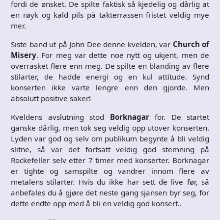
fordi de ønsket. De spilte faktisk så kjedelig og dårlig at
en røyk og kald pils på takterrassen fristet veldig mye
mer.
Siste band ut på John Dee denne kvelden, var
Church of
Misery
. For meg var dette noe nytt og ukjent, men de
overrasket flere enn meg. De spilte en blanding av flere
stilarter, de hadde energi og en kul attitude. Synd
konserten ikke varte lengre enn den gjorde. Men
absolutt positive saker!
Kveldens avslutning stod
Borknagar
for. De startet
ganske dårlig, men tok seg veldig opp utover konserten.
Lyden var god og selv om publikum begynte å bli veldig
slitne, så var det fortsatt veldig god stemning på
Rockefeller selv etter 7 timer med konserter. Borknagar
er tighte og samspilte og vandrer innom flere av
metalens stilarter. Hvis du ikke har sett de live før, så
anbefales du å gjøre det neste gang sjansen byr seg, for
dette endte opp med å bli en veldig god konsert..