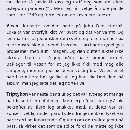
var dette så jævla kickass og traff deg som en sliten
ostepop i pannen (?). Men jeg får velge å stole på de
som liker 1349 og forteller om en jævla bra konsert.
Vesen
fortsatte kvelden nede på John Dee etterpå.
Lokalet var overfylt, det var svett og det var varmt. Og
jeg må få si at jeg ønsker den svette og feite mannen på
min venstre side alt vondt i verden. Han hadde tydeligvis
problemer med luft i magen. Og den duften luktet ikke
akkurat blomster, så jeg måtte bare rømme lokalet.
Beklager til Vesen for at jeg ikke fikk med meg alle
sangene, men det jeg hørte var veldig bra. Vesen er et
band som flere bør sjekke ut. Jeg har ikke hørt dem på
album, men jeg likte det jeg hørte live.
Triptykon
var neste band ut og det var tydelig at mange
hadde sett frem til denne. Men jeg må si, som også ble
bekreftet av flere jeg snakket med, at dette var en
konsert veldig under pari. Lyden fungerte ikke, lyset var
bare sært og forvirrende. Og uten om den vakre jenta på
bass, så virket det som de spilte fordi de måtte og ikke