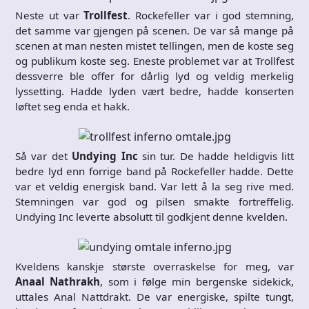
Neste ut var
Trollfest
. Rockefeller var i god stemning,
det samme var gjengen på scenen. De var så mange på
scenen at man nesten mistet tellingen, men de koste seg
og publikum koste seg. Eneste problemet var at Trollfest
dessverre ble offer for dårlig lyd og veldig merkelig
lyssetting. Hadde lyden vært bedre, hadde konserten
løftet seg enda et hakk.
Så var det
Undying Inc
sin tur. De hadde heldigvis litt
bedre lyd enn forrige band på Rockefeller hadde. Dette
var et veldig energisk band. Var lett å la seg rive med.
Stemningen var god og pilsen smakte fortreffelig.
Undying Inc leverte absolutt til godkjent denne kvelden.
Kveldens kanskje største overraskelse for meg, var
Anaal Nathrakh
, som i følge min bergenske sidekick,
uttales Anal Nattdrakt. De var energiske, spilte tungt,