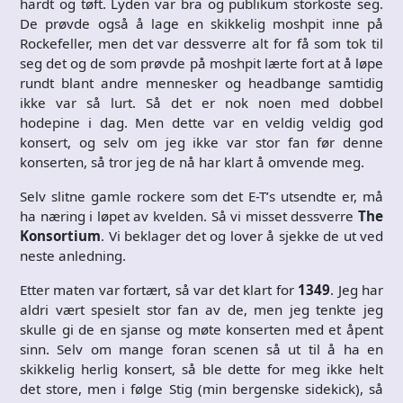
hardt og tøft. Lyden var bra og publikum storkoste seg.
De prøvde også å lage en skikkelig moshpit inne på
Rockefeller, men det var dessverre alt for få som tok til
seg det og de som prøvde på moshpit lærte fort at å løpe
rundt blant andre mennesker og headbange samtidig
ikke var så lurt. Så det er nok noen med dobbel
hodepine i dag. Men dette var en veldig veldig god
konsert, og selv om jeg ikke var stor fan før denne
konserten, så tror jeg de nå har klart å omvende meg.
Selv slitne gamle rockere som det E-T’s utsendte er, må
ha næring i løpet av kvelden. Så vi misset dessverre
The
Konsortium
. Vi beklager det og lover å sjekke de ut ved
neste anledning.
Etter maten var fortært, så var det klart for
1349
. Jeg har
aldri vært spesielt stor fan av de, men jeg tenkte jeg
skulle gi de en sjanse og møte konserten med et åpent
sinn. Selv om mange foran scenen så ut til å ha en
skikkelig herlig konsert, så ble dette for meg ikke helt
det store, men i følge Stig (min bergenske sidekick), så