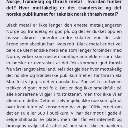
Norge, Trøndelag og thrash metal – hvordan funker
det? Hvor mottakelig er det trønderske og det
norske publikumet for teknisk norsk thrash metal?
Black metal er ikke lenger den eneste metalsjangeren
Norge og Trøndelag er god på. og det er dukket opp en
masse aktører innenfor andre stilarter enn de siste
årene som absolutt har livets rett. Black metal er det vel
bare de utenlandske mediene som lenger forbinder med
Norge, virker som nesten samtlige anmeldere som ikke
er norske er overasket at det feks kommer god thrash
fra vårt langstrakte land. Når det gjelder hvor mottakelig
det norske og trønderske publikummet er for thrash ala
Manifest vil jeg si det er ganske bra. Spesiellt i storbyene
trekker vi godt med folk. Det er dog ikke smekkfullt på
alle konsertene vi gjør i "distriktene", men tror ikke vi er
alene om dette. Dette er selvfølgelig ikke noe som går ut
over kvaliteten på konsertene da vi gir 100% jernet om
det er 10 eller 500 i publikum. Vi har derimot til gode å
selge shitloads av plater, men der får vel internett og
bransjens uvilje til å satse på noe som ikke er bankers