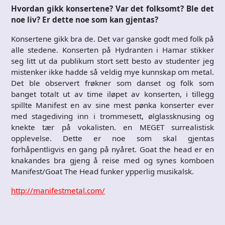
Hvordan gikk konsertene? Var det folksomt? Ble det
noe liv? Er dette noe som kan gjentas?
Konsertene gikk bra de. Det var ganske godt med folk på
alle stedene. Konserten på Hydranten i Hamar stikker
seg litt ut da publikum stort sett besto av studenter jeg
mistenker ikke hadde så veldig mye kunnskap om metal.
Det ble observert frøkner som danset og folk som
banget totalt ut av time iløpet av konserten, i tillegg
spillte Manifest en av sine mest pønka konserter ever
med stagediving inn i trommesett, ølglassknusing og
knekte tær på vokalisten. en MEGET surrealistisk
opplevelse. Dette er noe som skal gjentas
forhåpentligvis en gang på nyåret. Goat the head er en
knakandes bra gjeng å reise med og synes komboen
Manifest/Goat The Head funker ypperlig musikalsk.
http://manifestmetal.com/