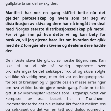
gullplate ta sin del av skylden.
Manifest har nok en gang skiftet beite når det
gjelder plateselskap og hvem som tar seg av
distribusjon av skiva og dere har nå inngått en deal
med Norges største distribusjonsselskap på metal.
Før vi går inn på hva dette vil og kan bety for
nyskiva, vil jeg gjerne høre litt om hvordan det gikk
med de 2 foregående skivene og dealene dere hadde
der.
Den første skiva ble gitt ut av norske Edgerunner. Kan
ikke si at vi ble så veldig imponerte over
promoteringsarbeidet selskapet fikk til og skiva solgte
vel ikke så veldig mye, men det var en inngangsportal
for oss til bransjen og vi gjorde oss en masse erfaringer
om hva vi ikke burde gjøre neste gang. Plate nr to ble
gitt ut av Morningstar Records som i utganspunktet var
kompiser av oss, basert her i Trondheim.
Promoteringsarbeidet ble relativt likt fordelt mellom oss
og selskapet og det var en tett god dialog iogmed vi