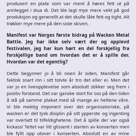
produsert en plate som var ment å høres fett ut på
annlegget i stua di. Det ble lagt mye mere vekt på god
produksjon og generellt at det skulle låte fett og tight. Alt
trøkker mye mere på den siste skiven.
Manifest var Norges første bidrag på Wacken Metal
Battle. Jeg har ikke selv vært der og opplevd
festivalen, jeg har kun hørt en del forskjellig fra
forskjellige band om hvordan det er å spille der.
Hvordan var det egentlig?
Dette begynner jo å bli noen år siden, Manifest går
faktisk snart inn i sitt tolvte år tro det eller ei. Men det
var jo en liveopplevelse som absolutt stikker seg frem i
positiv forstand. Det var ganske stort for oss på den tiden
å stå på samme plakat med så mange av heltene våre.
Vi ble mektig imponert over det organisatoriske, på
wacken er det tysk disiplin på sitt ypperste og ingenting
var overlatt til tilfeldighetene. Det å spille der var også
kickass! Teltet var litt glissent i starten av konserten men
ble fyllt opp utover i konserten. Absolutt en av mine