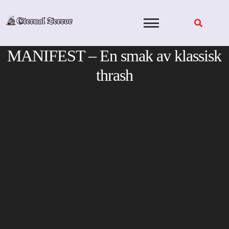
Skip
to
content
MANIFEST – En smak av klassisk
thrash