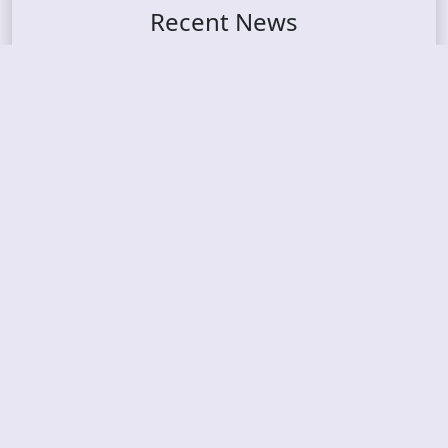
Recent News
FROCKET – releases debut single
ORCHID SYMMETRY – new single out
BRAT – konsert på Vaterland i Oslo i august
KING DIAMOND – welcomes legendary guitarist
Gus G. to the lineup
AMON AMARTH – new album announced for Oct
ober