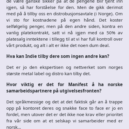
de være ganske sikker på at de pengene blir tjent inn
igjen, så har forståelse for den. Men de gikk derimot
med på å tillby oss en distrobusjonsavtale (i Norge). Om
vi sto for kostnadene på egen hånd. Det koster
selfølgelig penger, men på den andre siden, kontra en
vanlig platekontrakt, satt vi nå igjen med ca 50% av
platesalg inntektene i tillegg til at vi har full kontroll over
vårt produkt, og alt i alt er ikke det noen dum deal.
Hva kan Indie tilby dere som ingen andre kan?
Det er jo den ekspertisen og nettverket som norges
største metal label og distro kan tilby det.
Hvor viktig er det for Manifest å ha norske
samarbeidspartnere på utgivelsesfronten?
Det språkmessige og det at det faktisk går an å trappe
opp på kontoret deres og snakke face to face er jo en
fordel, men utover det er det ikke noe krav eller prioritet
fra vår side om at et selskap vi samarbeider med er
norsk…