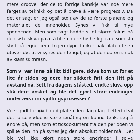
mere groove, der de to forrige kanskje var noe mere
farget av teknikk og det å prøve å være progressiv. Da
det er sagt er jeg også stolt av de to første platene og
materialet de inneholder. Synes vi fikk til mye
spennende. Men som sagt hadde vi et større fokus på
den siste skiva på å få til en mere helhetlig plate som sto
støtt på egne bein. Ingen dype tanker bak platetittelen
utover det at vi synes den fenget, og at den ga en smak
av klassisk thrash.
Som vi var inne på litt tidligere, skiva kom ut for et
lite år siden og dere har sikkert fått den litt på
avstand nå. Sett fra dagens ståsted, endte skiva opp
slik dere ønsket og ble det gjort store endringer
underveis i innspillingsprosessen?
Vi er godt fornøyd med platen den dag idag. I ettertid vil
det jo selvfølgelig være småting en kunne tenkt seg å
endre på, men som et tidsdokument fra den perioden vi
spillte den inn på synes jeg den absolutt holder mål. Det
ble vel ikke gjort noen store endringer i selve