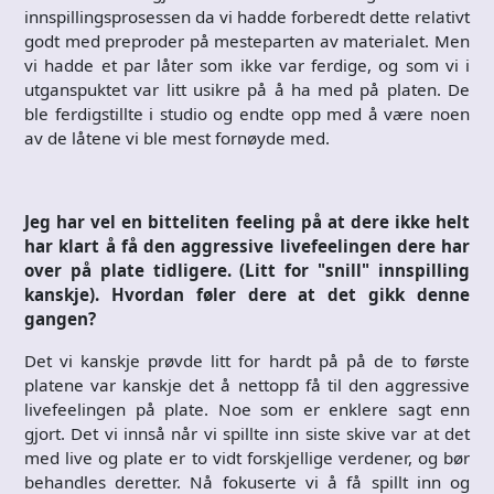
innspillingsprosessen da vi hadde forberedt dette relativt
godt med preproder på mesteparten av materialet. Men
vi hadde et par låter som ikke var ferdige, og som vi i
utganspuktet var litt usikre på å ha med på platen. De
ble ferdigstillte i studio og endte opp med å være noen
av de låtene vi ble mest fornøyde med.
Jeg har vel en bitteliten feeling på at dere ikke helt
har klart å få den aggressive livefeelingen dere har
over på plate tidligere. (Litt for "snill" innspilling
kanskje). Hvordan føler dere at det gikk denne
gangen?
Det vi kanskje prøvde litt for hardt på på de to første
platene var kanskje det å nettopp få til den aggressive
livefeelingen på plate. Noe som er enklere sagt enn
gjort. Det vi innså når vi spillte inn siste skive var at det
med live og plate er to vidt forskjellige verdener, og bør
behandles deretter. Nå fokuserte vi å få spillt inn og