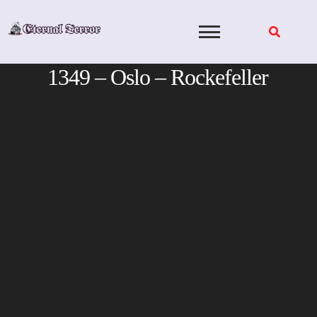
Skip
to
content
1349 – Oslo – Rockefeller