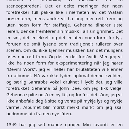
sceneopptreden? Det er delte meninger der noen
foretrekker full pakke like i nærheten av det Watain
presenterer, mens andre vil ha ting mer rett frem og
uten noen form for staffasje. Gehenna tilhører siste
leiren, der de fremfører sin musikk i all sin grimhet. Det
er sint, det er ekkelt og det er uten noen form for lys,
foruten de små lysene som tradisjonelt rullerer over
scenen. Om du ikke kjenner musikken kan det muligens
føles noe rett frem. Og det er det forsåvidt. Men jeg vil
ikke ha noen form for eksperimentering når jeg hører
"Devil’s Work", jeg vil heller har brutaliteten vi kjenner
fra albumet. Nå var ikke lyden optimal denne kvelden,
og særlig Sanrabbs vokal druknet i lydbildet. Jeg ville
foretrukket Gehenna på John Dee, om jeg fikk velge.
Gehenna spilte også en ny låt, og for å si det sånn; jeg vil
ikke anbefale deg å sitte og vente på mykje lys og mykje
varme. Albumet blir mørkt mørkt mørkt om jeg skal
bedømme ut i fra den nye låten.
1349 har jeg sett mange ganger. Min favoritt er en