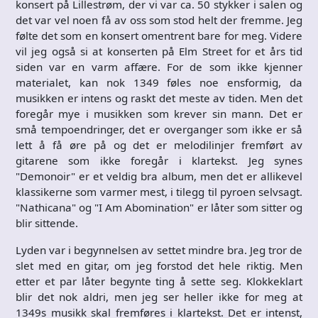
konsert på Lillestrøm, der vi var ca. 50 stykker i salen og
det var vel noen få av oss som stod helt der fremme. Jeg
følte det som en konsert omentrent bare for meg. Videre
vil jeg også si at konserten på Elm Street for et års tid
siden var en varm affære. For de som ikke kjenner
materialet, kan nok 1349 føles noe ensformig, da
musikken er intens og raskt det meste av tiden. Men det
foregår mye i musikken som krever sin mann. Det er
små tempoendringer, det er overganger som ikke er så
lett å få øre på og det er melodilinjer fremført av
gitarene som ikke foregår i klartekst. Jeg synes
"Demonoir" er et veldig bra album, men det er allikevel
klassikerne som varmer mest, i tilegg til pyroen selvsagt.
"Nathicana" og "I Am Abomination" er låter som sitter og
blir sittende.
Lyden var i begynnelsen av settet mindre bra. Jeg tror de
slet med en gitar, om jeg forstod det hele riktig. Men
etter et par låter begynte ting å sette seg. Klokkeklart
blir det nok aldri, men jeg ser heller ikke for meg at
1349s musikk skal fremføres i klartekst. Det er intenst,