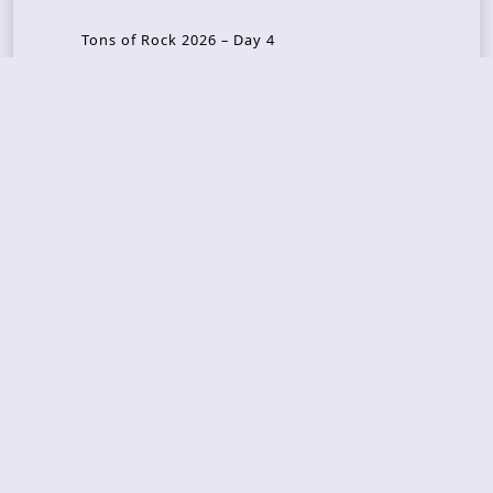
Tons of Rock 2026 – Day 4
Tons of Rock 2026 – Day 3
Tons of Rock 2026 – Day 2
Tons Of Rock 2026 – Day 1
GOATMILKER & DUNE SEA – 05.06.2026 – Bergen,
Norway
Recent Photo Galleries