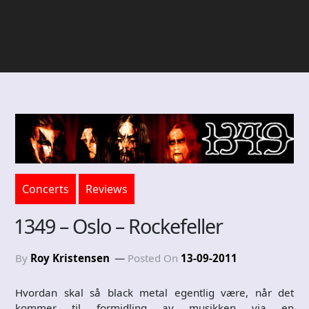
Concerts
Reviews
1349 – Oslo – Rockefeller
By
Roy Kristensen
Posted On
13-09-2011
Hvordan skal så black metal egentlig være, når det
kommer til formidling av musikken via en