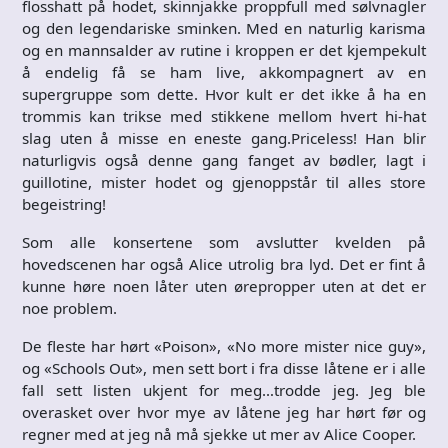
flosshatt på hodet, skinnjakke proppfull med sølvnagler
og den legendariske sminken. Med en naturlig karisma
og en mannsalder av rutine i kroppen er det kjempekult
å endelig få se ham live, akkompagnert av en
supergruppe som dette. Hvor kult er det ikke å ha en
trommis kan trikse med stikkene mellom hvert hi-hat
slag uten å misse en eneste gang.Priceless! Han blir
naturligvis også denne gang fanget av bødler, lagt i
guillotine, mister hodet og gjenoppstår til alles store
begeistring!
Som alle konsertene som avslutter kvelden på
hovedscenen har også Alice utrolig bra lyd. Det er fint å
kunne høre noen låter uten ørepropper uten at det er
noe problem.
De fleste har hørt «Poison», «No more mister nice guy»,
og «Schools Out», men sett bort i fra disse låtene er i alle
fall sett listen ukjent for meg…trodde jeg. Jeg ble
overasket over hvor mye av låtene jeg har hørt før og
regner med at jeg nå må sjekke ut mer av Alice Cooper.