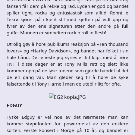
fansen får dem på rekke og rad. Lyden er god og bandet
spiller tight, rocka og entusiastisk som alltid. Ronni le
Tekrø kjører på i kjent stil med kjeften på vidt gap og
fyrer av den ene signaturen etter den andre på full
guffe. Mannen er simpelten rock n roll in flesh!
Utrolig gøy å høre publikums reaksjon på «Ten thousand
lovers» og «Harley Davidson», og bandet har folket i sin
hule hånd. Det eneste jeg synes er litt kjipt med å høre
TNT i disse dager er at Tony Mills rett og slett ikke
kommer opp på de lyse tonene som gjorde bandet til det
de en gang var. Man gleder seg til å høre de syke
falsettende til Tony Harnell men de uteblir litt for ofte.
EDGUY
Tyske Edguy er vel noe av det nærmeste man kan
komme støpefonten for powermetal av den enklere
sorten. Første konsert i Norge på 10 år, og bandet er