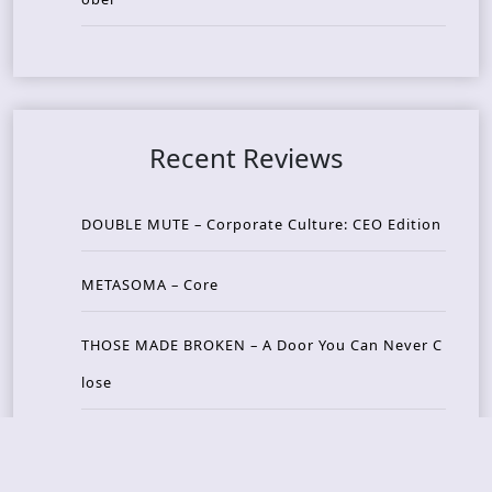
Recent Reviews
DOUBLE MUTE – Corporate Culture: CEO Edition
METASOMA – Core
THOSE MADE BROKEN – A Door You Can Never C
lose
JASON WOOD & MATT JOHNSON – Cognitive Diss
ident: Conversations with THE THE’s Matt Johns