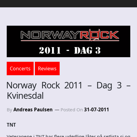
Concerts
Reviews
Norway Rock 2011 – Dag 3 –
Kvinesdal
By
Andreas Paulsen
Posted On
31-07-2011
TNT
Veteranene i TNT har flere udødlige låter på setlista si og