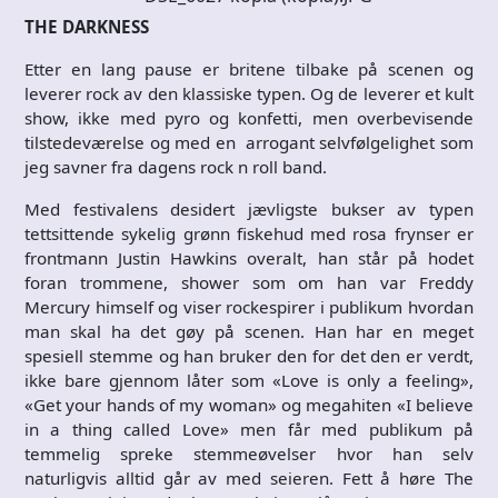
THE DARKNESS
Etter en lang pause er britene tilbake på scenen og
leverer rock av den klassiske typen. Og de leverer et kult
show, ikke med pyro og konfetti, men overbevisende
tilstedeværelse og med en arrogant selvfølgelighet som
jeg savner fra dagens rock n roll band.
Med festivalens desidert jævligste bukser av typen
tettsittende sykelig grønn fiskehud med rosa frynser er
frontmann Justin Hawkins overalt, han står på hodet
foran trommene, shower som om han var Freddy
Mercury himself og viser rockespirer i publikum hvordan
man skal ha det gøy på scenen. Han har en meget
spesiell stemme og han bruker den for det den er verdt,
ikke bare gjennom låter som «Love is only a feeling»,
«Get your hands of my woman» og megahiten «I believe
in a thing called Love» men får med publikum på
temmelig spreke stemmeøvelser hvor han selv
naturligvis alltid går av med seieren. Fett å høre The