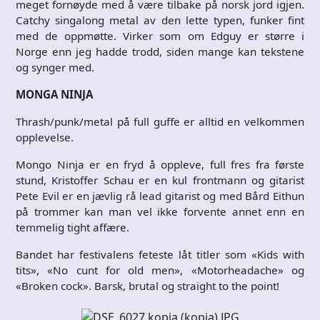
meget fornøyde med å være tilbake på norsk jord igjen.
Catchy singalong metal av den lette typen, funker fint
med de oppmøtte. Virker som om Edguy er større i
Norge enn jeg hadde trodd, siden mange kan tekstene
og synger med.
MONGA NINJA
Thrash/punk/metal på full guffe er alltid en velkommen
opplevelse.
Mongo Ninja er en fryd å oppleve, full fres fra første
stund, Kristoffer Schau er en kul frontmann og gitarist
Pete Evil er en jævlig rå lead gitarist og med Bård Eithun
på trommer kan man vel ikke forvente annet enn en
temmelig tight affære.
Bandet har festivalens feteste låt titler som «Kids with
tits», «No cunt for old men», «Motorheadache» og
«Broken cock». Barsk, brutal og straight to the point!