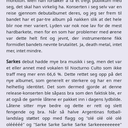
monoton. Men han forsøker å få et tregt publikum med
seg, det skal han virkelig ha. Konserten i seg selv var en
reise gjennom debutalbumet deres, og jeg ser frem til
bandet har et par-tre album på nakken slik at det hele
blir noe mer variert. Lyden var nok noe lav for de mest
hardbarkete, men for en som har problemer med ørene
var dette helt fint og jevnt, der instrumentene fikk
formidlet bandets nevnte brutalitet. Ja, death metal, intet
mer, intet mindre.
Sarkes
debut hadde mye bra musikk i seg, men det var
et eller annet med vokalen til Nocturno Culto som ikke
traff meg mer enn 66,6 %. Dette rettet seg opp på det
nye albumet, som generelt er sterkere og har en mer
helhetlig identitet. Det som dermed gjorde at denne
release-konserten ble såpass bra som den faktisk ble, er
at også de gamle låtene er pakket inn i dagens lydbilde.
Låtene sitter mye bedre og dette er rett og slett
fengende og bra. Når så halve Argentinas fotball-
landslag støttet opp med flagg og "olé olé olé olé
olééééé" og "Sarke Sarke Sarke Sarke Sarkeeeeeeeee"