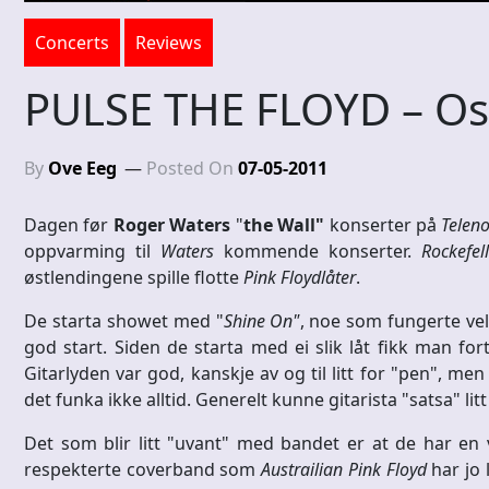
Concerts
Reviews
PULSE THE FLOYD – Osl
By
Ove Eeg
Posted On
07-05-2011
Dagen før
Roger Waters
"
the Wall"
konserter på
Telen
oppvarming til
Waters
kommende konserter.
Rockefel
østlendingene spille flotte
Pink Floydlåter
.
De starta showet med "
Shine On"
, noe som fungerte vel
god start. Siden de starta med ei slik låt fikk man fo
Gitarlyden var god, kanskje av og til litt for "pen", me
det funka ikke alltid. Generelt kunne gitarista "satsa" litt 
Det som blir litt "uvant" med bandet er at de har en 
respekterte coverband som
Austrailian Pink Floyd
har jo 