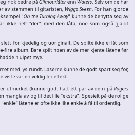
r seg nok bedre på
Gilmourlåter
enn
Waters
. Selv om de har
r av stemmen til gitaristen,
Wiggo Sveen
. For han gjorde
 eksempel "
On the Turning Away
" kunne de benytta seg av
var ikke helt "der" med den låta, noe som også gjaldt
lett for kjedelig og uoriginalt. De spilte ikke ei låt som
 tre-fire album. Bare spilt noen av de mer kjente låtene før
 hadde hjulpet mye.
rret med lys rundt. Laserne kunne de godt spart seg for,
 viste var en veldig fin effekt.
tier utmerket (kunne godt hatt ett par av dem på
Rogers
mangla av og til det lille "ekstra". Spesielt på de rolige
kle" låtene er ofte ikke like enkle å få til ordentlig.