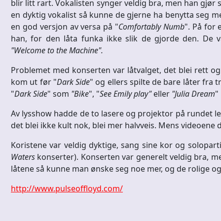
blir litt rart. Vokalisten synger veldig bra, men han gjø
en dyktig vokalist så kunne de gjerne ha benytta seg me
en god versjon av versa på "
Comfortably Numb
". På for
han, for den låta funka ikke slik de gjorde den. De 
"Welcome to the Machine".
Problemet med konserten var låtvalget, det blei rett og s
kom ut før "
Dark Side
" og ellers spilte de bare låter fra
"
Dark Side
" som
"Bike
", "
See Emily play"
eller
"Julia Dream
"
Av lysshow hadde de to lasere og projektor på rundet le
det blei ikke kult nok, blei mer halvveis. Mens videoene de
Koristene var veldig dyktige, sang sine kor og solopar
Waters
konserter). Konserten var generelt veldig bra, men 
låtene så kunne man ønske seg noe mer, og de rolige og "en
http://www.pulseoffloyd.com/