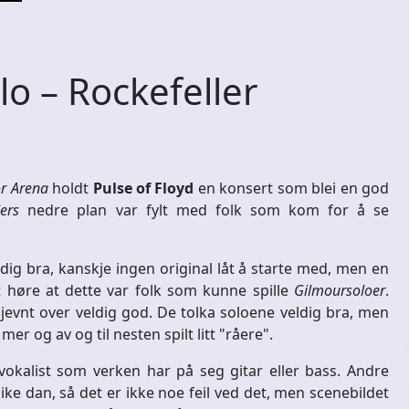
o – Rockefeller
or Arena
holdt
Pulse of Floyd
en konsert som blei en god
lers
nedre plan var fylt med folk som kom for å se
dig bra, kanskje ingen original låt å starte med, men en
rt høre at dette var folk som kunne spille
Gilmoursoloer
.
n jevnt over veldig god. De tolka soloene veldig bra, men
mer og av og til nesten spilt litt "råere".
vokalist som verken har på seg gitar eller bass. Andre
like dan, så det er ikke noe feil ved det, men scenebildet