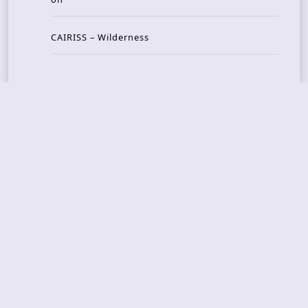
CAIRISS – Wilderness
Recent Concerts
Tons of Rock 2026 – Day 4
Tons of Rock 2026 – Day 3
Tons of Rock 2026 – Day 2
Tons Of Rock 2026 – Day 1