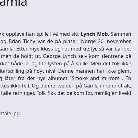
Gamla
kk oppleve han spille live med sitt
Lynch Mob
. Sammen
g Brian Tichy var de på plass i Norge 20. november.
Gamla. Etter mye kluss og rot med utstyr, så var bandet
, men de holdt ut. George Lynch selv kom slentrene på
 både lei og lite lysten på å spille. Men det tok ikke
gitarspilling på høyt nivå. Denne mannen har ikke glemt
og låter fra det nye albumet "Smoke and mirrors". En
es ikke feil. Og denne kvelden på Gamla inneholdt alt;
 alle retninger. Folk fikk det de kom for, nemlig en kveld