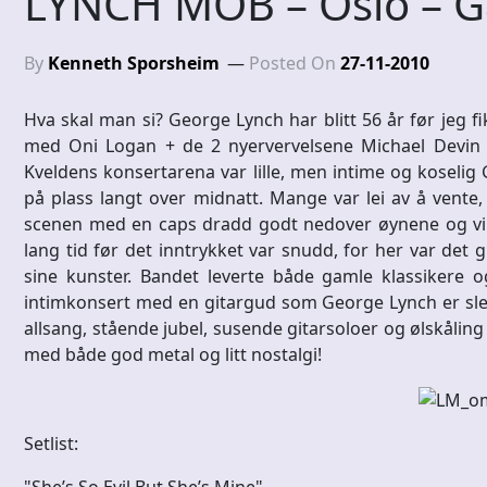
LYNCH MOB – Oslo – 
By
Kenneth Sporsheim
Posted On
27-11-2010
Hva skal man si? George Lynch har blitt 56 år før jeg fi
med Oni Logan + de 2 nyervervelsene Michael Devin o
Kveldens konsertarena var lille, men intime og koselig 
på plass langt over midnatt. Mange var lei av å vente
scenen med en caps dradd godt nedover øynene og virket
lang tid før det inntrykket var snudd, for her var det 
sine kunster. Bandet leverte både gamle klassikere 
intimkonsert med en gitargud som George Lynch er slett
allsang, stående jubel, susende gitarsoloer og ølskåling i
med både god metal og litt nostalgi!
Setlist:
"She’s So Evil But She’s Mine"