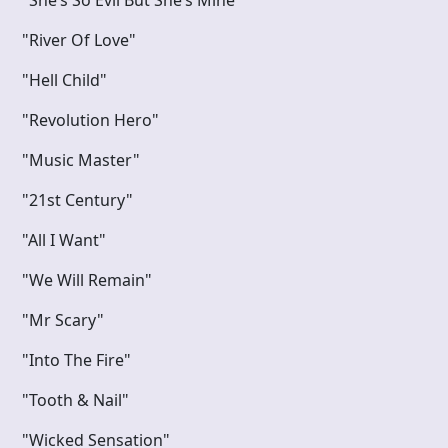
"River Of Love"
"Hell Child"
"Revolution Hero"
"Music Master"
"21st Century"
"All I Want"
"We Will Remain"
"Mr Scary"
"Into The Fire"
"Tooth & Nail"
"Wicked Sensation"