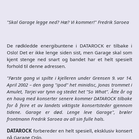
"Skal Garage legge ned? Hæ? Vi kommer!" Fredrik Saroea
De rødkledde energibuntene i DATAROCK er tilbake i
Oslo! Det er ikke lenge siden sist, men Garage skal som
kjent stenge ned snart og bandet har et helt spesielt
forhold til denne adressen.
"Første gang vi spilte i kjelleren under Grensen 9. var 14.
April 2002 – den gang "ipod" het minidisc, Jonas trommet i
Amulet, Tarjei var tynn og stedet het "So What". Åtte år og
en haug med konserter senere kommer DATAROCK tilbake
for å feire et av landets viktigste konsertsteder gjennom
tidene. Garage er død. Lenge leve Garage", brøler
frontmann Fredrik Saroea av all sin fulle hals.
DATAROCK
forbereder en helt spesiell, eksklusiv konsert
på Garage Oslo.