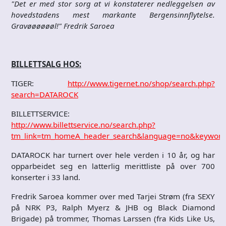
"Det er med stor sorg at vi konstaterer nedleggelsen av
hovedstadens mest markante Bergensinnflytelse.
Gravøøøøøøl!" Fredrik Saroea
BILLETTSALG HOS:
TIGER:
http://www.tigernet.no/shop/search.php?
search=DATAROCK
BILLETTSERVICE:
http://www.billettservice.no/search.php?
tm_link=tm_homeA_header_search&language=no&keywor
DATAROCK har turnert over hele verden i 10 år, og har
opparbeidet seg en latterlig merittliste på over 700
konserter i 33 land.
Fredrik Saroea kommer over med Tarjei Strøm (fra SEXY
på NRK P3, Ralph Myerz & JHB og Black Diamond
Brigade) på trommer, Thomas Larssen (fra Kids Like Us,