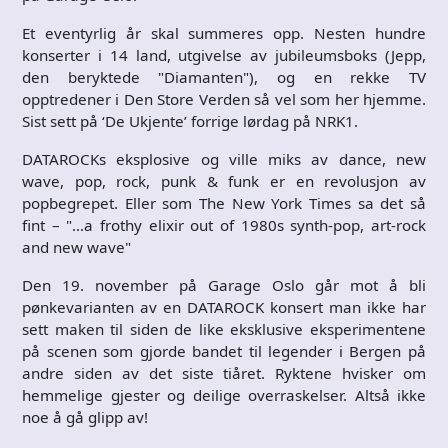
Et eventyrlig år skal summeres opp. Nesten hundre
konserter i 14 land, utgivelse av jubileumsboks (Jepp,
den beryktede "Diamanten"), og en rekke TV
opptredener i Den Store Verden så vel som her hjemme.
Sist sett på ‘De Ukjente’ forrige lørdag på NRK1.
DATAROCKs eksplosive og ville miks av dance, new
wave, pop, rock, punk & funk er en revolusjon av
popbegrepet. Eller som The New York Times sa det så
fint – "…a frothy elixir out of 1980s synth-pop, art-rock
and new wave"
Den 19. november på Garage Oslo går mot å bli
pønkevarianten av en DATAROCK konsert man ikke har
sett maken til siden de like eksklusive eksperimentene
på scenen som gjorde bandet til legender i Bergen på
andre siden av det siste tiåret. Ryktene hvisker om
hemmelige gjester og deilige overraskelser. Altså ikke
noe å gå glipp av!