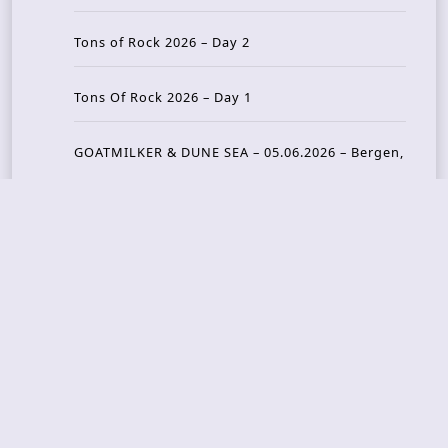
Tons of Rock 2026 – Day 2
Tons Of Rock 2026 – Day 1
GOATMILKER & DUNE SEA – 05.06.2026 – Bergen,
Norway
Recent Photo Galleries
TONS OF ROCK 2026 – Day 4 – 27.06.2026
TONS OF ROCK 2026 – Day 3 – 26.06.2026