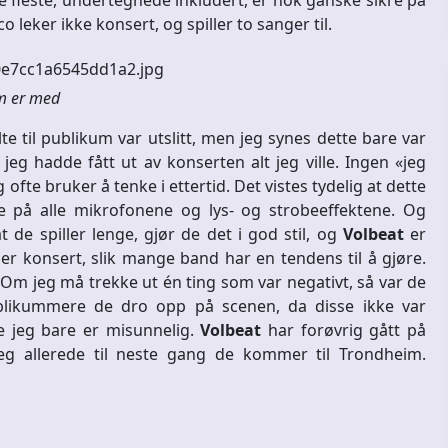
De fleste, undertegnede inkludert, er nok ganske sikre på
 leker ikke konsert, og spiller to sanger til.
m er med
te til publikum var utslitt, men jeg synes dette bare var
 jeg hadde fått ut av konserten alt jeg ville. Ingen «jeg
fte bruker å tenke i ettertid. Det vistes tydelig at dette
 på alle mikrofonene og lys- og strobeeffektene. Og
at de spiller lenge, gjør de det i god stil, og
Volbeat
er
ler konsert, slik mange band har en tendens til å gjøre.
 Om jeg må trekke ut én ting som var negativt, så var de
blikummere de dro opp på scenen, da disse ikke var
je jeg bare er misunnelig.
Volbeat
har forøvrig gått på
g allerede til neste gang de kommer til Trondheim.