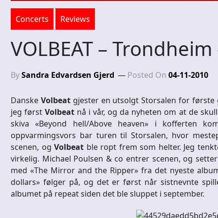
Concerts
Reviews
VOLBEAT – Trondheim 
By
Sandra Edvardsen Gjerd
Posted On
04-11-2010
Danske
Volbeat
gjester en utsolgt Storsalen for først
jeg først
Volbeat
nå i vår, og da nyheten om at de sku
skiva «Beyond hell/Above heaven» i kofferten kom
oppvarmingsvors bar turen til Storsalen, hvor mest
scenen, og
Volbeat
ble ropt frem som helter. Jeg tenk
virkelig. Michael Poulsen & co entrer scenen, og sette
med «The Mirror and the Ripper» fra det nyeste albume
dollars» følger på, og det er først når sistnevnte spil
albumet på repeat siden det ble sluppet i september.