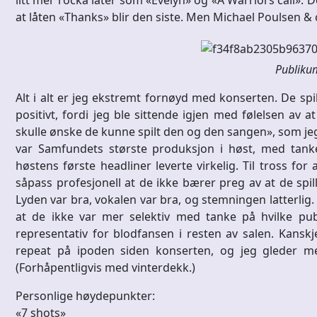
litt mer rocka låter som «Evelyn» og «A Warriors call». 
at låten «Thanks» blir den siste. Men Michael Poulsen & co
Publiku
Alt i alt er jeg ekstremt fornøyd med konserten. De spil
positivt, fordi jeg ble sittende igjen med følelsen av at
skulle ønske de kunne spilt den og den sangen», som jeg o
var Samfundets største produksjon i høst, med tanke
høstens første headliner leverte virkelig. Til tross for 
såpass profesjonell at de ikke bærer preg av at de spil
Lyden var bra, vokalen var bra, og stemningen latterlig.
at de ikke var mer selektiv med tanke på hvilke pu
representativ for blodfansen i resten av salen. Kansk
repeat på ipoden siden konserten, og jeg gleder me
(Forhåpentligvis med vinterdekk.)
Personlige høydepunkter:
«7 shots»