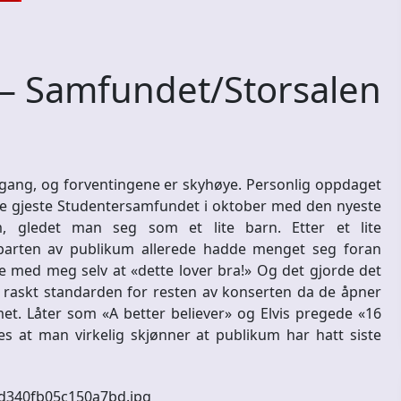
– Samfundet/Storsalen
e gang, og forventingene er skyhøye. Personlig oppdaget
lle gjeste Studentersamfundet i oktober med den nyeste
, gledet man seg som et lite barn. Etter et lite
eparten av publikum allerede hadde menget seg foran
te med meg selv at «dette lover bra!» Og det gjorde det
r raskt standarden for resten av konserten da de åpner
t. Låter som «A better believer» og Elvis pregede «16
les at man virkelig skjønner at publikum har hatt siste