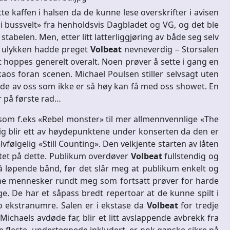
e kaffen i halsen da de kunne lese overskrifter i avisen
i bussvelt» fra henholdsvis Dagbladet og VG, og det ble
tabelen. Men, etter litt latterliggjøring av både seg selv
om ulykken hadde preget
Volbeat
nevneverdig – Storsalen
det hoppes generelt overalt. Noen prøver å sette i gang en
kaos foran scenen. Michael Poulsen stiller selvsagt uten
at de av oss som ikke er så høy kan få med oss showet. En
r på første rad…
er som f.eks «Rebel monster» til mer allmennvennlige «The
ig blir ett av høydepunktene under konserten da den er
vfølgelig «Still Counting». Den velkjente starten av låten
tet på dette. Publikum overdøver
Volbeat
fullstendig og
på løpende bånd, før det slår meg at publikum enkelt og
itne mennesker rundt meg som fortsatt prøver for harde
ge. De har et såpass bredt repertoar at de kunne spilt i
to ekstranumre. Salen er i ekstase da
Volbeat
for tredje
Michaels avdøde far, blir et litt avslappende avbrekk fra