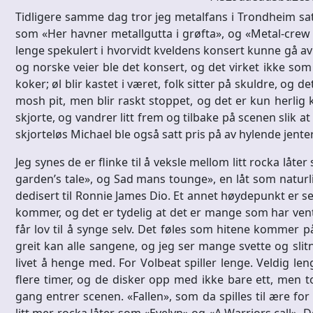
Tidligere samme dag tror jeg metalfans i Trondheim satt
som «Her havner metallgutta i grøfta», og «Metal-crew 
lenge spekulert i hvorvidt kveldens konsert kunne gå av s
og norske veier ble det konsert, og det virket ikke s
koker; øl blir kastet i været, folk sitter på skuldre, og 
mosh pit, men blir raskt stoppet, og det er kun herlig 
skjorte, og vandrer litt frem og tilbake på scenen slik 
skjorteløs Michael ble også satt pris på av hylende jente
Jeg synes de er flinke til å veksle mellom litt rocka låt
garden’s tale», og Sad mans tounge», en låt som naturl
dedisert til Ronnie James Dio. Et annet høydepunkt er sel
kommer, og det er tydelig at det er mange som har ven
får lov til å synge selv. Det føles som hitene kommer 
greit kan alle sangene, og jeg ser mange svette og sl
livet å henge med. For Volbeat spiller lenge. Veldig len
flere timer, og de disker opp med ikke bare ett, men 
gang entrer scenen. «Fallen», som da spilles til ære for 