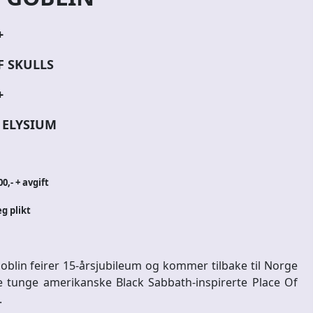
+
F SKULLS
+
 ELYSIUM
0,- + avgift
eg plikt
lin feirer 15-årsjubileum og kommer tilbake til Norge
 tunge amerikanske Black Sabbath-inspirerte Place Of
.