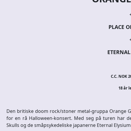
PLACE O
ETERNAL
C.C. NOK 20
18 år l
Den britiske doom rock/stoner metal-gruppa Orange Gob
for en rå Halloween-konsert. Med seg på turen har de
Skulls og de småpsykedeliske japanerne Eternal Elysium