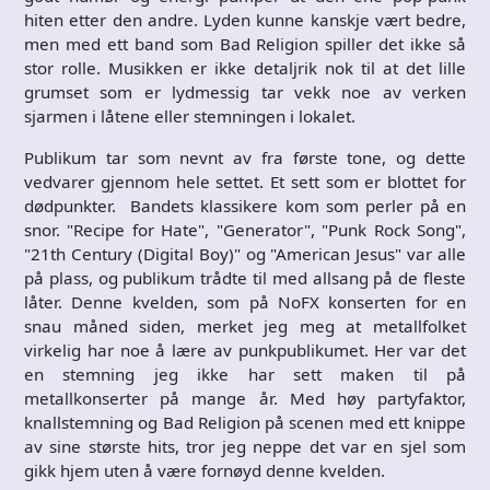
hiten etter den andre. Lyden kunne kanskje vært bedre,
men med ett band som Bad Religion spiller det ikke så
stor rolle. Musikken er ikke detaljrik nok til at det lille
grumset som er lydmessig tar vekk noe av verken
sjarmen i låtene eller stemningen i lokalet.
Publikum tar som nevnt av fra første tone, og dette
vedvarer gjennom hele settet. Et sett som er blottet for
dødpunkter. Bandets klassikere kom som perler på en
snor. "Recipe for Hate", "Generator", "Punk Rock Song",
"21th Century (Digital Boy)" og "American Jesus" var alle
på plass, og publikum trådte til med allsang på de fleste
låter. Denne kvelden, som på NoFX konserten for en
snau måned siden, merket jeg meg at metallfolket
virkelig har noe å lære av punkpublikumet. Her var det
en stemning jeg ikke har sett maken til på
metallkonserter på mange år. Med høy partyfaktor,
knallstemning og Bad Religion på scenen med ett knippe
av sine største hits, tror jeg neppe det var en sjel som
gikk hjem uten å være fornøyd denne kvelden.