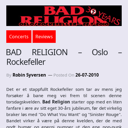
Concerts
Reviews
BAD RELIGION – Oslo –
Rockefeller
By
Robin Syversen
Posted On
26-07-2010
Det er et stappfullt Rockefeller som tar av mens jeg
forsøker å bane meg vei frem til scenen denne
torsdagskvelden.
Bad Religion
starter opp med en liten
fanfare i ære av sitt eget 30-års jubileum, før det virkelig
braker løs med "Do What You Want" og "Sinister Rouge".
Bandet virker å være på denne kvelden, der de med
godt humør og energi pumper ut den ene pop-punk