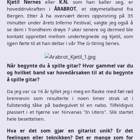
Kjetil Nernes
eller
K.N.
som han kaller seg, er
hoveddrivkraften i
ÅRABROT
, et støymetalband fra
Bergen. Etter å ha overvært deres oppvisning på 35
minutter under årets Inferno Festival, valgte jeg også å
se dem i Trondheim drøye 7 uker senere og dermed ble
kontakt opprettet mellom undertegnede og Kjetil, som
igjen førte til at han deltar i vår The G-String Series.
Når begynte du å spille gitar? Hvor gammel var du
og hvilket band var hovedårsaken til at du begynte
å spille gitar?
Da jeg var ca 16 år tyllet jeg i meg en flaske med fæl rød
brennevin som resulterte i noen timer strak ut i
fullstendig tåke på badegulvet til en nabo. Tilfeldigvis
plassert i et hjørne var Nirvanas "In Utero". Slik startet
hele besettelsen.
Hva er det som gjør en gitarist unik? Er det
feelingen eller teknikken? Det er mange som for