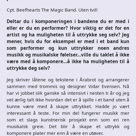
Cpt. Beefhearts The Magic Band. Uten tvil!
Deltar du i komponeringen i bandene du er med i
eller er du en performer? Hvor viktig er det for en
artist og ha muligheten til å uttrykke seg selv? Jeg
mener, hvis du for eksempel er med i et band kun
som performer og kun uttrykker noen andres
musikk og musikalske følelser…ville du taklet å ikke
være med å komponere…å ikke ha muligheten til å
uttrykke deg selv?
Jeg skriver låtene og tekstene i Årabrot og arrangerer
sammen med trommis og designer Vidar Evensen. Nå
har vi jobbet slik ganske så intensivt i nesten ti år og jeg
vet ærlig talt ikke hvordan det er å spille i et band uten å
kunne være med å skape uttrykket. Hadde jo vært
interessant å teste. For min del fungerer musikk mer
som et slags kunstnerisk prosjekt enn som en ren
musikalsk greie. Det blir å skape et uttrykk og
komponere plater mer enn å være en utøver.