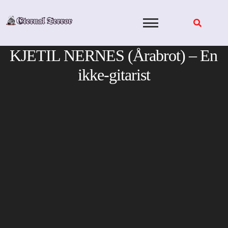
Skip
to
content
KJETIL NERNES (Årabrot) – En
ikke-gitarist