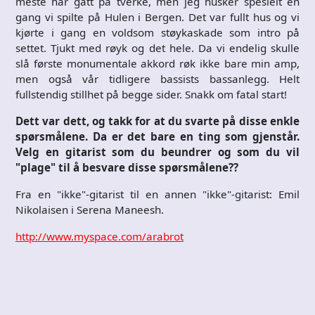
meste har gått på tverke, men jeg husker spesielt en
gang vi spilte på Hulen i Bergen. Det var fullt hus og vi
kjørte i gang en voldsom støykaskade som intro på
settet. Tjukt med røyk og det hele. Da vi endelig skulle
slå første monumentale akkord røk ikke bare min amp,
men også vår tidligere bassists bassanlegg. Helt
fullstendig stillhet på begge sider. Snakk om fatal start!
Dett var dett, og takk for at du svarte på disse enkle
spørsmålene. Da er det bare en ting som gjenstår.
Velg en gitarist som du beundrer og som du vil
"plage" til å besvare disse spørsmålene??
Fra en "ikke"-gitarist til en annen "ikke"-gitarist: Emil
Nikolaisen i Serena Maneesh.
http://www.myspace.com/arabrot