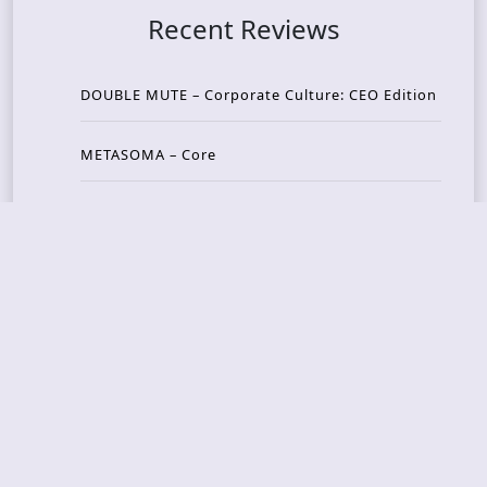
Recent Reviews
DOUBLE MUTE – Corporate Culture: CEO Edition
METASOMA – Core
THOSE MADE BROKEN – A Door You Can Never C
lose
JASON WOOD & MATT JOHNSON – Cognitive Diss
ident: Conversations with THE THE’s Matt Johns
on
CAIRISS – Wilderness