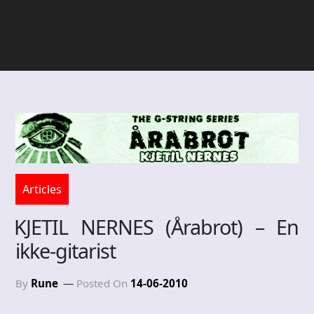
Articles
KJETIL NERNES (Årabrot) – En
ikke-gitarist
By
Rune
Posted On
14-06-2010