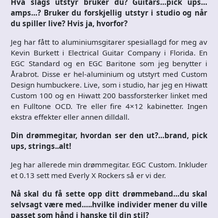
Hva slags utstyr bruker du? Guitars…pick ups…
amps…? Bruker du forskjellig utstyr i studio og når
du spiller live? Hvis ja, hvorfor?
Jeg har fått to aluminiumsgitarer spesiallagd for meg av
Kevin Burkett i Electrical Guitar Company i Florida. En
EGC Standard og en EGC Baritone som jeg benytter i
Årabrot. Disse er hel-aluminium og utstyrt med Custom
Design humbuckere. Live, som i studio, har jeg en Hiwatt
Custom 100 og en Hiwatt 200 bassforsterker linket med
en Fulltone OCD. Tre eller fire 4×12 kabinetter. Ingen
ekstra effekter eller annen dilldall.
Din drømmegitar, hvordan ser den ut?…brand, pick
ups, strings..alt!
Jeg har allerede min drømmegitar. EGC Custom. Inkluder
et 0.13 sett med Everly X Rockers så er vi der.
Nå skal du få sette opp ditt drømmeband…du skal
selvsagt være med…..hvilke individer mener du ville
passet som hånd i hanske til din stil?