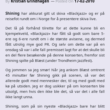
By
Kristian Grindhagen
Posted On
17-02-2010
Shining
har akkurat gitt ut skiva «Blackjazz» og er på
reisefot rundt om i Norge for å presentere skiva live.
Det lå på forhånd tilrette for at dette kunne bli en
kjempekveld, «Blackjazz» har fått så godt som bare 5-
ere og 6-ere rundt om i de største avisene, og dermed
fått utrolig mye god PR. Og selv om dette var på en
onsdag så var i alle fall premisset lagt for at det skulle bli
en del flere besøkende på denne konserten, fremfor sist
Shining spilte på Blæst (under Trondheim Jazzfest).
Og jommen sa jeg smør! Når jeg ankom Blæst omtrent
45 minutter før Shining gikk på scenen, så var det
allerede godt med mennesker der, til og med godt med
kø på utsiden. Jeg er dog usikker på om konserten ble
utsolgt, men hvis den ikke ble det, så var det i alle fall
ikke langt unna.
Shining, som på sin nyeste «Blackjazz» bare har blitt