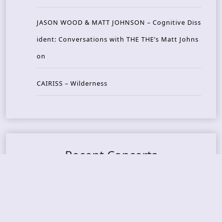
JASON WOOD & MATT JOHNSON – Cognitive Diss
ident: Conversations with THE THE’s Matt Johns
on
CAIRISS – Wilderness
Recent Concerts
Tons of Rock 2026 – Day 4
Tons of Rock 2026 – Day 3