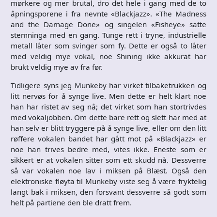
mørkere og mer brutal, dro det hele i gang med de to
åpningsporene i fra nevnte «Blackjazz». «The Madness
and the Damage Done» og singelen «Fisheye» satte
stemninga med en gang. Tunge rett i tryne, industrielle
metall låter som svinger som fy. Dette er også to låter
med veldig mye vokal, noe Shining ikke akkurat har
brukt veldig mye av fra før.
Tidligere syns jeg Munkeby har virket tilbaketrukken og
litt nervøs for å synge live. Men dette er helt klart noe
han har ristet av seg nå; det virket som han stortrivdes
med vokaljobben. Om dette bare rett og slett har med at
han selv er blitt tryggere på å synge live, eller om den litt
røffere vokalen bandet har gått mot på «Blackjazz» er
noe han trives bedre med, vites ikke. Eneste som er
sikkert er at vokalen sitter som ett skudd nå. Dessverre
så var vokalen noe lav i miksen på Blæst. Også den
elektroniske fløyta til Munkeby viste seg å være fryktelig
langt bak i miksen, den forsvant dessverre så godt som
helt på partiene den ble dratt frem.