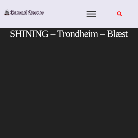
Skip
to
content
SHINING – Trondheim – Blæst