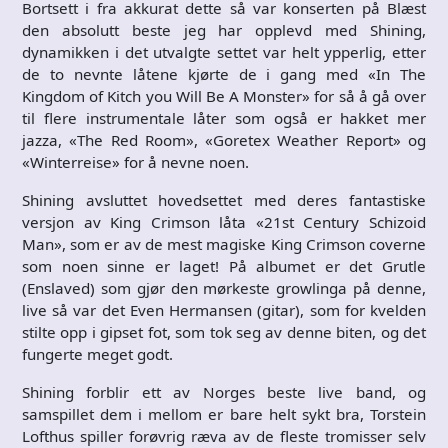
Bortsett i fra akkurat dette så var konserten på Blæst
den absolutt beste jeg har opplevd med Shining,
dynamikken i det utvalgte settet var helt ypperlig, etter
de to nevnte låtene kjørte de i gang med «In The
Kingdom of Kitch you Will Be A Monster» for så å gå over
til flere instrumentale låter som også er hakket mer
jazza, «The Red Room», «Goretex Weather Report» og
«Winterreise» for å nevne noen.
Shining avsluttet hovedsettet med deres fantastiske
versjon av King Crimson låta «21st Century Schizoid
Man», som er av de mest magiske King Crimson coverne
som noen sinne er laget! På albumet er det Grutle
(Enslaved) som gjør den mørkeste growlinga på denne,
live så var det Even Hermansen (gitar), som for kvelden
stilte opp i gipset fot, som tok seg av denne biten, og det
fungerte meget godt.
Shining forblir ett av Norges beste live band, og
samspillet dem i mellom er bare helt sykt bra, Torstein
Lofthus spiller forøvrig ræva av de fleste tromisser selv