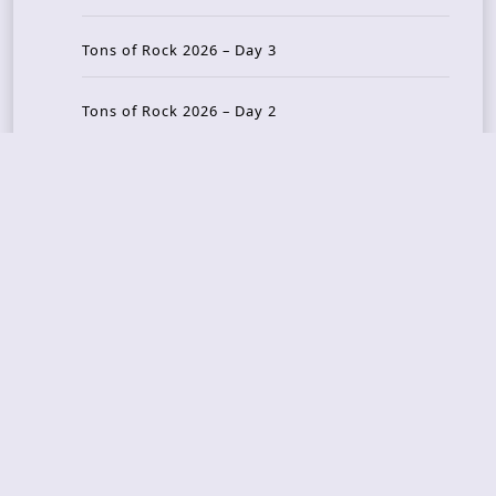
Tons of Rock 2026 – Day 3
Tons of Rock 2026 – Day 2
Tons Of Rock 2026 – Day 1
GOATMILKER & DUNE SEA – 05.06.2026 – Bergen,
Norway
Recent Photo Galleries