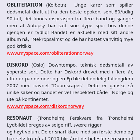
OBLITERATION
(Kolbotn) Unge karer som spiller
dødsmetal dratt ut fra den beste epoken, sent 80/tidlig
90-tall, det finnes inspirasjon fra flere band og sjangre
men at Autopsy har satt sine dype spor hos denne
gjengen er tydlig! Bandet er aktuelle med sitt andre
album nå, "Nekropsalms" og de har høstet vanvittig mye
god kritikk!
www.myspace.com/obliterationnorway
DISKORD
(Oslo) Downtempo, teknisk dødsmetall av
ypperste sort. Dette har Diskord drevet med i flere år,
etter er par demoer og en Ep ble det endelig fullengder i
2007 med navnet "Doomscapes". Dette er ganske så
unike saker og bandet er vel respektert både i Norge og
ute på kontinentet.
www.myspace.com/diskordnorway
RESONAUT
(Trondheim) Ferskvare fra Trondheim!
Lydbildet preges av seige riff, svære rigger
og høyt volum. De er snart klare med sin første demo og
har selv tro på at 2010 blir året de befester seg som et