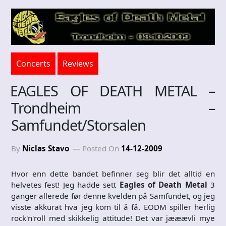
Concerts
Reviews
EAGLES OF DEATH METAL –
Trondheim –
Samfundet/Storsalen
By
Niclas Stavo
Posted On
14-12-2009
Hvor enn dette bandet befinner seg blir det alltid en
helvetes fest! Jeg hadde sett
Eagles of Death Metal
3
ganger allerede før denne kvelden på Samfundet, og jeg
visste akkurat hva jeg kom til å få. EODM spiller herlig
rock'n'roll med skikkelig attitude! Det var jææævli mye