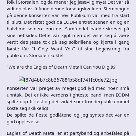
folk i Storsalen, og da mener jeg jæævlig mye! Det var så
vidt en plass å finne denne torsdagskvelden. Stemningen
på denne konserten var høy! Publikum var med fra start
til slutt. Det ristet godt da EODM entret scenen en og en
halvtime seinere enn det Samfundet hadde skrevet på
sine nettsider. Dette var kjipt men det viste seg å være
verdt det! Jesse tok på seg solbrillene og kjørte i gang
første låt; "I Only Want You" til stor begeistring fra
publikum. Storsalen kokte!
"We are the Eagles of Death Metal! Can You Dig It?"
Konserten var preget av meget god lyd med noen små
unntak. Det er ikke verdens tighteste band, men EODM
spilte opp til fest og det virket som trønderpublikummet
koste seg skikkelig!
De spilte de fleste godlåtene og jeg syntes det var en
god opplevelse.
Eagles of Death Metal er et partyband og anbefales på