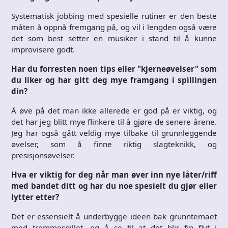
Systematisk jobbing med spesielle rutiner er den beste
måten å oppnå fremgang på, og vil i lengden også være
det som best setter en musiker i stand til å kunne
improvisere godt.
Har du forresten noen tips eller "kjerneøvelser" som
du liker og har gitt deg mye framgang i spillingen
din?
Å øve på det man ikke allerede er god på er viktig, og
det har jeg blitt mye flinkere til å gjøre de senere årene.
Jeg har også gått veldig mye tilbake til grunnleggende
øvelser, som å finne riktig slagteknikk, og
presisjonsøvelser.
Hva er viktig for deg når man øver inn nye låter/riff
med bandet ditt og har du noe spesielt du gjør eller
lytter etter?
Det er essensielt å underbygge ideen bak grunntemaet
med trommespillet, og å se til at det blir fin flyt i