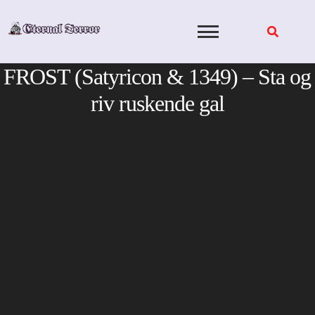
Skip
to
content
FROST (Satyricon & 1349) – Sta og
riv ruskende gal