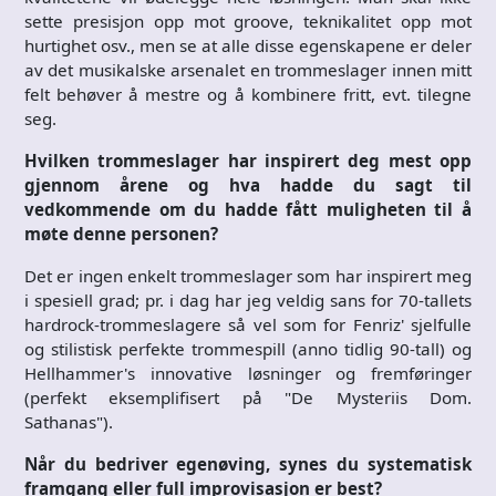
sette presisjon opp mot groove, teknikalitet opp mot
hurtighet osv., men se at alle disse egenskapene er deler
av det musikalske arsenalet en trommeslager innen mitt
felt behøver å mestre og å kombinere fritt, evt. tilegne
seg.
Hvilken trommeslager har inspirert deg mest opp
gjennom årene og hva hadde du sagt til
vedkommende om du hadde fått muligheten til å
møte denne personen?
Det er ingen enkelt trommeslager som har inspirert meg
i spesiell grad; pr. i dag har jeg veldig sans for 70-tallets
hardrock-trommeslagere så vel som for Fenriz' sjelfulle
og stilistisk perfekte trommespill (anno tidlig 90-tall) og
Hellhammer's innovative løsninger og fremføringer
(perfekt eksemplifisert på "De Mysteriis Dom.
Sathanas").
Når du bedriver egenøving, synes du systematisk
framgang eller full improvisasjon er best?