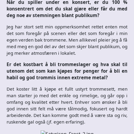
Når du spiller under en konsert, er du 100 %
konsentrert om det du skal gjøre eller får du med
deg noe av stemningen blant publikum?
Jeg har stort sett min oppmerksomhet rettet enten mot
det som foregår på scenen eller det som foregår i min
egen verden bak trommene. Men allikevel pleier jeg å få
med meg en god del av det som skjer blant publikum, og
jeg merker atmosfæren i lokalet.
Er det kostbart å bli trommeslager og hva skal til
utenom det som kan kjøpes for penger for å bli en
habil og god trommis innen extreme metal?
Det koster litt å kjøpe et fullt ustyrt trommesett, men
man starter jo med det enkle og rimelige, og går opp i
omfang og kvalitet etter hvert. Enhver som ønsker å bli
god innen sitt felt må være tålmodig, fokusert og hardt
arbeidende. Det kan komme godt med å være sta og riv,
ruskende gal også (jf. egen erfaring).