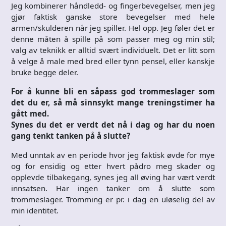
Jeg kombinerer håndledd- og fingerbevegelser, men jeg
gjør faktisk ganske store bevegelser med hele
armen/skulderen når jeg spiller. Hel opp. Jeg føler det er
denne måten å spille på som passer meg og min stil;
valg av teknikk er alltid svært individuelt. Det er litt som
å velge å male med bred eller tynn pensel, eller kanskje
bruke begge deler.
For å kunne bli en såpass god trommeslager som
det du er, så må sinnsykt mange treningstimer ha
gått med.
Synes du det er verdt det nå i dag og har du noen
gang tenkt tanken på å slutte?
Med unntak av en periode hvor jeg faktisk øvde for mye
og for ensidig og etter hvert pådro meg skader og
opplevde tilbakegang, synes jeg all øving har vært verdt
innsatsen. Har ingen tanker om å slutte som
trommeslager. Tromming er pr. i dag en uløselig del av
min identitet.