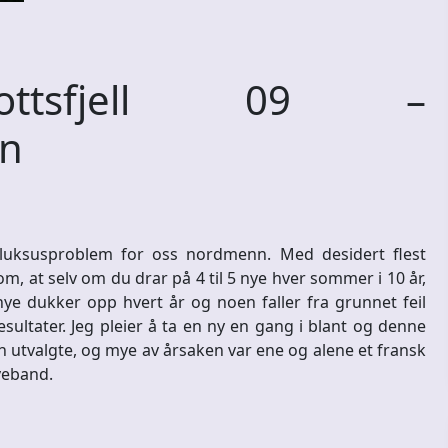
ttsfjell 09 –
en
t luksusproblem for oss nordmenn. Med desidert flest
om, at selv om du drar på 4 til 5 nye hver sommer i 10 år,
ye dukker opp hvert år og noen faller fra grunnet feil
esultater. Jeg pleier å ta en ny en gang i blant og denne
en utvalgte, og mye av årsaken var ene og alene et fransk
veband.