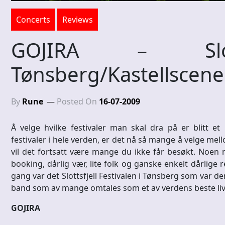
Concerts
Reviews
GOJIRA – Slo
Tønsberg/Kastellscen
By
Rune
Posted On
16-07-2009
Å velge hvilke festivaler man skal dra på er blitt e
festivaler i hele verden, er det nå så mange å velge mell
vil det fortsatt være mange du ikke får besøkt. Noen n
booking, dårlig vær, lite folk og ganske enkelt dårlige r
gang var det Slottsfjell Festivalen i Tønsberg som var d
band som av mange omtales som et av verdens beste li
GOJIRA