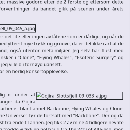
tet massive godord etter de 2 første og ettersom dette
orventninger da bandet gikk på scenen under årets
r det lite eller ingen av låtene som er dårlige, og når de
med ytterst mye trøkk og groove, da er det ikke rart at de
nd, også utenfor metalmiljøer. Jeg selv har flust med
nsker i "Clone", "Flying Whales", "Esoteric Surgery" og
eg ville bli fornøyd uansett.
or en herlig konsertopplevelse.
lig et under at
 ganger da Gojira
partiene i blant annet Backbone, Flying Whales og Clone.
e Universe" før de fortsatt med "Backbone". Der og da
 fra ende til annen. Jeg fikk 2 av mine 4 tidligere nevnte
g trodde vi fikk en hel haug fra The Way of All Flesh, men