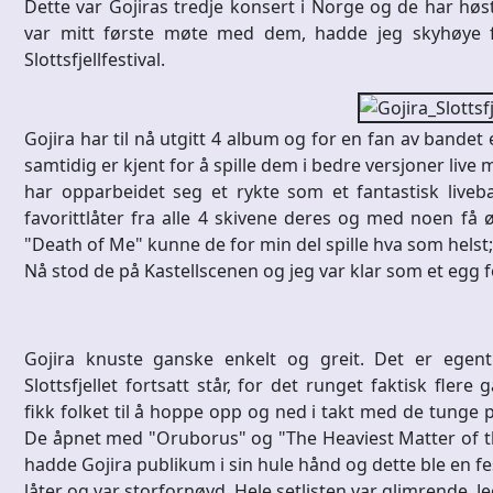
Dette var Gojiras tredje konsert i Norge og de har høs
var mitt første møte med dem, hadde jeg skyhøye f
Slottsfjellfestival.
Gojira har til nå utgitt 4 album og for en fan av bandet e
samtidig er kjent for å spille dem i bedre versjoner live 
har opparbeidet seg et rykte som et fantastisk liveba
favorittlåter fra alle 4 skivene deres og med noen få ø
"Death of Me" kunne de for min del spille hva som helst; j
Nå stod de på Kastellscenen og jeg var klar som et egg f
Gojira knuste ganske enkelt og greit. Det er egent
Slottsfjellet fortsatt står, for det runget faktisk flere
fikk folket til å hoppe opp og ned i takt med de tunge 
De åpnet med "Oruborus" og "The Heaviest Matter of th
hadde Gojira publikum i sin hule hånd og dette ble en fest
låter og var storfornøyd. Hele setlisten var glimrende. Je