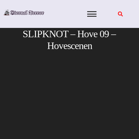
Skip
to
content
SLIPKNOT – Hove 09 –
Hovescenen