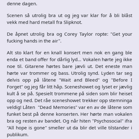
denne dagen.
Scenen så utrolig bra ut og jeg var klar for å bli blåst
vekk med hard metall fra Slipknot.
De åpnet utrolig bra og Corey Taylor ropte: "Get your
fucking hands in the air".
Alt sto klart for en knall konsert men nok en gang ble
enda et band offer for dårlig lyd… Vokalen hørte jeg ikke
noe til. Gitarene hørtes bare jævli ut. Det eneste man
hørte var trommer og bass. Utrolig synd. Lyden tar seg
delvis opp på låtene "Wait and Bleed" og "Before I
Forget" og jeg får litt håp. Sceneshowet og lyset er jævlig
kult å se på. Spesielt trommene på siden som blir heiset
opp og ned. Det råe sceneshowet trekker opp stemninga
veldig! Låten "Dead Memories" var en av de låtene som
funket best på denne konserten. Her hørte man vokalen
bra og resten av bandet. Og når hiten "Psychosocial" ifra
"All hope is gone" smeller ut da blir det ville tilstander i
publikum.