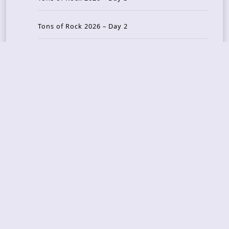
Tons of Rock 2026 – Day 2
Tons Of Rock 2026 – Day 1
GOATMILKER & DUNE SEA – 05.06.2026 – Bergen,
Norway
Recent Photo Galleries
TONS OF ROCK 2026 – Day 4 – 27.06.2026