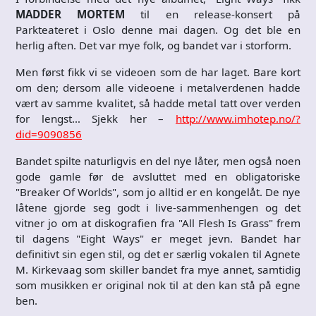
MADDER MORTEM
til en release-konsert på
Parkteateret i Oslo denne mai dagen. Og det ble en
herlig aften. Det var mye folk, og bandet var i storform.
Men først fikk vi se videoen som de har laget. Bare kort
om den; dersom alle videoene i metalverdenen hadde
vært av samme kvalitet, så hadde metal tatt over verden
for lengst… Sjekk her –
http://www.imhotep.no/?
did=9090856
Bandet spilte naturligvis en del nye låter, men også noen
gode gamle før de avsluttet med en obligatoriske
"Breaker Of Worlds", som jo alltid er en kongelåt. De nye
låtene gjorde seg godt i live-sammenhengen og det
vitner jo om at diskografien fra "All Flesh Is Grass" frem
til dagens "Eight Ways" er meget jevn. Bandet har
definitivt sin egen stil, og det er særlig vokalen til Agnete
M. Kirkevaag som skiller bandet fra mye annet, samtidig
som musikken er original nok til at den kan stå på egne
ben.