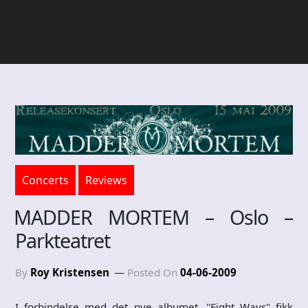
Concerts
Reviews
MADDER MORTEM – Oslo –
Parkteatret
By
Roy Kristensen
Posted On
04-06-2009
I forbindelse med det nye albumet, "Eight Ways" fikk