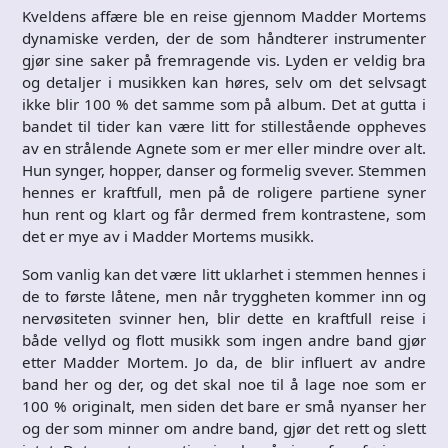
Kveldens affære ble en reise gjennom Madder Mortems
dynamiske verden, der de som håndterer instrumenter
gjør sine saker på fremragende vis. Lyden er veldig bra
og detaljer i musikken kan høres, selv om det selvsagt
ikke blir 100 % det samme som på album. Det at gutta i
bandet til tider kan være litt for stillestående oppheves
av en strålende Agnete som er mer eller mindre over alt.
Hun synger, hopper, danser og formelig svever. Stemmen
hennes er kraftfull, men på de roligere partiene syner
hun rent og klart og får dermed frem kontrastene, som
det er mye av i Madder Mortems musikk.
Som vanlig kan det være litt uklarhet i stemmen hennes i
de to første låtene, men når tryggheten kommer inn og
nervøsiteten svinner hen, blir dette en kraftfull reise i
både vellyd og flott musikk som ingen andre band gjør
etter Madder Mortem. Jo da, de blir influert av andre
band her og der, og det skal noe til å lage noe som er
100 % originalt, men siden det bare er små nyanser her
og der som minner om andre band, gjør det rett og slett