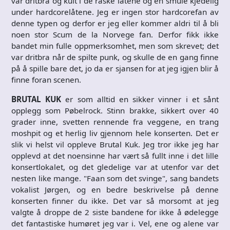
var dritbra og kult i de raske låtene og en smule kjedelig
under hardcorelåtene. Jeg er ingen stor hardcorefan av
denne typen og derfor er jeg eller kommer aldri til å bli
noen stor Scum de la Norvege fan. Derfor fikk ikke
bandet min fulle oppmerksomhet, men som skrevet; det
var dritbra når de spilte punk, og skulle de en gang finne
på å spille bare det, jo da er sjansen for at jeg igjen blir å
finne foran scenen.
BRUTAL KUK
er som alltid en sikker vinner i et sånt
opplegg som Pøbelrock. Stinn brakke, sikkert over 40
grader inne, svetten rennende fra veggene, en trang
moshpit og et herlig liv gjennom hele konserten. Det er
slik vi helst vil oppleve Brutal Kuk. Jeg tror ikke jeg har
opplevd at det noensinne har vært så fullt inne i det lille
konsertlokalet, og det gledelige var at utenfor var det
nesten like mange. "Faan som det svinge", sang bandets
vokalist Jørgen, og en bedre beskrivelse på denne
konserten finner du ikke. Det var så morsomt at jeg
valgte å droppe de 2 siste bandene for ikke å ødelegge
det fantastiske humøret jeg var i. Vel, ene og alene var