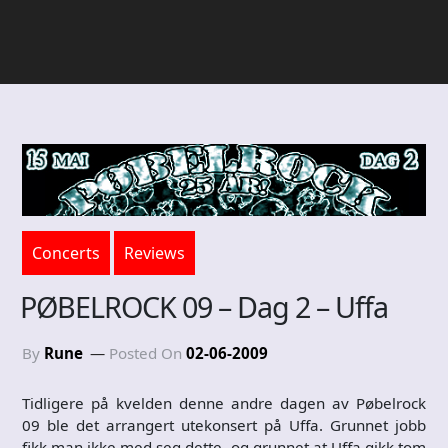
Concerts
Reviews
PØBELROCK 09 – Dag 2 – Uffa
By
Rune
Posted On
02-06-2009
Tidligere på kvelden denne andre dagen av Pøbelrock
09 ble det arrangert utekonsert på Uffa. Grunnet jobb
fikk man ikke med seg dette, og grunnet at Uffa gikk tom