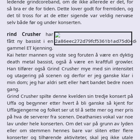
ledende grindcoreband, om de ikke allerede er det, for
så bra er de for tiden. Dette lover godt for fremtiden, og
det til tross for at de etter sigende var veldig nervøse
selv både før og under konserten.
rind Crusher
har
fått ny bassist i en
gammel ET kjenning.
Kai heter mannen og viste seg foruten å være en dyktig
death metal bassist, også å være en kraftfull growler.
Han tilfører også Grind Crusher mye med sin intensitet
og utagering på scenen og derfor er jeg ganske klar i
min dom; jeg har aldri sett eller hørt bandet bedre noen
gang.
Grind Crusher spilte denne kvelden sin tredje konsert på
Uffa og begynner etter hvert å bli ganske så kjent for
Uffagjengerne og folket ser ut til å sette mer og mer pris
på hva de serverer fra scenen. Deathanies vokal var noe
lav under hele konserten. Om det var på grunn av lyden
eller om stemmen hennes bare var sliten etter flere
konserter og tilhørende aktiviteter, skal jeg ikke utale