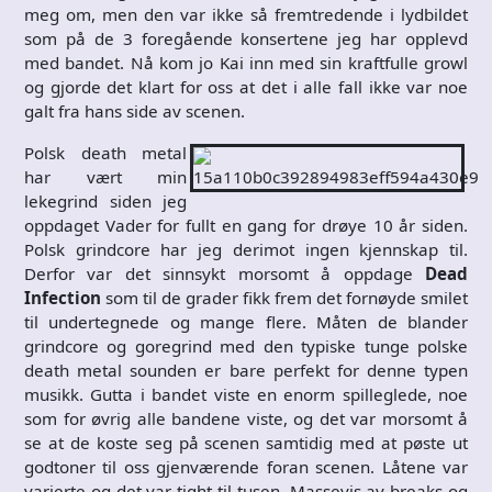
meg om, men den var ikke så fremtredende i lydbildet
som på de 3 foregående konsertene jeg har opplevd
med bandet. Nå kom jo Kai inn med sin kraftfulle growl
og gjorde det klart for oss at det i alle fall ikke var noe
galt fra hans side av scenen.
Polsk death metal
har vært min
lekegrind siden jeg
oppdaget Vader for fullt en gang for drøye 10 år siden.
Polsk grindcore har jeg derimot ingen kjennskap til.
Derfor var det sinnsykt morsomt å oppdage
Dead
Infection
som til de grader fikk frem det fornøyde smilet
til undertegnede og mange flere. Måten de blander
grindcore og goregrind med den typiske tunge polske
death metal sounden er bare perfekt for denne typen
musikk. Gutta i bandet viste en enorm spilleglede, noe
som for øvrig alle bandene viste, og det var morsomt å
se at de koste seg på scenen samtidig med at pøste ut
godtoner til oss gjenværende foran scenen. Låtene var
varierte og det var tight til tusen. Massevis av breaks og