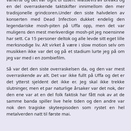
en del overraskende taktskifter innimellom den mer
tradisjonelle grindcoren.Under den siste halvdelen av
konserten med Dead Infection dukket endelig den
legendariske mosh-piten på Uffa opp, men det var
muligens den mest merkverdige mosh-pit jeg noensinne
har sett. Ca 15 personer deltok og alle levde sitt eget lille
merksnodige liv. Alt virket å være i slow motion selv om
musikken ikke var det og på et stadium lurte jeg på om
jeg var med i en zombiefilm.
Så var det den siste overraskelsen da, og den var mest
overraskende av alt. Det var ikke fullt på Uffa og det er
det ytterst sjeldent det ikke er. Jeg skal ikke trekke
slutninger, men et par naturlige årsaker var det nok, der
den ene var at en del folk faktisk har fått nok av at de
samme banda spiller live hele tiden og den andre var
nok den tragiske skyteepisoden som rystet en hel
metalverden natt til første mai.