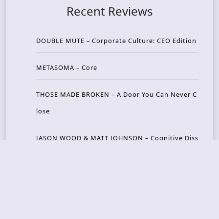
Recent Reviews
DOUBLE MUTE – Corporate Culture: CEO Edition
METASOMA – Core
THOSE MADE BROKEN – A Door You Can Never C
lose
JASON WOOD & MATT JOHNSON – Cognitive Diss
ident: Conversations with THE THE’s Matt Johns
on
CAIRISS – Wilderness