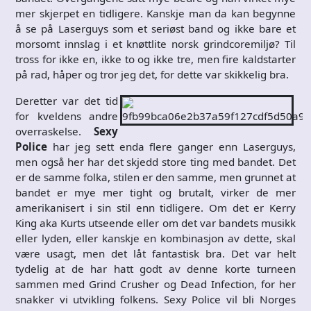
mer skjerpet en tidligere. Kanskje man da kan begynne
å se på Laserguys som et seriøst band og ikke bare et
morsomt innslag i et knøttlite norsk grindcoremiljø? Til
tross for ikke en, ikke to og ikke tre, men fire kaldstarter
på rad, håper og tror jeg det, for dette var skikkelig bra.
Deretter var det tid
for kveldens andre
overraskelse.
Sexy
Police
har jeg sett enda flere ganger enn Laserguys,
men også her har det skjedd store ting med bandet. Det
er de samme folka, stilen er den samme, men grunnet at
bandet er mye mer tight og brutalt, virker de mer
amerikanisert i sin stil enn tidligere. Om det er Kerry
King aka Kurts utseende eller om det var bandets musikk
eller lyden, eller kanskje en kombinasjon av dette, skal
være usagt, men det låt fantastisk bra. Det var helt
tydelig at de har hatt godt av denne korte turneen
sammen med Grind Crusher og Dead Infection, for her
snakker vi utvikling folkens. Sexy Police vil bli Norges