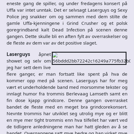
eneste gang de spiller, og under fredagens konsert på
Uffa var intet unntak. Det er selvsagt Laserguys og Sexy
Police jeg snakker om og sammen med dem stilte de
gamle Uffa-kjenningene i Grind Crusher og et polsk
goregrindband kalt Dead Infection på scenen denne
gangen. Dette skulle bli en aften fylt av overraskelser og
de fleste av dem var av det positive slaget.
Laserguys
åpnet
showet og selv om
jeg har sett dem live
flere ganger, er man fortsatt like spent på hva de
kommer opp med på scenen. Laserguys har for meg
vært et underholdende band med morsomme tekster og
innlagt humor fra trommis Berlevaag Lamseth samt en
fin dose kjapp grindcore. Denne gangen overrasket
bandet de fleste med en meget bra grindcorekonsert.
Nevnte trommis har utviklet seg utrolig mye og er blitt
en mye mer tight trommis enn hva tilfellet har vært ved
de tidligere anledningene man har hatt gleden av å se
bandet. Overgangene satt mye bedre og han virket mye