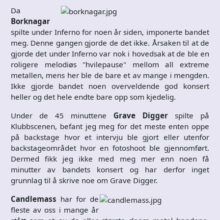
Da
Borknagar
spilte under Inferno for noen år siden, imponerte bandet
meg. Denne gangen gjorde de det ikke. Årsaken til at de
gjorde det under Inferno var nok i hovedsak at de ble en
roligere melodiøs "hvilepause" mellom all extreme
metallen, mens her ble de bare et av mange i mengden.
Ikke gjorde bandet noen overveldende god konsert
heller og det hele endte bare opp som kjedelig.
Under de 45 minuttene
Grave Digger
spilte på
Klubbscenen, befant jeg meg for det meste enten oppe
på backstage hvor et intervju ble gjort eller utenfor
backstageområdet hvor en fotoshoot ble gjennomført.
Dermed fikk jeg ikke med meg mer enn noen få
minutter av bandets konsert og har derfor inget
grunnlag til å skrive noe om Grave Digger.
Candlemass
har for de
fleste av oss i mange år