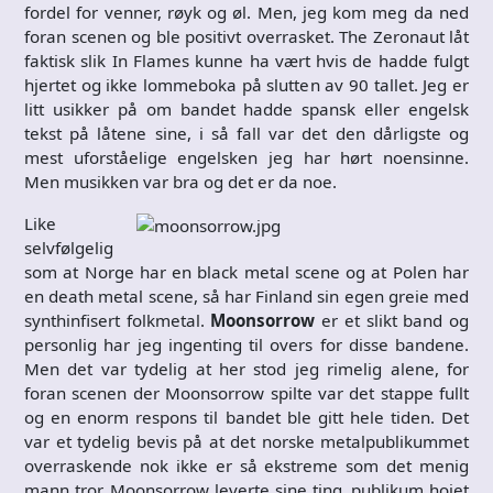
fordel for venner, røyk og øl. Men, jeg kom meg da ned
foran scenen og ble positivt overrasket. The Zeronaut låt
faktisk slik In Flames kunne ha vært hvis de hadde fulgt
hjertet og ikke lommeboka på slutten av 90 tallet. Jeg er
litt usikker på om bandet hadde spansk eller engelsk
tekst på låtene sine, i så fall var det den dårligste og
mest uforståelige engelsken jeg har hørt noensinne.
Men musikken var bra og det er da noe.
Like
selvfølgelig
som at Norge har en black metal scene og at Polen har
en death metal scene, så har Finland sin egen greie med
synthinfisert folkmetal.
Moonsorrow
er et slikt band og
personlig har jeg ingenting til overs for disse bandene.
Men det var tydelig at her stod jeg rimelig alene, for
foran scenen der Moonsorrow spilte var det stappe fullt
og en enorm respons til bandet ble gitt hele tiden. Det
var et tydelig bevis på at det norske metalpublikummet
overraskende nok ikke er så ekstreme som det menig
mann tror. Moonsorrow leverte sine ting, publikum hoiet