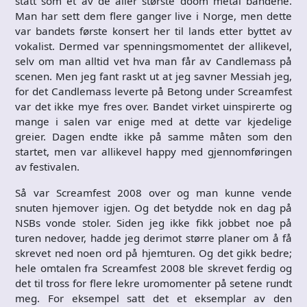
stått som et av de aller største doom metal bandene.
Man har sett dem flere ganger live i Norge, men dette
var bandets første konsert her til lands etter byttet av
vokalist. Dermed var spenningsmomentet der allikevel,
selv om man alltid vet hva man får av Candlemass på
scenen. Men jeg fant raskt ut at jeg savner Messiah jeg,
for det Candlemass leverte på Betong under Screamfest
var det ikke mye fres over. Bandet virket uinspirerte og
mange i salen var enige med at dette var kjedelige
greier. Dagen endte ikke på samme måten som den
startet, men var allikevel happy med gjennomføringen
av festivalen.
Så var Screamfest 2008 over og man kunne vende
snuten hjemover igjen. Og det betydde nok en dag på
NSBs vonde stoler. Siden jeg ikke fikk jobbet noe på
turen nedover, hadde jeg derimot større planer om å få
skrevet ned noen ord på hjemturen. Og det gikk bedre;
hele omtalen fra Screamfest 2008 ble skrevet ferdig og
det til tross for flere lekre uromomenter på setene rundt
meg. For eksempel satt det et eksemplar av den