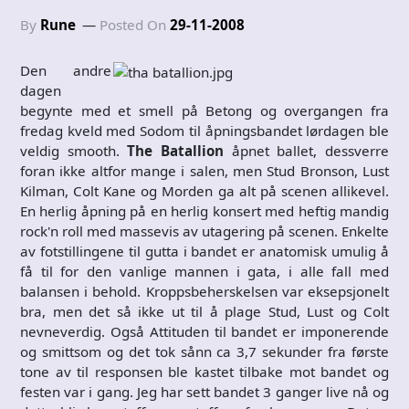
By
Rune
Posted On
29-11-2008
Den andre
dagen
begynte med et smell på Betong og overgangen fra
fredag kveld med Sodom til åpningsbandet lørdagen ble
veldig smooth.
The Batallion
åpnet ballet, dessverre
foran ikke altfor mange i salen, men Stud Bronson, Lust
Kilman, Colt Kane og Morden ga alt på scenen allikevel.
En herlig åpning på en herlig konsert med heftig mandig
rock'n roll med massevis av utagering på scenen. Enkelte
av fotstillingene til gutta i bandet er anatomisk umulig å
få til for den vanlige mannen i gata, i alle fall med
balansen i behold. Kroppsbeherskelsen var eksepsjonelt
bra, men det så ikke ut til å plage Stud, Lust og Colt
nevneverdig. Også Attituden til bandet er imponerende
og smittsom og det tok sånn ca 3,7 sekunder fra første
tone av til responsen ble kastet tilbake mot bandet og
festen var i gang. Jeg har sett bandet 3 ganger live nå og