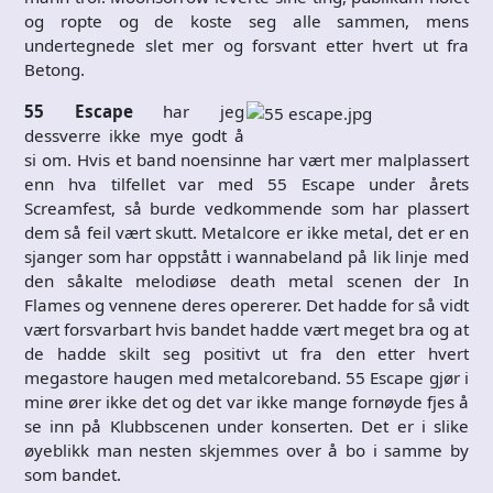
og ropte og de koste seg alle sammen, mens
undertegnede slet mer og forsvant etter hvert ut fra
Betong.
55 Escape
har jeg
dessverre ikke mye godt å
si om. Hvis et band noensinne har vært mer malplassert
enn hva tilfellet var med 55 Escape under årets
Screamfest, så burde vedkommende som har plassert
dem så feil vært skutt. Metalcore er ikke metal, det er en
sjanger som har oppstått i wannabeland på lik linje med
den såkalte melodiøse death metal scenen der In
Flames og vennene deres opererer. Det hadde for så vidt
vært forsvarbart hvis bandet hadde vært meget bra og at
de hadde skilt seg positivt ut fra den etter hvert
megastore haugen med metalcoreband. 55 Escape gjør i
mine ører ikke det og det var ikke mange fornøyde fjes å
se inn på Klubbscenen under konserten. Det er i slike
øyeblikk man nesten skjemmes over å bo i samme by
som bandet.