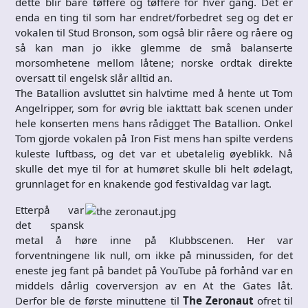
dette blir bare tøffere og tøffere for hver gang. Det er
enda en ting til som har endret/forbedret seg og det er
vokalen til Stud Bronson, som også blir råere og råere og
så kan man jo ikke glemme de små balanserte
morsomhetene mellom låtene; norske ordtak direkte
oversatt til engelsk slår alltid an.
The Batallion avsluttet sin halvtime med å hente ut Tom
Angelripper, som for øvrig ble iakttatt bak scenen under
hele konserten mens hans rådigget The Batallion. Onkel
Tom gjorde vokalen på Iron Fist mens han spilte verdens
kuleste luftbass, og det var et ubetalelig øyeblikk. Nå
skulle det mye til for at humøret skulle bli helt ødelagt,
grunnlaget for en knakende god festivaldag var lagt.
Etterpå var
det spansk
metal å høre inne på Klubbscenen. Her var
forventningene lik null, om ikke på minussiden, for det
eneste jeg fant på bandet på YouTube på forhånd var en
middels dårlig coverversjon av en At the Gates låt.
Derfor ble de første minuttene til
The Zeronaut
ofret til