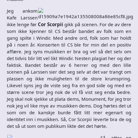
Jeg ankom
Kafe Larssen
ikke lenge før
Cor Scorpii
gikk på scenen. For de av dere
som ikke kjenner til CS består bandet av folk som en
gang spilte i Windir. Med andre ord, folk som har holdt
på i noen år. Konserten til CS ble for min del en positiv
affære. Jeg syns musikken er bra og vel så det selv om
det tidvis blir litt vel likt Windir. Nesten plagiat her og der
faktisk. Bandet består av 6 herrer og med den lille
scenen på Larssen sier det seg selv at det var trangt om
plassen og ikke muligheten til de store krumspring.
Likevel syns jeg de viste seg fra en god side og med en
større scene tror jeg nok de vil få vist seg enda bedre.
Jeg skal nok sjekke ut plata dems, Monument, for jeg tror
nok jeg vil like mye av musikken dems. Dog hørtes det ut
som om de kanskje burde fått litt mer egenart og
identitet inn i musikken. Så, Cor Scorpii leverte bra de og
det så ut som om publikum likte det det hørte.
Så, etter en