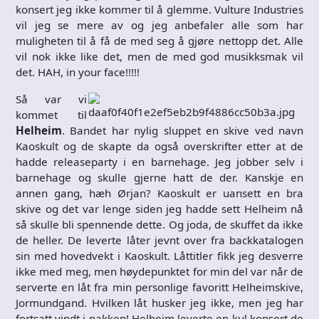
konsert jeg ikke kommer til å glemme. Vulture Industries
vil jeg se mere av og jeg anbefaler alle som har
muligheten til å få de med seg å gjøre nettopp det. Alle
vil nok ikke like det, men de med god musikksmak vil
det. HAH, in your face!!!!!
Så var vi
kommet til
Helheim
. Bandet har nylig sluppet en skive ved navn
Kaoskult og de skapte da også overskrifter etter at de
hadde releaseparty i en barnehage. Jeg jobber selv i
barnehage og skulle gjerne hatt de der. Kanskje en
annen gang, hæh Ørjan? Kaoskult er uansett en bra
skive og det var lenge siden jeg hadde sett Helheim nå
så skulle bli spennende dette. Og joda, de skuffet da ikke
de heller. De leverte låter jevnt over fra backkatalogen
sin med hovedvekt i Kaoskult. Låttitler fikk jeg desverre
ikke med meg, men høydepunktet for min del var når de
serverte en låt fra min personlige favoritt Helheimskive,
Jormundgand. Hvilken låt husker jeg ikke, men jeg har
fortsatt vindt i nakken! Helheim leverte en kul konsert de