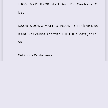
THOSE MADE BROKEN – A Door You Can Never C
lose
JASON WOOD & MATT JOHNSON – Cognitive Diss
ident: Conversations with THE THE’s Matt Johns
on
CAIRISS – Wilderness
Recent Concerts
Tons of Rock 2026 – Day 4