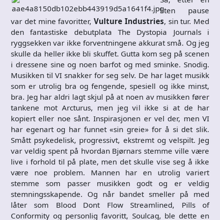
liten pause
var det mine favoritter,
Vulture Industries
, sin tur. Med
den fantastiske debutplata The Dystopia Journals i
ryggsekken var ikke forventningene akkurat små. Og jeg
skulle da heller ikke bli skuffet. Gutta kom seg på scenen
i dressene sine og noen barfot og med sminke. Snodig.
Musikken til VI snakker for seg selv. De har laget musikk
som er utrolig bra og fengende, spesiell og ikke minst,
bra. Jeg har aldri lagt skjul på at noen av musikken fører
tankene mot Arcturus, men jeg vil ikke si at de har
kopiert eller noe sånt. Inspirasjonen er vel der, men VI
har egenart og har funnet «sin greie» for å si det slik.
Smått psykedelisk, progressivt, ekstremt og velspilt. Jeg
var veldig spent på hvordan Bjørnars stemme ville være
live i forhold til på plate, men det skulle vise seg å ikke
være noe problem. Mannen har en utrolig variert
stemme som passer musikken godt og er veldig
stemningsskapende. Og når bandet smeller på med
låter som Blood Dont Flow Streamlined, Pills of
Conformity og personlig favoritt, Soulcag, ble dette en