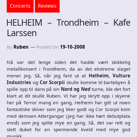
Concerts
Reviews
HELHEIM – Trondheim – Kafe
Larssen
By
Ruben
Posted On
19-10-2008
Nå var det lenge siden det hadde vært skikkelig
metallkonsert i Trondheim, da av det ekstreme slaget
mener jeg. Så, når jeg fant ut at
Helheim, Vulture
Industries
og
Cor Scorpii
skulle komme til bartebyen å
spille opp til dans på sin
Nord og Ned
turne, ble det fort
klart at dit skulle Ruben. VI har jeg skrytt opp i skyene
her på Terror mang en gang, Helheim har gitt ut noen
fantastiske skiver som jeg liker godt og Cor Scorpii kom
med demoen Attergangar (jeg har ikke hørt debutplata
ennå) som jeg spilte mye en gang. Så, det var rett og
slett duket for en spennende kveld med mye god
musikk.