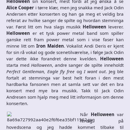
Helloween
sin konsert, mest fordi at jeg ønska å se
Alice Cooper
i tørre klær, men jeg snakka med Jack Odin
Andersen etter konserten og han ga meg et veldig bra
referat av hvilke sanger de spilte og hvordan stemninga
var. Først litt om hva slags musikk
Helloween
leverer.
Helloween
er et tysk power metal band som spiller
ganske rett fram power metal som i vise faser kan
minne litt om
Iron Maiden
. Vokalist Andi Deris er kjent
for sin rå vokal og gode scenetilværelse, i følge Jack Odin
var dette ikke forandret denne kvelden.
Helloween
starta med
Halloween
, andre sanger de spilte inneholdt
Perfect Gentleman, Eagle fly free
og
I want out
. Jeg ble
fortalt at stemninga var best helt foran i den mest
hardbarka fansonen men at samla sett var det en bra
konsert med mye bra musikk. Takk til Jack Odin
Andresen som hjalp meg med litt informasjon om denne
konserten.
Når
Helloween
var
ferdig på
hovedscena og jeg hadde kommet tilbake til