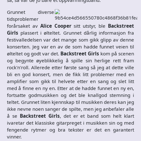
Grunnet diverse
tidsproblemer
forårsaket av
Alice Cooper
sitt utstyr, ble
Backstreet
Girls
plassert i ølteltet. Grunnet dårlig informasjon fra
festivalledelsen var det mange som gikk glipp av denne
konserten. Jeg var en av de som hadde funnet veien til
ølteltet og godt var det.
Backstreet Girls
kom på scenen
og begynte øyeblikkelig å spille sin herlige rett fram
rock'n'roll. Allerede etter første sang så jeg at dette ville
bli en god konsert, men de fikk litt problemer med en
amplifier som gikk til helvete etter en sang og slet litt
med å finne en ny en. Etter at de hadde funnet en ny en,
fortsatte godmusikken og det ble knallgod stemning i
teltet. Grunnet liten kjennskap til musikken deres kan jeg
ikke nevne noen sanger de spilte, men jeg anbefaler alle
å se
Backstreet Girls
, det er et band som helt klart
ivaretar det klassiske gitarpreget i musikken sin og med
fengende rytmer og bra tekster er det en garantert
vinner.