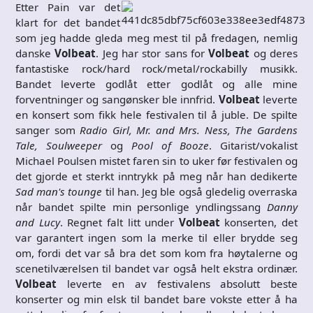
Etter Pain var det
klart for det bandet
som jeg hadde gleda meg mest til på fredagen, nemlig
danske
Volbeat
. Jeg har stor sans for
Volbeat
og deres
fantastiske rock/hard rock/metal/rockabilly musikk.
Bandet leverte godlåt etter godlåt og alle mine
forventninger og sangønsker ble innfrid.
Volbeat
leverte
en konsert som fikk hele festivalen til å juble. De spilte
sanger som
Radio Girl, Mr. and Mrs. Ness, The Gardens
Tale, Soulweeper
og
Pool of Booze
. Gitarist/vokalist
Michael Poulsen mistet faren sin to uker før festivalen og
det gjorde et sterkt inntrykk på meg når han dedikerte
Sad man's tounge
til han. Jeg ble også gledelig overraska
når bandet spilte min personlige yndlingssang
Danny
and Lucy
. Regnet falt litt under
Volbeat
konserten, det
var garantert ingen som la merke til eller brydde seg
om, fordi det var så bra det som kom fra høytalerne og
scenetilværelsen til bandet var også helt ekstra ordinær.
Volbeat
leverte en av festivalens absolutt beste
konserter og min elsk til bandet bare vokste etter å ha