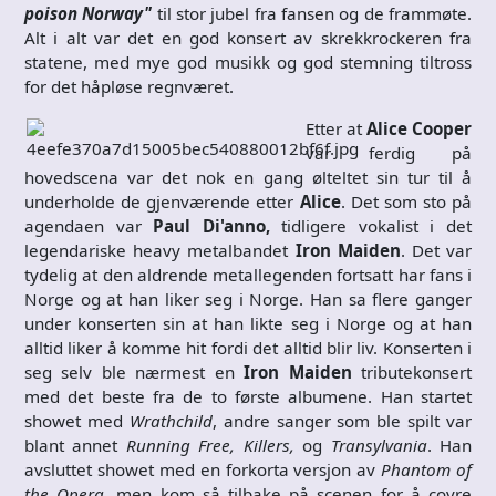
poison Norway"
til stor jubel fra fansen og de frammøte.
Alt i alt var det en god konsert av skrekkrockeren fra
statene, med mye god musikk og god stemning tiltross
for det håpløse regnværet.
Etter at
Alice Cooper
var ferdig på
hovedscena var det nok en gang ølteltet sin tur til å
underholde de gjenværende etter
Alice
. Det som sto på
agendaen var
Paul Di'anno,
tidligere vokalist i det
legendariske heavy metalbandet
Iron Maiden
. Det var
tydelig at den aldrende metallegenden fortsatt har fans i
Norge og at han liker seg i Norge. Han sa flere ganger
under konserten sin at han likte seg i Norge og at han
alltid liker å komme hit fordi det alltid blir liv. Konserten i
seg selv ble nærmest en
Iron Maiden
tributekonsert
med det beste fra de to første albumene. Han startet
showet med
Wrathchild
, andre sanger som ble spilt var
blant annet
Running Free, Killers,
og
Transylvania
. Han
avsluttet showet med en forkorta versjon av
Phantom of
the Opera
, men kom så tilbake på scenen for å covre