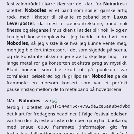
festivalområdet i tørre klær var det klart for
Nobodies
i
ølteltet.
Nobodies
er et band som spiller ganske artig
rock, med likheter til såkalte rølpeband som
Luxus
Leverpostei
, da mest i sceneantrekkene, med nok
finesse og eleganse i musikken til at det blir nok liv og en
knallgod konsertopplevelse. Jeg hadde aldri hørt om
Nobodies
, så jeg visste ikke hva jeg kunne vente meg,
men jeg ble fort interessert i det som skjedde på scena,
og de konstante utskytningene av forskjellige ting i tre
lange metal rør ga konserten et ekstra preg av mystikk.
Blant tingene som ble skutt ut på publikum var
cornflakes, pølsebrød og rå grillpølser.
Nobodies
ga de
frammøte en morsom konsert som var et perfekt
pauseinnslag mellom de to metalband på hovedscena.
Når
Nobodies
var
ferdig i ølteltet var
det klart for fredagens headliner. I følge festivalledelsen
var han den dyreste artisten de noen gang har booka og
med snaue 6000 frammøte (informasjon gitt fra
festivalen, tall inkluderer presse, frivillige og alt sånt)