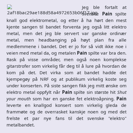
Jeg ble fortalt at
svenske
Pain
spilte
knall god elektrometal, og etter å ha hørt den mest
kjente sangen til bandet forventa jeg også litt elektro
metal, men det jeg ble servert var ganske ordinær
metal, men headbanging på høyt plan fra alle
medlemmene i bandet. Det er jo for så vidt ikke noe i
veien med metal da, og metalen
Pain
spilte var bra den.
Rask på visse områder, men også noen komplekse
gitarstrofer som virkelig får deg til å lure på hvordan de
kom på det. Det virka som at bandet hadde det
kjempegøy på NRF og at publikum virkelig koste seg
under konserten. På siste sangen fikk jeg mitt ønske om
elektro metal oppfylt når
Pain
spilte sin største hit
Shut
your mouth
som har en ganske fet elektroåpning.
Pain
leverte en knallgod konsert som virkelig gleda de
frammøte og de overrasket kanskje noen og med det
frelste et par nye fans til det svenske "elektro"
metalbandet.