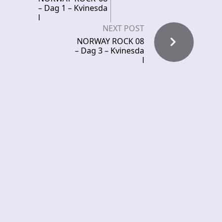
– Dag 1 – Kvinesda
l
NEXT POST
NORWAY ROCK 08
– Dag 3 – Kvinesda
l
Recent News
FROCKET – releases debut single
ORCHID SYMMETRY – new single out