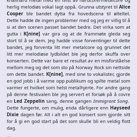
herlig melodiøs vokal lagt oppå. Grunna utstyret til
Alice
Cooper
ble bandet dytta fra hovedscena til ølteltet.
Dette hadde de ingen problemer med og jeg er villig til å
si at den scenen passet bandet bedre. Det virka som at
gutta i
K[nine]
var gira og at de frammøte gleda seg
stort til å se dem. Jeg hadde visse forventinger til dette
bandet, jeg forventa litt mer metalcore og grunnet det
litt mer melodiøse lydbildet ble jeg derfor skuffa over
konserten. Dette var bare et resultat av en misforståelse
mellom meg og det som sto på Norway Rock sin nettside
om dette bandet.
K[nine]
, med sine to vokalister, gjorde
en god jobb i å varme opp publikum og spilte metal som
varmer et hvilket som helst metalhjerte. For andre gang
på denne festivalen ble jeg servert et forsøk på å covre
en
Led Zeppelin
sang, denne gangen
Immigrant Song
.
Dette fungerte, om mulig, enda dårligere enn
Hayseed
Dixie
dagen før. Alt i alt en god konsert som gjorde sitt
for å gi en god start på det som skulle bli en veldig flott
dag.