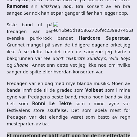
Ramones
sin
Blitzkrieg Bop
. Bra konsert av en bra
sanger. Ser nok han et par ganger til før han legger opp.
Siste band ut på
fredagen var det
svenske punk/rock bandet
Hardcore Superstar
.
Grunnet mangel på søvn de tidligere dagene orket jeg
ikke å se dette bandet men de sangene jeg hørte i
bakgrunnen var
We don't celebrate Sunday's, Wild Boys
og
Shame
. Annet enn dette vet jeg ikke noe om hvilke
sanger de spilte eller hvordan konserten var.
Fredagen var en dag med mye blanda musikk. Noen av
banda innfridde til de grader, som
Volbeat
som i mine
øyne var fredagens beste band, mens noen band svikta
helt som
Ronni Le Tekrø
som i mine øyne var
festivalens store skuffelse. Det som ødela mest for
fredagen var det elendige været som besto av regn
mesteparten av tia.
Et minnefond er blitt satt opp for de tre etterlatte