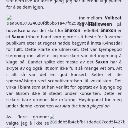
sett dem live for første gang. Jeg har allerede lagt planer
for å se dem igjen.
Innimellom
Volbeat
og
Helloween
på
hovedscena var det klart for
Snaxon
i ølteltet.
Snaxon
er
et
Saxon
tribute band som gjorde sitt beste for å varme
publikum etter at regnet hadde begynt å innta Kvinesdal
for fullt. Dette klarte de utmerket. Det var kjempegod
stemning inni ølteltet og musikken var det ingenting å
klage på. Bandet spilte det meste av det
Saxon
har å
skryte av og også litt som ikke fullt så mange vet om. Alt
i alt så var det en god konsert. Setter et lite
spørsmålstegn ved scenetilværelsen til vokalisten. Det
virka i blant som at han var litt for opptatt av å synge og
var liksom ikke til stedet under konserten. Dette er
sikkert bare grunnet lite erfaring. Høydepunkt for meg
under denne konserten var
And the band played on.
Av flere grunner
valgte jeg å ikke se