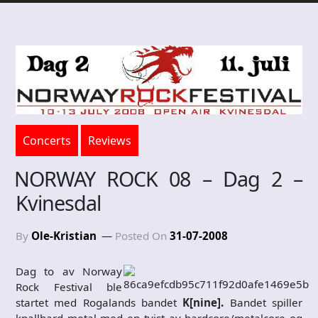
Concerts
Reviews
NORWAY ROCK 08 – Dag 2 –
Kvinesdal
By
Ole-Kristian
Posted On
31-07-2008
Dag to av Norway
Rock Festival ble
startet med Rogalands bandet
K[nine].
Bandet spiller
knallhard metal med en tvist av hardcore/metalcore og