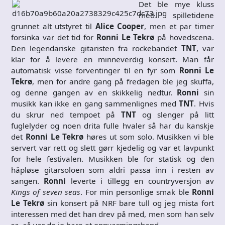
Det ble mye kluss
med spilletidene
grunnet alt utstyret til
Alice Cooper
, men et par timer
forsinka var det tid for
Ronni Le Tekrø
på hovedscena.
Den legendariske gitaristen fra rockebandet
TNT
, var
klar for å levere en minneverdig konsert. Man får
automatisk visse forventinger til en fyr som
Ronni Le
Tekrø
, men for andre gang på fredagen ble jeg skuffa,
og denne gangen av en skikkelig nedtur.
Ronni
sin
musikk kan ikke en gang sammenlignes med
TNT
. Hvis
du skrur ned tempoet
på
TNT
og slenger på litt
fuglelyder og noen drita fulle hvaler så har du kanskje
det
Ronni Le Tekrø
høres ut som solo. Musikken vi ble
servert var rett og slett gørr kjedelig og var et lavpunkt
for hele festivalen. Musikken ble for statisk og den
håpløse gitarsoloen som aldri passa inn i resten av
sangen.
Ronni
leverte i tillegg en countryversjon av
Kings of seven seas
. For min personlige smak ble
Ronni
Le Tekrø
sin konsert på NRF bare tull og jeg mista fort
interessen med det han drev på med, men som han selv
sa, så var de jo bare et oppvarmingsband.