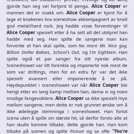
gjorde han seg vel fortjent til penga.
Alice Cooper
er
mannen det er snakk om.
Alice Cooper
er kjent for å
lage et knakenes bra sceneshow akkompagnert av knall
god metal/hard rock. Jeg hadde visse forventinger til
Alice Cooper
spesielt etter å ha sett alt det utstyret han
hadde med seg. Han spilte de sangene man kan
forvente at han skal spille, som
No more Mr. Nice guy,
Billion Dollar Babies, School's Out,
og
I'm Eighteen
. Han
spilte også et par sanger fra sitt nyeste album.
Sceneshowet var litt forenkla og imponerte nok mest de
som var drittings, men for en edru fyr var det ikke
spesielt avansert eller imponerende å se på.
Høydepunktet i sceneshowet var når
Alice Cooper
ble
hengt etter en lang kamp mellom han, dama si og noen
snodige fangevoktere.
Alice Cooper
sa ikke spesielt mye
mellom sangene, men dette er nok grunnet ønske om å
ikke ødelegge stemninga i sceneshowet. Han forlot
scena uten å spille sin største hit, så derfor forsto alle at
han skulle komme tilbake, dette gjorde han. Han kom
tilbake på scenen og spilte
Poison
og sa ofte
"You're