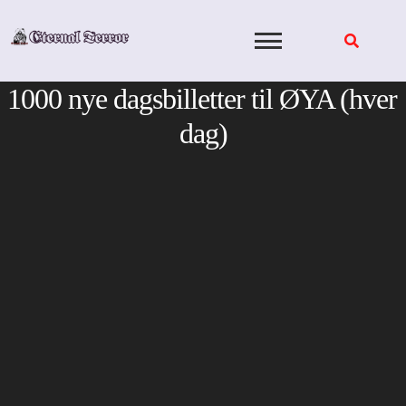
Skip
to
content
1000 nye dagsbilletter til ØYA (hver
dag)