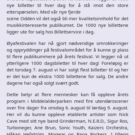
nye billetter til hver dag for å stå imot den store
etterspørselen. Med vår nye fjerde
scene Odden vil det også bli mer kvalitetsinnhold for det
musikkinteresserte publikumet. De 1000 nye billettene
ligger ute for salg hos Billettservice i dag.
Øyafestivalen har nå gjort nødvendige omrokkeringer
og oppryddinger på festivalområdet for å kunne gi plass
til flere publikummere på årets festival. Vi legger nå ut
ytterligere 1000 dagsbiletter til hver dag! Foreløpig er
det torsdag 7. august vi har solgt flest billetter til og her
er det kun de ekstra 1000 billettene for salg. De andre
dagene har også solgt svært godt.
Dette betyr at flere mennesker kan få oppleve årets
program i Middelalderparken med fire utendørsscener
over fire dager fra onsdag 6. august til lørdag 9. august.
Her vil du kunne oppleve etablerte artister som Nick
Cave med sitt nye band Grinderman, N.E.R.D., Sigur Ros,
Turboneger, Ane Brun, Sonic Youth, Kaizers Orchestra,
Håkan Hellström, Mogwai og Raga Rockers. I tillegg