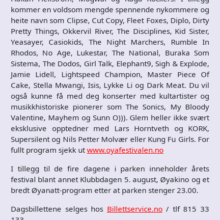
kommer en voldsom mengde spennende nykommere og
heite navn som Clipse, Cut Copy, Fleet Foxes, Diplo, Dirty
Pretty Things, Okkervil River, The Disciplines, Kid Sister,
Yeasayer, Casiokids, The Night Marchers, Rumble In
Rhodos, No Age, Lukestar, The National, Buraka Som
Sistema, The Dodos, Girl Talk, Elephant9, Sigh & Explode,
Jamie Lidell, Lightspeed Champion, Master Piece Of
Cake, Stella Mwangi, Isis, Lykke Li og Dark Meat. Du vil
også kunne få med deg konserter med kultartister og
musikkhistoriske pionerer som The Sonics, My Bloody
Valentine, Mayhem og Sunn O))). Glem heller ikke svært
eksklusive opptedner med Lars Horntveth og KORK,
Supersilent og Nils Petter Molvær eller Kung Fu Girls. For
fullt program sjekk ut
www.oyafestivalen.no
I tillegg til de fire dagene i parken inneholder årets
festival blant annet Klubbdagen 5. august, Øyakino og et
bredt Øyanatt-program etter at parken stenger 23.00.
Dagsbillettene selges hos
Billettservice.no
/ tlf 815 33
133.