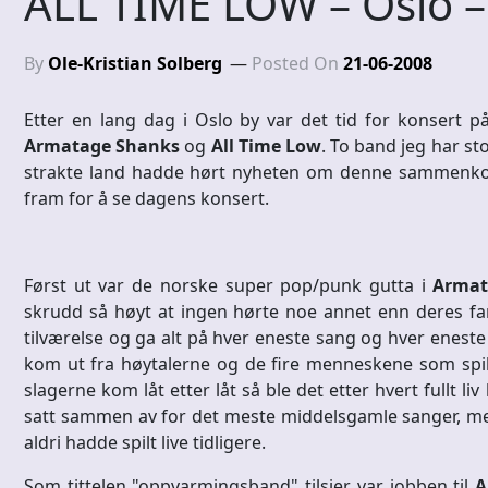
ALL TIME LOW – Oslo 
By
Ole-Kristian Solberg
Posted On
21-06-2008
Etter en lang dag i Oslo by var det tid for konsert 
Armatage Shanks
og
All Time Low
. To band jeg har st
strakte land hadde hørt nyheten om denne sammenkom
fram for å se dagens konsert.
Først ut var de norske super pop/punk gutta i
Armat
skrudd så høyt at ingen hørte noe annet enn deres fa
tilværelse og ga alt på hver eneste sang og hver eneste 
kom ut fra høytalerne og de fire menneskene som spil
slagerne kom låt etter låt så ble det etter hvert fullt li
satt sammen av for det meste middelsgamle sanger, me
aldri hadde spilt live tidligere.
Som tittelen "oppvarmingsband" tilsier var jobben til
A