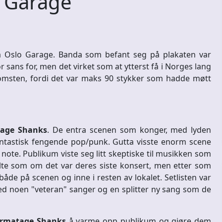
– Garage
på Oslo Garage. Banda som befant seg på plakaten var
or sans for, men det virket som at ytterst få i Norges lang
sten, fordi det var maks 90 stykker som hadde møtt
age Shanks
. De entra scenen som konger, med lyden
ntastisk fengende pop/punk. Gutta visste enorm scene
note. Publikum viste seg litt skeptiske til musikken som
te som om det var deres siste konsert, men etter som
v både på scenen og inne i resten av lokalet. Setlisten var
d noen "veteran" sanger og en splitter ny sang som de
rmatage Shanks
å varme opp publikum og gjøre dem