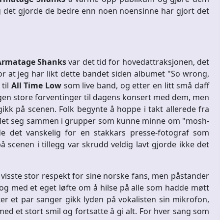
og det gjorde de bedre enn noen noensinne har gjort det
Armatage Shanks
var det tid for hovedattraksjonen, det
 for at jeg har likt dette bandet siden albumet "So wrong,
 til
All Time Low
som live band, og etter en litt små daff
gen store forventinger til dagens konsert med dem, men
ikk på scenen. Folk begynte å hoppe i takt allerede fra
amlet seg sammen i grupper som kunne minne om "mosh-
rde det vanskelig for en stakkars presse-fotograf som
 scenen i tillegg var skrudd veldig lavt gjorde ikke det
e visste stor respekt for sine norske fans, men påstander
 og med et eget løfte om å hilse på alle som hadde møtt
ter et par sanger gikk lyden på vokalisten sin mikrofon,
 et stort smil og fortsatte å gi alt. For hver sang som