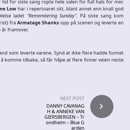
id for siste sang ropte hele salen for full hals for mer.
ime Low
har i repertoaret sitt, blant annet enn knall god
lelse ladet
"Remembering Sunday"
. På siste sang kom
rist) fra
Armatage Shanks
opp på scenen og leverte en
e år framover.
band som leverte varene. Synd at ikke flere hadde funnet
å komme tilbake, så får håpe at flere finner veien neste
NEXT POST
DANNY CAVANAG
H & ANNEKE VAN
GIERSBERGEN – Tr
ondheim – Blue G
arden