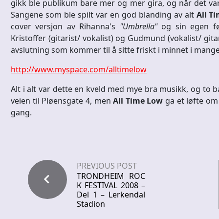
gikk ble publikum bare mer og mer gira, og når det var t
Sangene som ble spilt var en god blanding av alt
All T
cover versjon av Rihanna's
"Umbrella"
og sin egen fø
Kristoffer (gitarist/ vokalist) og Gudmund (vokalist/ gita
avslutning som kommer til å sitte friskt i minnet i mang
http://www.myspace.com/alltimelow
Alt i alt var dette en kveld med mye bra musikk, og to 
veien til Pløensgate 4, men
All Time Low
ga et løfte om 
gang.
PREVIOUS POST
TRONDHEIM ROC
K FESTIVAL 2008 –
Del 1 – Lerkendal
Stadion