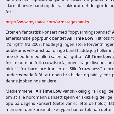
klare til neste band og det var akkurat det de gjorde 
før.
http://www.myspace.com/armatageshanks
Etter en fantastisk konsert med "oppvarmingsbandet"
amerikanske pop/punk bandet
All Time Low
. Tiltross
it's right" fra 2007, hadde jeg ingen store forventninger
publikums velkomst på forrige band hadde jeg heller in
noe skjedde med alle i salen når gutta i
All Time Low
g
første note og folk crowdsurfa, noen stage diva og s
pitter" fra hardcore konserter. Slik "crazy-ness" gjo
undertegnede å få tatt noen bra bilder, og når lysene på
denne jobben noe enklere.
Medlemmene i
All Time Low
var skikkelig gira i dag, d
om at alle nordmenn uansett kjønn er skikkelig deilige
opp på dagens konsert (dette var et løfte de holdt). Et
men som den karismatiske typen han er tok han dette med