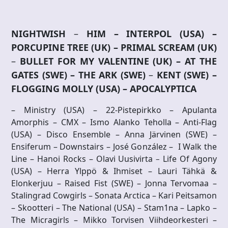
NIGHTWISH
–
HIM – INTERPOL (USA) –
PORCUPINE TREE (UK) –
PRIMAL SCREAM (UK)
–
BULLET FOR MY VALENTINE (UK) – AT THE
GATES (SWE) –
THE ARK (SWE)
–
KENT (SWE) –
FLOGGING MOLLY (USA)
– APOCALYPTICA
– Ministry (USA) – 22-Pistepirkko – Apulanta
Amorphis – CMX – Ismo Alanko Teholla – Anti-Flag
(USA) – Disco Ensemble – Anna Järvinen (SWE) –
Ensiferum – Downstairs – José González – I Walk the
Line – Hanoi Rocks – Olavi Uusivirta
Life Of Agony
–
(USA) – Herra Ylppö & Ihmiset – Lauri Tähkä &
Elonkerjuu – Raised Fist (SWE) – Jonna Tervomaa –
Stalingrad Cowgirls – Sonata Arctica – Kari Peitsamon
– Skootteri – The National (USA) – Stam1na – Lapko –
The Micragirls – Mikko Torvisen Viihdeorkesteri –