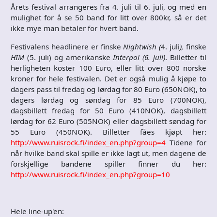
Årets festival arrangeres fra 4. juli til 6. juli, og med en
mulighet for å se 50 band for litt over 800kr, så er det
ikke mye man betaler for hvert band.
Festivalens headlinere er finske
Nightwish (
4. juli
),
finske
HIM
(5. juli) og amerikanske
Interpol (6. juli)
. Billetter til
herligheten koster 100 Euro, eller litt over 800 norske
kroner for hele festivalen. Det er også mulig å kjøpe to
dagers pass til fredag og lørdag for 80 Euro (650NOK), to
dagers lørdag og søndag for 85 Euro (700NOK),
dagsbillett fredag for 50 Euro (410NOK), dagsbillett
lørdag for 62 Euro (505NOK) eller dagsbillett søndag for
55 Euro (450NOK). Billetter fåes kjøpt her:
http://www.ruisrock.fi/index_en.php?group=4
Tidene for
når hvilke band skal spille er ikke lagt ut, men dagene de
forskjellige bandene spiller finner du her:
http://www.ruisrock.fi/index_en.php?group=10
Hele line-up'en: