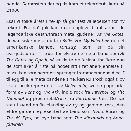
bandet Rammstein der og da kom et rekordpublikum på
21000.
Skal vi tolke årets line-up så går festivalledelsen for ny
rekord. Fra 4-6 juli kan man oppleve blant annet de
legendariske death/thrash metal gudene i
At The Gates
,
de walisiske metal gutta i
Bullet For My Valentine
og det
amerikanske bandet
Ministry,
som er på sin
avskjedsturne. Til tross for ekstreme metal band som
At
The Gates
og
Opeth
, så er dette en festival for flere enn
de som liker å riste på hodet sitt i fet anerkjennelse til
musikken som nærmest sprenger trommehinnene dine. I
tillegg til alle metalbandene sine, kan Ruisrock også tilby
skaterpunk representert av
Millencolin
, svensk pop/rock i
form av
Kent
og
The Ark
, indie rock fra
Interpol
og
The
National
og prog-metal/rock fra
Porcupine Tree.
De har
stelt i stand en fin blanding av ny og gammel rock, den
eldre garden representert av band som
Hanoi Rocks
og
The 69 Eyes,
og nye band som
The Micragirls
og
Anna
Jârvinen.