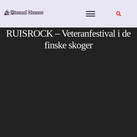
Skip
to
content
RUISROCK – Veteranfestival i de
finske skoger