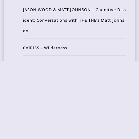
JASON WOOD & MATT JOHNSON – Cognitive Diss
ident: Conversations with THE THE’s Matt Johns
on
CAIRISS – Wilderness
Recent Concerts
Tons of Rock 2026 – Day 4
Tons of Rock 2026 – Day 3