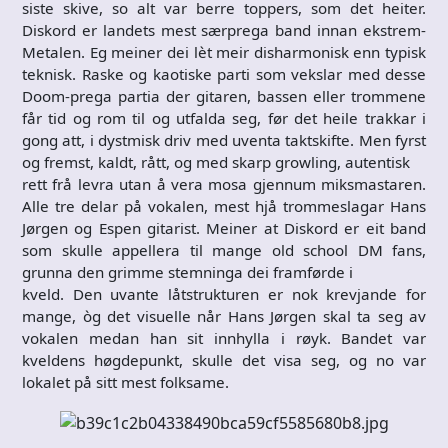
siste skive, so alt var berre toppers, som det heiter.
Diskord er landets mest særprega band innan ekstrem-
Metalen. Eg meiner dei lèt meir disharmonisk enn typisk
teknisk. Raske og kaotiske parti som vekslar med desse
Doom-prega partia der gitaren, bassen eller trommene
får tid og rom til og utfalda seg, før det heile trakkar i
gong att, i dystmisk driv med uventa taktskifte. Men fyrst
og fremst, kaldt, rått, og med skarp growling, autentisk
rett frå levra utan å vera mosa gjennum miksmastaren.
Alle tre delar på vokalen, mest hjå trommeslagar Hans
Jørgen og Espen gitarist. Meiner at Diskord er eit band
som skulle appellera til mange old school DM fans,
grunna den grimme stemninga dei framførde i
kveld. Den uvante låtstrukturen er nok krevjande for
mange, òg det visuelle når Hans Jørgen skal ta seg av
vokalen medan han sit innhylla i røyk. Bandet var
kveldens høgdepunkt, skulle det visa seg, og no var
lokalet på sitt mest folksame.