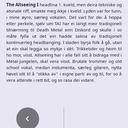
The Allseeing I
headlina 1. kveld, men deira tekniske og
atonale riff, smakte meg ikkje i kveld. Lyden var for tunn,
i mine øyro, særleg vokalen. Det vart for dei å hoppa
etter perkele, sjølv um TAI har ei langt meir tradisjonell
tilnærming til Death Metal enn Diskord og skulle i so
måte fylla ut det ein hadde sakna av tradisjonell
kontinuerleg headbanging. I staden byrja folk å gå, utan
at ein skal leggja so mykje i dèt. Trikketider og heim til
ho mor, visst. Allseeing har i alle fall sitt å bidraga med i
Metal-jungelen, skal vera visst. Brutale trommer og old
school vokal, medan instumenta, særleg gitaren, nytta
høvet sitt til å "stikka av" i eigne parti av og til, for so å
vera attende i rett tid, og so rasa dei vidare.