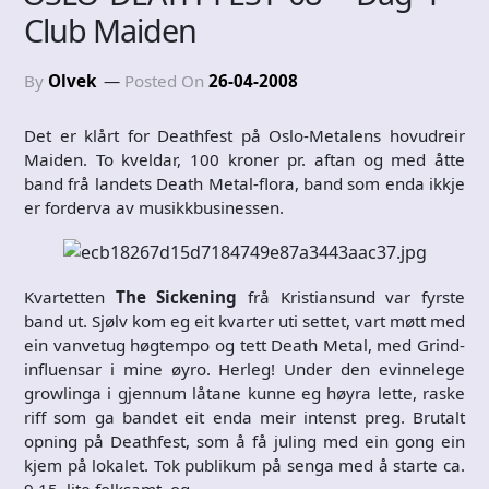
Club Maiden
By
Olvek
Posted On
26-04-2008
Det er klårt for Deathfest på Oslo-Metalens hovudreir
Maiden. To kveldar, 100 kroner pr. aftan og med åtte
band frå landets Death Metal-flora, band som enda ikkje
er forderva av musikkbusinessen.
Kvartetten
The Sickening
frå Kristiansund var fyrste
band ut. Sjølv kom eg eit kvarter uti settet, vart møtt med
ein vanvetug høgtempo og tett Death Metal, med Grind-
influensar i mine øyro. Herleg! Under den evinnelege
growlinga i gjennum låtane kunne eg høyra lette, raske
riff som ga bandet eit enda meir intenst preg. Brutalt
opning på Deathfest, som å få juling med ein gong ein
kjem på lokalet. Tok publikum på senga med å starte ca.