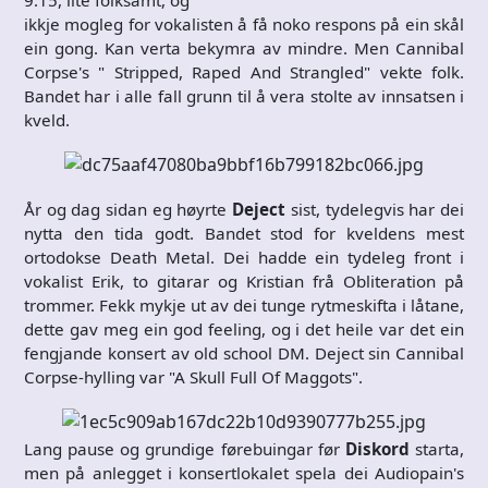
9.15, lite folksamt, og
ikkje mogleg for vokalisten å få noko respons på ein skål
ein gong. Kan verta bekymra av mindre. Men Cannibal
Corpse's " Stripped, Raped And Strangled" vekte folk.
Bandet har i alle fall grunn til å vera stolte av innsatsen i
kveld.
År og dag sidan eg høyrte
Deject
sist, tydelegvis har dei
nytta den tida godt. Bandet stod for kveldens mest
ortodokse Death Metal. Dei hadde ein tydeleg front i
vokalist Erik, to gitarar og Kristian frå Obliteration på
trommer. Fekk mykje ut av dei tunge rytmeskifta i låtane,
dette gav meg ein god feeling, og i det heile var det ein
fengjande konsert av old school DM. Deject sin Cannibal
Corpse-hylling var "A Skull Full Of Maggots".
Lang pause og grundige førebuingar før
Diskord
starta,
men på anlegget i konsertlokalet spela dei Audiopain's