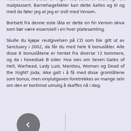
malplassert. Barnehagefakter kan dette kalles og til og
med da føler jeg at jeg er snill med Venom.
Bortsett fra denne siste låta er dette en fin Venom skiva
som bør være essensiell i en hver platesamling.
Skulle du kjøpe reutgivelsen på CD som ble gitt ut av
Sanctuary i 2002, da får du med hele 8 bonuslåter. Alle
disse 8 bonuslåtene er hentet fra diverse 12 tommere,
og da i hovedsak B sider.
Hva sies om Seven Gates of
Hell, Warhead, Lady Lust, Manitou, Woman og Dead of
the Night?
Joda, ikke galt i å få med disse gromlåtene
som bonus, men vinylutgaven foretrekkes av mange selv
om den er bortimot umulig å skaffes nå i dag.