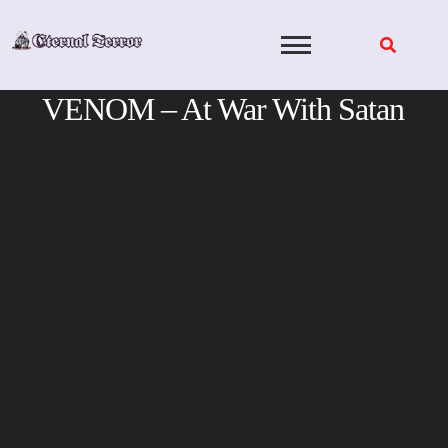
Skip
to
content
VENOM – At War With Satan