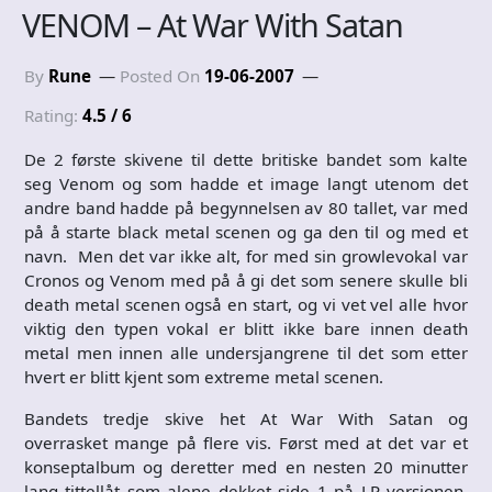
VENOM – At War With Satan
By
Rune
Posted On
19-06-2007
Rating:
4.5 / 6
De 2 første skivene til dette britiske bandet som kalte
seg Venom og som hadde et image langt utenom det
andre band hadde på begynnelsen av 80 tallet, var med
på å starte black metal scenen og ga den til og med et
navn.
Men det var ikke alt, for med sin growlevokal var
Cronos og Venom med på å gi det som senere skulle bli
death metal scenen også en start, og vi vet vel alle hvor
viktig den typen vokal er blitt ikke bare innen death
metal men innen alle undersjangrene til det som etter
hvert er blitt kjent som extreme metal scenen.
Bandets tredje skive het At War With Satan og
overrasket mange på flere vis. Først med at det var et
konseptalbum og deretter med en nesten 20 minutter
lang tittellåt som alene dekket side 1 på LP versjonen.