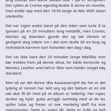
Det ryktes at Cronos egentlig tenkte å skrive en novelle,
men endte opp med den 19:56 lange At War With Satan
istedenfor.
Det var ingen andre band på den tiden som turte å ta
sjansen på en 20 minutters lang metallåt, men Cronos,
Mantas og Abandon gjorde det og tok Venom et
gedigent steg videre inn i det som skulle bli en lang og
innholdsrik karriere som fortsetter den dag i dag.
Det var ikke bare den 20 minutter lange tittellåta som
bør trekkes fram på denne skiva, for både Genocide og
Women, Leather and Hell er låter som holder meget høy
standard.
Men så var det denne låta Aaaaaaarrghh da; her er det
tydelig at Venom har lekt seg og det faktum at en slik
sak skal få bli med på et album er latterlig. Her roper,
skriker og hyler gutta arrrggh samtidig med at de ler,
spiller tuba og freser ut noe merkelig stoff fra sine
instrumenter. Dette er ingen låt, dette er bråk og helt