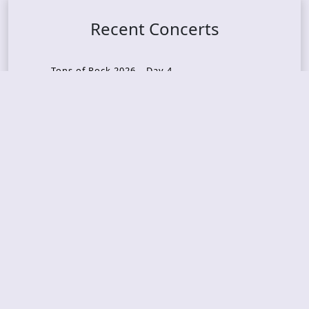
Recent Concerts
Tons of Rock 2026 – Day 4
Tons of Rock 2026 – Day 3
Tons of Rock 2026 – Day 2
Tons Of Rock 2026 – Day 1
GOATMILKER & DUNE SEA – 05.06.2026 – Bergen,
Norway