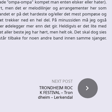
ade "ompa-ompa" kompet man enten elsker eller hater).
ørt, men det er melodilinjer og arrangementer her som
r bandet er på det hardeste og/eller det mest pompøse og
t trekker ned en hel del. På minussiden må jeg også
er ødelegger mer enn det gir. Heldigvis er det lite med
t aller beste jeg har hørt, men helt ok. Det skal dog sies
e står tilbake for noen andre band innen samme sjanger.
NEXT POST
TRONDHEIM ROC
K FESTIVAL – Tron
dheim – Lerkendal