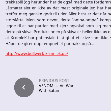
trekkspill (og herunder har de også med dette fordømr
Låtmaterialet er ikke av det mest originale jeg har h
treffer meg ganske godt til tider. Aller best er det nå
storslåtte. Men, som nevnt, dette "ompa-ompa" kompe
legge til et par partier med kjerringvokal som jeg men
dette på skiva. Produksjonen på skiva er heller ikke av de
at KromleK har potensiale til å gi ut ei skive som ikk
Håper de girer opp tempoet et par hakk også…
http://www.bollwerk-kromlek.de/
PREVIOUS POST
VENOM – At War
With Satan