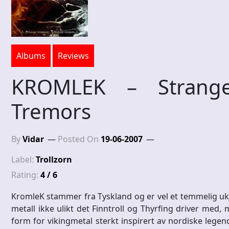
Albums
Reviews
KROMLEK – Strange
Tremors
By
Vidar
Posted On
19-06-2007
Label:
Trollzorn
Rating:
4 / 6
KromleK stammer fra Tyskland og er vel et temmelig ukj
metall ikke ulikt det Finntroll og Thyrfing driver med, 
form for vikingmetal sterkt inspirert av nordiske legen