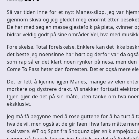
Så var tiden inne for et nytt Manes-slipp. Jeg var hjem
gjennom skiva og jeg gledet meg enormt etter besøket 
De har med seg en masse gjestefolk på plata, kvinner og 
bidrar veldig godt på sine områder. Vel, hva med musik
Forelskelse. Total forelskelse. Enklere kan det ikke bes
det beste jeg noensinne har hørt og derfor var da ogs
som rap så er det klart noen rynker på nesa, men den lå
Come To Pass heter den forresten. Det er også mere elek
Det er lett å kjenne igjen Manes, mange av elementen
mørkere og dystrere drakt. Vi snakker fortsatt elektr
Igjen gjør de det på sin måte, uten tanke om hva noen
eksklusivt.
Jeg må få begynne med å rose guttene for å ha turt å t
hva de vil, men også at de gir faen i hva fans måtte mene
skal være. WT og Spaz fra Shogunz gjør en kjempejobb o
rapper på fransk tenker jeg faktisk en del på Solefa