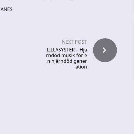
MANES
NEXT POST
LILLASYSTER – Hjä
rndöd musik för e
n hjärndöd gener
ation