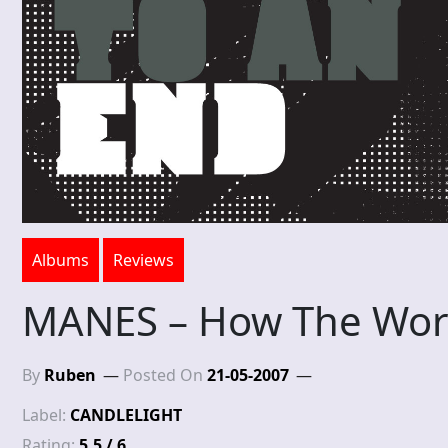
Albums
Reviews
MANES – How The Wor
By
Ruben
Posted On
21-05-2007
Label:
CANDLELIGHT
Rating:
5.5 / 6