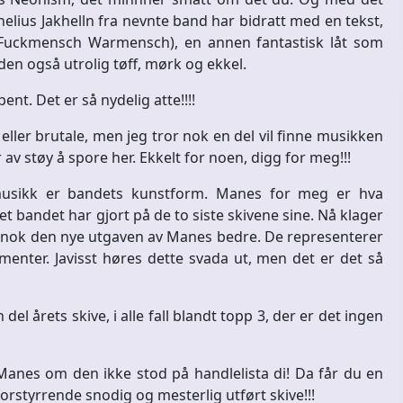
elius Jakhelln fra nevnte band har bidratt med en tekst,
(Fuckmensch Warmensch), en annen fantastisk låt som
 den også utrolig tøff, mørk og ekkel.
nt. Det er så nydelig atte!!!!
ller brutale, men jeg tror nok en del vil finne musikken
 av støy å spore her. Ekkelt for noen, digg for meg!!!
musikk er bandets kunstform. Manes for meg er hva
t bandet har gjort på de to siste skivene sine. Nå klager
er nok den nye utgaven av Manes bedre. De representerer
menter. Javisst høres dette svada ut, men det er det så
 årets skive, i alle fall blandt topp 3, der er det ingen
anes om den ikke stod på handlelista di! Da får du en
orstyrrende snodig og mesterlig utført skive!!!