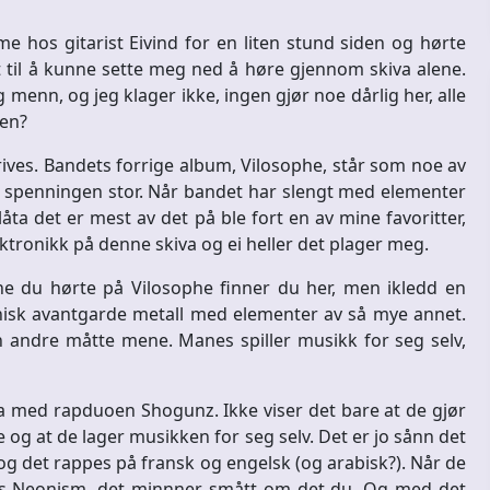
me hos gitarist Eivind for en liten stund siden og hørte
til å kunne sette meg ned å høre gjennom skiva alene.
menn, og jeg klager ikke, ingen gjør noe dårlig her, alle
ken?
krives. Bandets forrige album, Vilosophe, står som noe av
å spenningen stor. Når bandet har slengt med elementer
ta det er mest av det på ble fort en av mine favoritter,
tronikk på denne skiva og ei heller det plager meg.
e du hørte på Vilosophe finner du her, men ikledd en
onisk avantgarde metall med elementer av så mye annet.
 andre måtte mene. Manes spiller musikk for seg selv,
a med rapduoen Shogunz. Ikke viser det bare at de gjør
 og at de lager musikken for seg selv. Det er jo sånn det
g det rappes på fransk og engelsk (og arabisk?). Når de
ld`s Neonism, det minnner smått om det du. Og med det