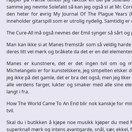
samme jeg nevnte Solefald så kan jeg også si at Mr. Corn
den heter for øvrig My Journal Of The Plague Years 
inneholder gitarspill som er utrolig nydelig. Samtidig er
The Cure-All må også nevnes der Emil synger så sårt og pe
Man kan ikke si at Manes fremstår som så veldig harde e
deres litt vel mørk og bråkete da det er en del elementer
Manes er kunstnere, det er det ingen tvil om og 
Michelangelo er for kunstelskere, jeg simpelten elsker de
jeg ikke på det gamle, det er bra det også, men jeg lik
alle verdens farger, lukter og smaker med alle sine ele
langt i fra.
How The World Came To An End blir nok kanskje for min del
tvil.
Skal du i butikken å kjøpe noe musikk kjøper du med M
superknall mørk og intens avantgarde, snål, sær, ekkel, f