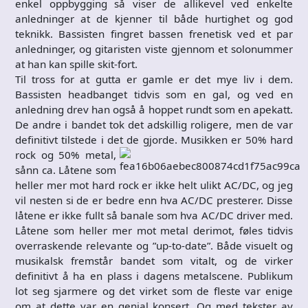
enkel oppbygging så viser de allikevel ved enkelte
anledninger at de kjenner til både hurtighet og god
teknikk. Bassisten fingret bassen frenetisk ved et par
anledninger, og gitaristen viste gjennom et solonummer
at han kan spille skit-fort.
Til tross for at gutta er gamle er det mye liv i dem.
Bassisten headbanget tidvis som en gal, og ved en
anledning drev han også å hoppet rundt som en apekatt.
De andre i bandet tok det adskillig roligere, men de var
definitivt tilstede i det de gjorde. Mu
sikken er 50% hard
rock og 50% metal,
sånn ca. Låtene som
heller mer mot hard rock er ikke helt ulikt AC/DC, og jeg
vil nesten si de er bedre enn hva AC/DC presterer. Disse
låtene er ikke fullt så banale som hva AC/DC driver med.
Låtene som heller mer mot metal derimot, føles tidvis
overraskende relevante og ”up-to-date”. Både visuelt og
musikalsk fremstår bandet som vitalt, og de virker
definitivt å ha en plass i dagens metalscene. Publikum
lot seg sjarmere og det virket som de fleste var enige
om at dette var en genial konsert. Og med tekster av