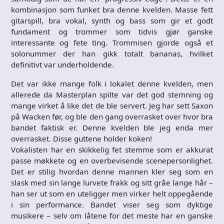
kombinasjon som funket bra denne kvelden. Masse fett
gitarspill, bra vokal, synth og bass som gir et godt
fundament og trommer som tidvis gjør ganske
interessante og fete ting. Trommisen gjorde også et
solonummer der han gikk totalt bananas, hvilket
definitivt var underholdende.
Det var ikke mange folk i lokalet denne kvelden, men
allerede da Masterplan spilte var det god stemning og
mange virket å like det de ble servert. Jeg har sett Saxon
på Wacken før, og ble den gang overrasket over hvor bra
bandet faktisk er. Denne kvelden ble jeg enda mer
overrasket. Disse guttene holder koken!
Vokalisten har en skikkelig fet stemme som er akkurat
passe møkkete og en overbevisende scenepersonlighet.
Det er stilig hvordan denne mannen kler seg som en
slask med sin lange lurvete frakk og sitt gråe lange hår –
han ser ut som en uteligger men virker helt oppegående
i sin performance. Bandet viser seg som dyktige
musikere – selv om låtene for det meste har en ganske