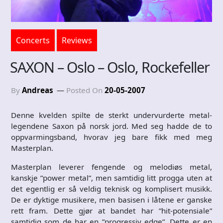
Concerts
Reviews
SAXON – Oslo – Oslo, Rockefeller
By
Andreas
Posted On
20-05-2007
Denne kvelden spilte de sterkt undervurderte metal-
legendene Saxon på norsk jord. Med seg hadde de to
oppvarmingsband, hvorav jeg bare fikk med meg
Masterplan.
Masterplan leverer fengende og melodiøs metal,
kanskje ”power metal”, men samtidig litt progga uten at
det egentlig er så veldig teknisk og komplisert musikk.
De er dyktige musikere, men basisen i låtene er ganske
rett fram. Dette gjør at bandet har ”hit-potensiale”
samtidig som de har en ”progressiv edge”. Dette er en