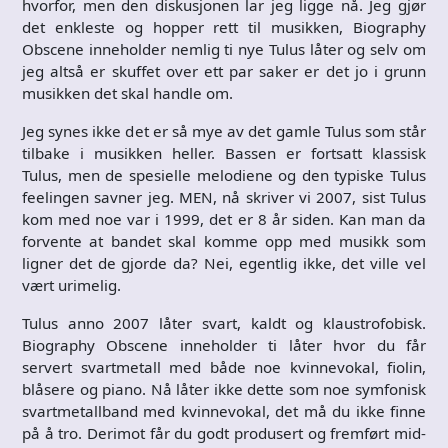
hvorfor, men den diskusjonen lar jeg ligge nå. Jeg gjør
det enkleste og hopper rett til musikken, Biography
Obscene inneholder nemlig ti nye Tulus låter og selv om
jeg altså er skuffet over ett par saker er det jo i grunn
musikken det skal handle om.
Jeg synes ikke det er så mye av det gamle Tulus som står
tilbake i musikken heller. Bassen er fortsatt klassisk
Tulus, men de spesielle melodiene og den typiske Tulus
feelingen savner jeg. MEN, nå skriver vi 2007, sist Tulus
kom med noe var i 1999, det er 8 år siden. Kan man da
forvente at bandet skal komme opp med musikk som
ligner det de gjorde da? Nei, egentlig ikke, det ville vel
vært urimelig.
Tulus anno 2007 låter svart, kaldt og klaustrofobisk.
Biography Obscene inneholder ti låter hvor du får
servert svartmetall med både noe kvinnevokal, fiolin,
blåsere og piano. Nå låter ikke dette som noe symfonisk
svartmetallband med kvinnevokal, det må du ikke finne
på å tro. Derimot får du godt produsert og fremført mid-