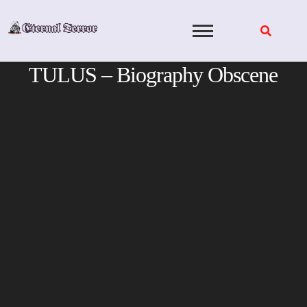
Skip
to
content
TULUS – Biography Obscene