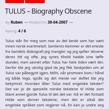
TULUS – Biography Obscene
By
Ruben
Posted On
30-04-2007
Rating:
4 / 6
Tulus står for meg som noe av det beste som har vært
innen norsk svartmetall. Samleres Kammer er det eneste
fra bandets diskografi jeg mangler og jeg spiller skivene
deres titt og ofte. Jeg synes Khold hadde sine tøffe
stunder, men savnet etter Tulus har hele tiden vært der.
Derfor ble jeg utrolig glad da jeg fikk beskjeden om at
Tulus var påbegynt igjen. MEN, når promoen kom i hånd
og både logo, språk og det meste var skiftet ble jeg
bekymret. Hvordan låter Tulus med engelske tekster?
Det var jo de spesielle norske tekstene til Hilde som
blant annet gjorde Tulus til det det var. Nå er det fortsatt
Hilde som skriver tekstene, men det er altså det
engelske språket som regjerer nå. En kan jo undre seg