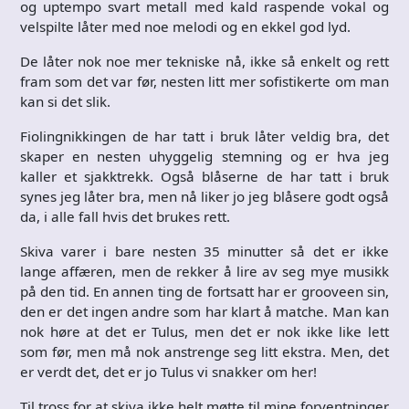
og uptempo svart metall med kald raspende vokal og
velspilte låter med noe melodi og en ekkel god lyd.
De låter nok noe mer tekniske nå, ikke så enkelt og rett
fram som det var før, nesten litt mer sofistikerte om man
kan si det slik.
Fiolingnikkingen de har tatt i bruk låter veldig bra, det
skaper en nesten uhyggelig stemning og er hva jeg
kaller et sjakktrekk. Også blåserne de har tatt i bruk
synes jeg låter bra, men nå liker jo jeg blåsere godt også
da, i alle fall hvis det brukes rett.
Skiva varer i bare nesten 35 minutter så det er ikke
lange affæren, men de rekker å lire av seg mye musikk
på den tid. En annen ting de fortsatt har er grooveen sin,
den er det ingen andre som har klart å matche. Man kan
nok høre at det er Tulus, men det er nok ikke like lett
som før, men må nok anstrenge seg litt ekstra. Men, det
er verdt det, det er jo Tulus vi snakker om her!
Til tross for at skiva ikke helt møtte til mine forventninger