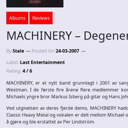
Albums
Reviews
MACHINERY – Degener
By
Stale
Posted On
24-03-2007
Label:
Last Entertainment
Rating:
4 / 6
MACHINERY, er et nytt band grunnlagt i 2001 av sange
Westman. I de første fire årene flere medlemmer ko
Michaels yngre bror Markus Isberg på gitar og Hans Jo
Ved utgivelsen av deres fjerde demo, MACHINERY hadde
Classic Heavy Metal og vokalen er delt mellom Michael og
å gjøre og ble erstattet av Per Lindström.