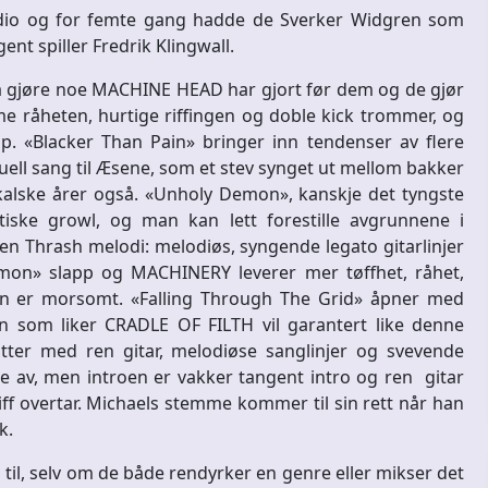
udio og for femte gang hadde de Sverker Widgren som
t spiller Fredrik Klingwall.
 å gjøre noe MACHINE HEAD har gjort før dem og de gjør
e råheten, hurtige riffingen og doble kick trommer, og
p. «Blacker Than Pain» bringer inn tendenser av flere
uell sang til Æsene, som et stev synget ut mellom bakker
alske årer også. «Unholy Demon», kanskje det tyngste
iske growl, og man kan lett forestille avgrunnene i
en Thrash melodi: melodiøs, syngende legato gitarlinjer
Demon» slapp og MACHINERY leverer mer tøffhet, råhet,
len er morsomt. «Falling Through The Grid» åpner med
n som liker CRADLE OF FILTH vil garantert like denne
tter med ren gitar, melodiøse sanglinjer og svevende
å le av, men introen er vakker tangent intro og ren gitar
f overtar. Michaels stemme kommer til sin rett når han
k.
l, selv om de både rendyrker en genre eller mikser det