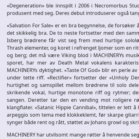
«Degeneration» ble innspilt i 2006 i Necromorbus St
produsent med seg. Deres debut introduserer også tangen
«Salvation For Sale» er en bra begynnelse, de forsøker
det skikkelig bra. De to neste fortsetter med den samm
Isberg brødrene får vist seg frem med hurtige sololø
Thrash elementer, og koret i refrenget ljomer som en rit
og berg; det må være Viking blod i MACHINERYs musik
sporet, har mer av Death Metal vokalens karakterist
MACHINERYs dyktighet. «Taste Of God» blir en perle av 
under tette riff. «Rectifier» fortsetter der «Unholy 
hurtighet og samspillet mellom brødrene til solo de
skrikende vokal, hurtige monotone riff og rytmer; de
sangen. Deretter tar den en vending mot roligere rø
klangflater. «Satanic Hippie Cannibal», tittelen er lett 
arpeggio som tema med klokkeklemt, før skarpe gitarrif
synger både rent og rått, støttet av Johans growl og skri
MACHINERY har utvilsomt mange røtter å henvende seg ti