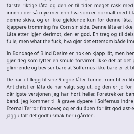
første riktige låta og den er til tider meget rask me
inneholder så mye mer enn hva som er normalt med black 
denne skiva, og er ikke gjeldende kun for denne låta.
kjappere tromming fra Corn sin side. Denne låta er ikke f
Låta etter igjen derimot, den er god. En treg og til del
fulle, men what the fuck, hva gjør det ettersom både I
In Bondage of Blind Desire er nok en kjapp låt, men he
gjør deg som lytter en smule forvirret. Ikke det at det p
glimrende og beviser bare at Solfernus ikke bare er et b
De har i tillegg til sine 9 egne låter funnet rom til en l
Antichrist er låta de har valgt seg ut, og den er jo for
dårligste versjonen jeg har hørt heller. Foretrekker b
band. Jeg kommer til å grave dypere i Solfernus indre
Eternal Terror framover, og er du åpen for litt god øst-
jaggu falt det godt i smak her i gården.