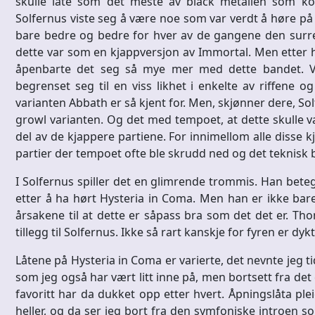
skulle låte som det meste av black metallen som kom
Solfernus viste seg å være noe som var verdt å høre på 
bare bedre og bedre for hver av de gangene den surrer 
dette var som en kjappversjon av Immortal. Men etter 
åpenbarte det seg så mye mer med dette bandet. Vi
begrenset seg til en viss likhet i enkelte av riffene
varianten Abbath er så kjent for. Men, skjønner dere, So
growl varianten. Og det med tempoet, at dette skulle 
del av de kjappere partiene. For innimellom alle disse 
partier der tempoet ofte ble skrudd ned og det teknisk br
I Solfernus spiller det en glimrende trommis. Han bete
etter å ha hørt Hysteria in Coma. Men han er ikke bare
årsakene til at dette er såpass bra som det det er. Thom
tillegg til Solfernus. Ikke så rart kanskje for fyren er dykt
Låtene på Hysteria in Coma er varierte, det nevnte jeg t
som jeg også har vært litt inne på, men bortsett fra de
favoritt har da dukket opp etter hvert. Åpningslåta ple
heller, og da ser jeg bort fra den symfoniske introen s