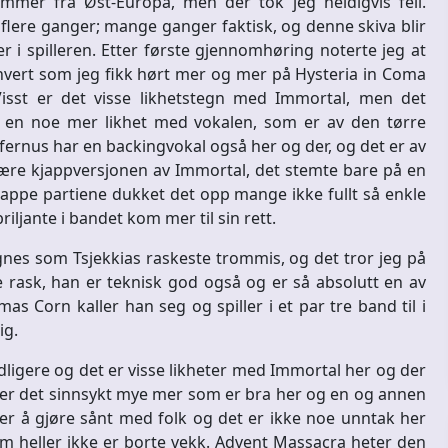
mer fra Øst-Europa, men der tok jeg heldigvis feil.
flere ganger; mange ganger faktisk, og denne skiva blir
i spilleren. Etter første gjennomhøring noterte jeg at
hvert som jeg fikk hørt mer og mer på Hysteria in Coma
sst er det visse likhetstegn med Immortal, men det
 og en noe mer likhet med vokalen, som er av den tørre
lfernus har en backingvokal også her og der, og det er av
være kjappversjonen av Immortal, det stemte bare på en
kjappe partiene dukket det opp mange ikke fullt så enkle
iljante i bandet kom mer til sin rett.
gnes som Tsjekkias raskeste trommis, og det tror jeg på
 rask, han er teknisk god også og er så absolutt en av
as Corn kaller han seg og spiller i et par tre band til i
ig.
idligere og det er visse likheter med Immortal her og der
t er det sinnsykt mye mer som er bra her og en og annen
ier å gjøre sånt med folk og det er ikke noe unntak her
om heller ikke er borte vekk. Advent Massacra heter den