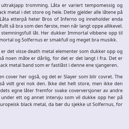
d ultrakjapp tromming. Låta er variert tempomessig og
metal i det store og hele. Dette gjelder alle låtene på
 Låta etterpå heter Bros of Inferno og inneholder enda
ullt så bra som den første, men når langt oppe allikevel.
s stemningsfull låt. Her dukker Immortal vibbene opp til
mmortal og Solfernus er smakfull og meget bra musikk.
r er det visse death metal elementer som dukker opp og
å noen måte er dårlig, for det er det langt i fra. Det er
lack metal band som er fastlåst i denne ene sjangeren.
iten cover her også, og det er Slayer som blir covret. The
 så vidt grei nok den. Ikke det helt store, men ikke den
andets egne låter fremfor svake coverversjoner av andre
 under ett og annet intervju som vil dukke opp her på
europeisk black metal, da bør du sjekke ut Solfernus, for