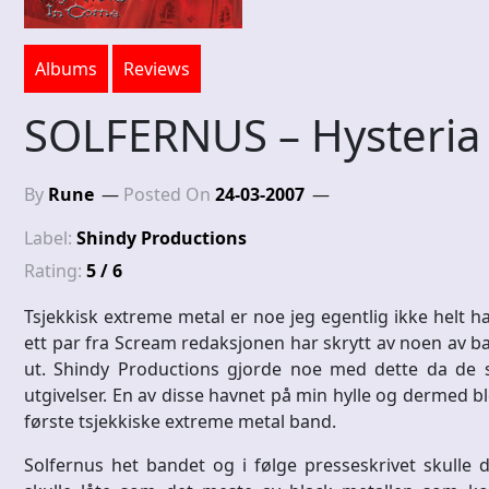
Albums
Reviews
SOLFERNUS – Hysteria
By
Rune
Posted On
24-03-2007
Label:
Shindy Productions
Rating:
5 / 6
Tsjekkisk extreme metal er noe jeg egentlig ikke helt ha
ett par fra Scream redaksjonen har skrytt av noen av ban
ut. Shindy Productions gjorde noe med dette da de
utgivelser. En av disse havnet på min hylle og dermed bl
første tsjekkiske extreme metal band.
Solfernus het bandet og i følge presseskrivet skulle d