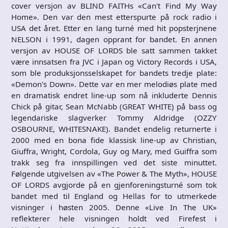
cover versjon av BLIND FAITHs «Can't Find My Way
Home». Den var den mest etterspurte på rock radio i
USA det året. Etter en lang turné med hit popsterjnene
NELSON i 1991, dagen opprant for bandet. En annen
versjon av HOUSE OF LORDS ble satt sammen takket
være innsatsen fra JVC i Japan og Victory Records i USA,
som ble produksjonsselskapet for bandets tredje plate:
«Demon's Down». Dette var en mer melodiøs plate med
en dramatisk endret line-up som nå inkluderte Dennis
Chick på gitar, Sean McNabb (GREAT WHITE) på bass og
legendariske slagverker Tommy Aldridge (OZZY
OSBOURNE, WHITESNAKE). Bandet endelig returnerte i
2000 med en bona fide klassisk line-up av Christian,
Giuffra, Wright, Cordola, Guy og Mary, med Guiffra som
trakk seg fra innspillingen ved det siste minuttet.
Følgende utgivelsen av «The Power & The Myth», HOUSE
OF LORDS avgjorde på en gjenforeningsturné som tok
bandet med til England og Hellas for to utmerkede
visninger i høsten 2005. Denne «Live In The UK»
reflekterer hele visningen holdt ved Firefest i