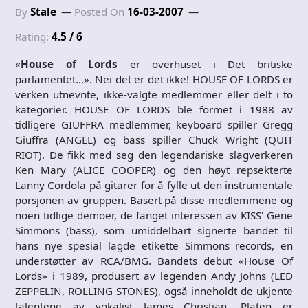
By
Stale
Posted On
16-03-2007
Rating:
4.5 / 6
«
House of Lords
er overhuset i Det britiske
parlamentet…». Nei det er det ikke! HOUSE OF LORDS er
verken utnevnte, ikke-valgte medlemmer eller delt i to
kategorier. HOUSE OF LORDS ble formet i 1988 av
tidligere GIUFFRA medlemmer, keyboard spiller Gregg
Giuffra (ANGEL) og bass spiller Chuck Wright (QUIT
RIOT). De fikk med seg den legendariske slagverkeren
Ken Mary (ALICE COOPER) og den høyt repsekterte
Lanny Cordola på gitarer for å fylle ut den instrumentale
porsjonen av gruppen. Basert på disse medlemmene og
noen tidlige demoer, de fanget interessen av KISS' Gene
Simmons (bass), som umiddelbart signerte bandet til
hans nye spesial lagde etikette Simmons records, en
understøtter av RCA/BMG. Bandets debut «House Of
Lords» i 1989, produsert av legenden Andy Johns (LED
ZEPPELIN, ROLLING STONES), også inneholdt de ukjente
talentene av vokalist James Christian. Platen er