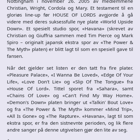
Nottingham i november 26. 2005 av medlemmene
Christian, Wright, Cordola og Mary. Et testament til en
gloriøs line-up før HOUSE OF LORDS avgjorde å gå
videre med deres suksessfulle nye plate «World Upside
Down». Et spesielt studio spor, «Havana» (skrevet av
Christian og Giuffria sammen med Tim Pierce og Mark
Spiro – originalt japansk ekstra spor av «The Power &
The Myth» platen) er blitt lagt til som en spesiell gave til
fansen.
Når det gjelder set listen er den tatt fra fire plater.
«Pleasure Palace», «I Wanna Be Loved», «Edge Of Your
Life», «Love Don't Lie» og «Slip Of The Tongue» fra
«House Of Lord». Tittel sporet fra «Sahara», samt
«Chains Of Love» og «Can't Find My Way Home».
«Demon's Down» platen bringer ut «Talkin' Bout Love»
og fra «The Power & The Myth» kommer «Mind Trip»,
«All Is Gone» og «The Rapture». «Havana», lagt til som
ekstra spor, er fra den sistnevnte perioden, og lik flere
andre sanger på denne utgivelsen gjør den lite av seg.