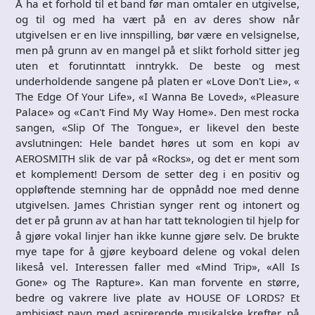
Å ha et forhold til et band før man omtaler en utgivelse,
og til og med ha vært på en av deres show når
utgivelsen er en live innspilling, bør være en velsignelse,
men på grunn av en mangel på et slikt forhold sitter jeg
uten et forutinntatt inntrykk. De beste og mest
underholdende sangene på platen er «Love Don't Lie», «
The Edge Of Your Life», «I Wanna Be Loved», «Pleasure
Palace» og «Can't Find My Way Home». Den mest rocka
sangen, «Slip Of The Tongue», er likevel den beste
avslutningen: Hele bandet høres ut som en kopi av
AEROSMITH slik de var på «Rocks», og det er ment som
et komplement! Dersom de setter deg i en positiv og
oppløftende stemning har de oppnådd noe med denne
utgivelsen. James Christian synger rent og intonert og
det er på grunn av at han har tatt teknologien til hjelp for
å gjøre vokal linjer han ikke kunne gjøre selv. De brukte
mye tape for å gjøre keyboard delene og vokal delen
likeså vel. Interessen faller med «Mind Trip», «All Is
Gone» og The Rapture». Kan man forvente en større,
bedre og vakrere live plate av HOUSE OF LORDS? Et
ambisiøst navn med aspirerende musikalske krefter, på