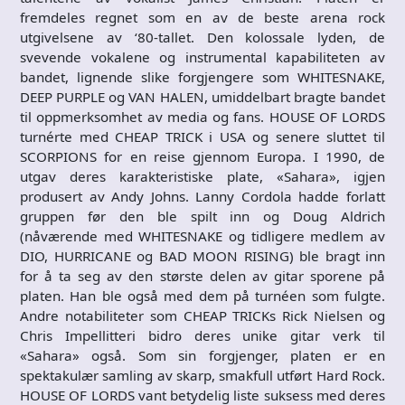
fremdeles regnet som en av de beste arena rock
utgivelsene av ‘80-tallet. Den kolossale lyden, de
svevende vokalene og instrumental kapabiliteten av
bandet, lignende slike forgjengere som WHITESNAKE,
DEEP PURPLE og VAN HALEN, umiddelbart bragte bandet
til oppmerksomhet av media og fans. HOUSE OF LORDS
turnérte med CHEAP TRICK i USA og senere sluttet til
SCORPIONS for en reise gjennom Europa. I 1990, de
utgav deres karakteristiske plate, «Sahara», igjen
produsert av Andy Johns. Lanny Cordola hadde forlatt
gruppen før den ble spilt inn og Doug Aldrich
(nåværende med WHITESNAKE og tidligere medlem av
DIO, HURRICANE og BAD MOON RISING) ble bragt inn
for å ta seg av den største delen av gitar sporene på
platen. Han ble også med dem på turnéen som fulgte.
Andre notabiliteter som CHEAP TRICKs Rick Nielsen og
Chris Impellitteri bidro deres unike gitar verk til
«Sahara» også. Som sin forgjenger, platen er en
spektakulær samling av skarp, smakfull utført Hard Rock.
HOUSE OF LORDS vant betydelig liste suksess med deres