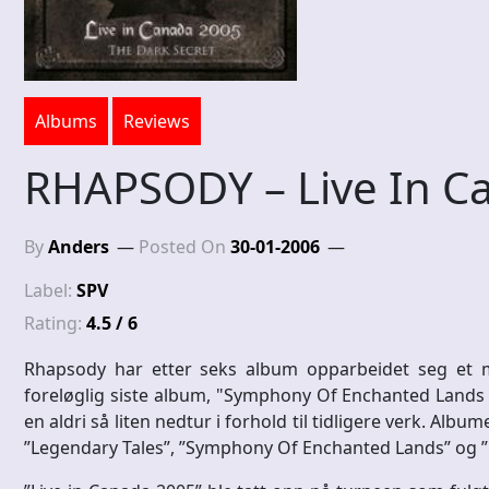
Albums
Reviews
RHAPSODY – Live In C
By
Anders
Posted On
30-01-2006
Label:
SPV
Rating:
4.5 / 6
Rhapsody har etter seks album opparbeidet seg et m
foreløglig siste album, "Symphony Of Enchanted Lands I
en aldri så liten nedtur i forhold til tidligere verk. Al
”Legendary Tales”, ”Symphony Of Enchanted Lands” og ”