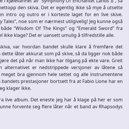
e i kjølevannet av ”Symphony Of Enchantet Lands II”, så
nettopp den skiva. Det er egentlig ikke så mye å utsette
en intro og outro er i korteste laget for en live skive.
y Tales”, noe som er nærmest utilgivelig! Jeg kunne også
en både ”Wisdom Of The Kings” og ”Emerald Sword” fra
kke klage? Det er uansett umulig å tilfredstille alle.
iva, var hvordan bandet skulle klare å fremføre det
dette låter akkurat som på skive, så da ligger nok både
jøre det på når man ikke har tilgang på ekte vare. Greit
 alternativet er nedstrippede versjoner av låtene så
r meget bra gjennom hele settet og alle instrumentene
på bandets prestasjoner bortsett fra at Fabio Lione har en
eg klager ikke.
 bra live album. Det eneste jeg har å klage på her er som
unne forvente seg flere låter når et band av Rhapsodys