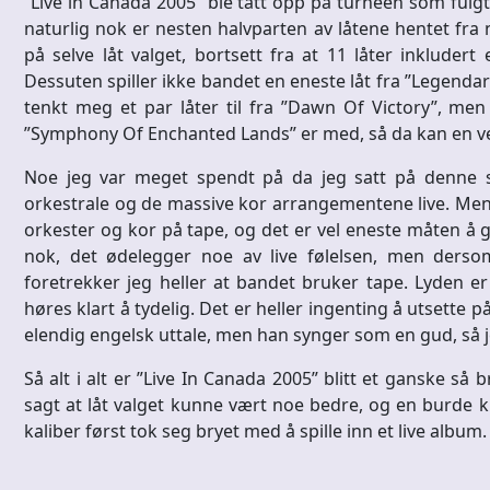
”Live in Canada 2005” ble tatt opp på turneen som fulgt
naturlig nok er nesten halvparten av låtene hentet fra 
på selve låt valget, bortsett fra at 11 låter inkludert 
Dessuten spiller ikke bandet en eneste låt fra ”Legendar
tenkt meg et par låter til fra ”Dawn Of Victory”, m
”Symphony Of Enchanted Lands” er med, så da kan en vel i
Noe jeg var meget spendt på da jeg satt på denne sk
orkestrale og de massive kor arrangementene live. Men 
orkester og kor på tape, og det er vel eneste måten å g
nok, det ødelegger noe av live følelsen, men dersom
foretrekker jeg heller at bandet bruker tape. Lyden e
høres klart å tydelig. Det er heller ingenting å utsette 
elendig engelsk uttale, men han synger som en gud, så j
Så alt i alt er ”Live In Canada 2005” blitt et ganske så
sagt at låt valget kunne vært noe bedre, og en burde k
kaliber først tok seg bryet med å spille inn et live album.