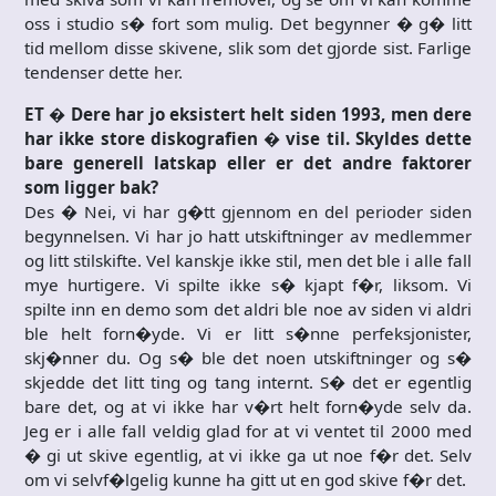
oss i studio s� fort som mulig. Det begynner � g� litt
tid mellom disse skivene, slik som det gjorde sist. Farlige
tendenser dette her.
ET � Dere har jo eksistert helt siden 1993, men dere
har ikke store diskografien � vise til. Skyldes dette
bare generell latskap eller er det andre faktorer
som ligger bak?
Des � Nei, vi har g�tt gjennom en del perioder siden
begynnelsen. Vi har jo hatt utskiftninger av medlemmer
og litt stilskifte. Vel kanskje ikke stil, men det ble i alle fall
mye hurtigere. Vi spilte ikke s� kjapt f�r, liksom. Vi
spilte inn en demo som det aldri ble noe av siden vi aldri
ble helt forn�yde. Vi er litt s�nne perfeksjonister,
skj�nner du. Og s� ble det noen utskiftninger og s�
skjedde det litt ting og tang internt. S� det er egentlig
bare det, og at vi ikke har v�rt helt forn�yde selv da.
Jeg er i alle fall veldig glad for at vi ventet til 2000 med
� gi ut skive egentlig, at vi ikke ga ut noe f�r det. Selv
om vi selvf�lgelig kunne ha gitt ut en god skive f�r det.