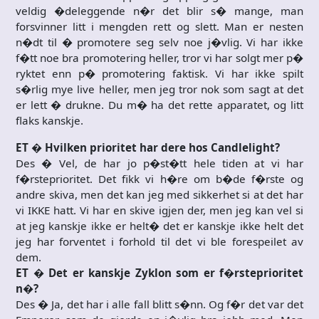
veldig �deleggende n�r det blir s� mange, man
forsvinner litt i mengden rett og slett. Man er nesten
n�dt til � promotere seg selv noe j�vlig. Vi har ikke
f�tt noe bra promotering heller, tror vi har solgt mer p�
ryktet enn p� promotering faktisk. Vi har ikke spilt
s�rlig mye live heller, men jeg tror nok som sagt at det
er lett � drukne. Du m� ha det rette apparatet, og litt
flaks kanskje.
ET � Hvilken prioritet har dere hos Candlelight?
Des � Vel, de har jo p�st�tt hele tiden at vi har
f�rsteprioritet. Det fikk vi h�re om b�de f�rste og
andre skiva, men det kan jeg med sikkerhet si at det har
vi IKKE hatt. Vi har en skive igjen der, men jeg kan vel si
at jeg kanskje ikke er helt� det er kanskje ikke helt det
jeg har forventet i forhold til det vi ble forespeilet av
dem.
ET � Det er kanskje Zyklon som er f�rsteprioritet
n�?
Des � Ja, det har i alle fall blitt s�nn. Og f�r det var det