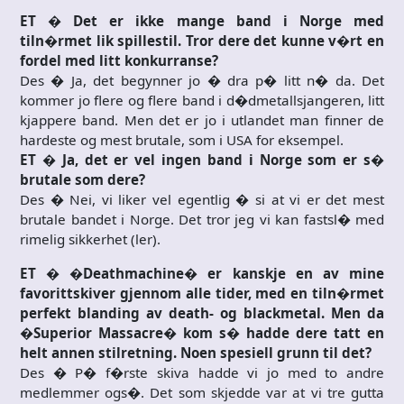
ET � Det er ikke mange band i Norge med
tiln�rmet lik spillestil. Tror dere det kunne v�rt en
fordel med litt konkurranse?
Des � Ja, det begynner jo � dra p� litt n� da. Det
kommer jo flere og flere band i d�dmetallsjangeren, litt
kjappere band. Men det er jo i utlandet man finner de
hardeste og mest brutale, som i USA for eksempel.
ET � Ja, det er vel ingen band i Norge som er s�
brutale som dere?
Des � Nei, vi liker vel egentlig � si at vi er det mest
brutale bandet i Norge. Det tror jeg vi kan fastsl� med
rimelig sikkerhet (ler).
ET � �Deathmachine� er kanskje en av mine
favorittskiver gjennom alle tider, med en tiln�rmet
perfekt blanding av death- og blackmetal. Men da
�Superior Massacre� kom s� hadde dere tatt en
helt annen stilretning. Noen spesiell grunn til det?
Des � P� f�rste skiva hadde vi jo med to andre
medlemmer ogs�. Det som skjedde var at vi tre gutta