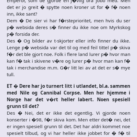
Emperor, som de gjorde en j�vlig bra jobb med. Men
det er jo greit � spytte noen kroner ut for � f� noen
inn, ikke sant?
Dem � De sier vi har f�rsteprioritet, men hvis du ser
p� websida deres s� finner du ikke noe om Myrkskog
p� forsida der.
Des � Og bilder av t-skjorter eller info finner du ikke.
Lenge p� websida var det til og med feil tittel p� skiva
f�r det ble gjort noe. Folk i flere land lurer p� hvor man
kan f� tak i skivene v�re og lurer p� hvor man kan f�
tak i merchandise m.m. G�r litt lei av at det er s� mye
tull.
ET � Dere har jo turnert litt i utlandet, bl.a. sammen
med Nile og Cannibal Corpse. Men her hjemme i
Norge har det v�rt heller labert. Noen spesiell
grunn til det?
Des � Nei, det er ikke det egentlig. Vi gjorde noen
konserter i �98, f�r skiva kom. Men etter det� nei, det
er ingen spesiell grunn til det. Det har aldri kommet noe
spesielt tilbud, og vi har heller ikke jobbet for � f� til