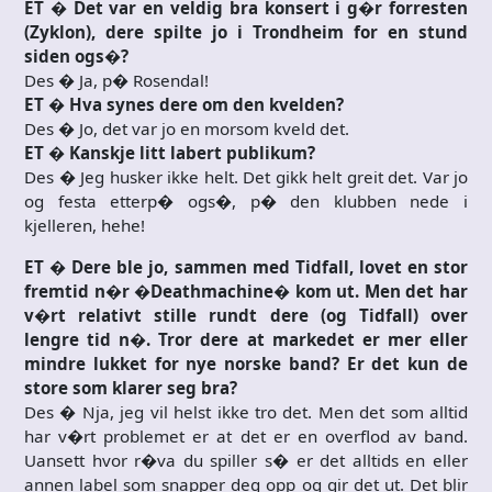
ET � Det var en veldig bra konsert i g�r forresten
(Zyklon), dere spilte jo i Trondheim for en stund
siden ogs�?
Des � Ja, p� Rosendal!
ET � Hva synes dere om den kvelden?
Des � Jo, det var jo en morsom kveld det.
ET � Kanskje litt labert publikum?
Des � Jeg husker ikke helt. Det gikk helt greit det. Var jo
og festa etterp� ogs�, p� den klubben nede i
kjelleren, hehe!
ET � Dere ble jo, sammen med Tidfall, lovet en stor
fremtid n�r �Deathmachine� kom ut. Men det har
v�rt relativt stille rundt dere (og Tidfall) over
lengre tid n�. Tror dere at markedet er mer eller
mindre lukket for nye norske band? Er det kun de
store som klarer seg bra?
Des � Nja, jeg vil helst ikke tro det. Men det som alltid
har v�rt problemet er at det er en overflod av band.
Uansett hvor r�va du spiller s� er det alltids en eller
annen label som snapper deg opp og gir det ut. Det blir