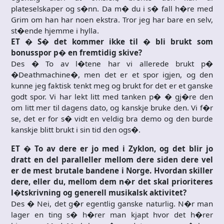
plateselskaper og s�nn. Da m� du i s� fall h�re med
Grim om han har noen ekstra. Tror jeg har bare en selv,
st�ende hjemme i hylla.
ET � S� det kommer ikke til � bli brukt som
bonusspor p� en fremtidig skive?
Des � To av l�tene har vi allerede brukt p�
�Deathmachine�, men det er et spor igjen, og den
kunne jeg faktisk tenkt meg og brukt for det er et ganske
godt spor. Vi har lekt litt med tanken p� � gj�re den
om litt mer til dagens dato, og kanskje bruke den. Vi f�r
se, det er for s� vidt en veldig bra demo og den burde
kanskje blitt brukt i sin tid den ogs�.
ET � To av dere er jo med i Zyklon, og det blir jo
dratt en del paralleller mellom dere siden dere vel
er de mest brutale bandene i Norge. Hvordan skiller
dere, eller du, mellom dem n�r det skal prioriteres
l�tskrivning og generell musikalsk aktivitet?
Des � Nei, det g�r egentlig ganske naturlig. N�r man
lager en ting s� h�rer man kjapt hvor det h�rer