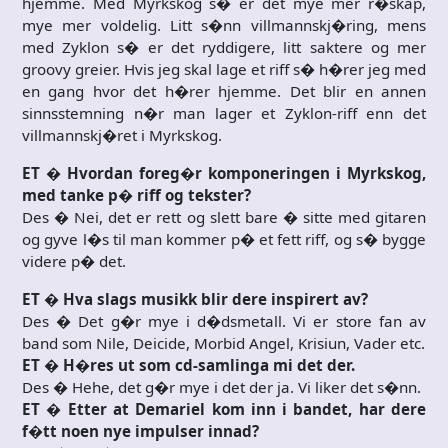
hjemme. Med Myrkskog s� er det mye mer r�skap,
mye mer voldelig. Litt s�nn villmannskj�ring, mens
med Zyklon s� er det ryddigere, litt saktere og mer
groovy greier. Hvis jeg skal lage et riff s� h�rer jeg med
en gang hvor det h�rer hjemme. Det blir en annen
sinnsstemning n�r man lager et Zyklon-riff enn det
villmannskj�ret i Myrkskog.
ET � Hvordan foreg�r komponeringen i Myrkskog,
med tanke p� riff og tekster?
Des � Nei, det er rett og slett bare � sitte med gitaren
og gyve l�s til man kommer p� et fett riff, og s� bygge
videre p� det.
ET � Hva slags musikk blir dere inspirert av?
Des � Det g�r mye i d�dsmetall. Vi er store fan av
band som Nile, Deicide, Morbid Angel, Krisiun, Vader etc.
ET � H�res ut som cd-samlinga mi det der.
Des � Hehe, det g�r mye i det der ja. Vi liker det s�nn.
ET � Etter at Demariel kom inn i bandet, har dere
f�tt noen nye impulser innad?