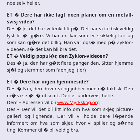
noe selv heller.
ET � Dere har ikke lagt noen planer om en metall-
svisj video?
Des � Jo, det har vi tenkt litt p�. Det har vi faktisk veldig
lyst til � gj�re. Vi har en kar som er skikkelig fan og
som kan gj�re det billig. Han var ogs� med p� Zyklon-
videoen, s� det kan bli bra det.
ET � Veldig popul�r, den Zyklon-videoen?
Des � Ja, den har g�tt flere ganger den. Sitter hjemme
sj�l og stemmer som faen jeg! (ler)
ET � Dere har ingen hjemmeside?
Des � Nei, den driver vi og jobber med n� faktisk. Den
m� vi se � f� ut snart. Den er underveis, hehe.
Dem – Adressen vil bli
www.Myrkskog.org
Des – Der vil det bli litt info om hva som skjer, picture-
galleri og lignende. Der vil vi holde dere l�pende
informert om hva som skjer, hvor vi spiller og s�nne
ting. Kommer til � bli veldig bra.