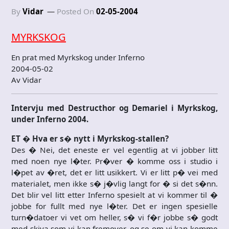
By
Vidar
Posted On
02-05-2004
MYRKSKOG
En prat med Myrkskog under Inferno
2004-05-02
Av Vidar
Intervju med Destructhor og Demariel i Myrkskog,
under Inferno 2004.
ET � Hva er s� nytt i Myrkskog-stallen?
Des � Nei, det eneste er vel egentlig at vi jobber litt
med noen nye l�ter. Pr�ver � komme oss i studio i
l�pet av �ret, det er litt usikkert. Vi er litt p� vei med
materialet, men ikke s� j�vlig langt for � si det s�nn.
Det blir vel litt etter Inferno spesielt at vi kommer til �
jobbe for fullt med nye l�ter. Det er ingen spesielle
turn�datoer vi vet om heller, s� vi f�r jobbe s� godt
med skiva som vi kan fremover, og se om vi kan komme