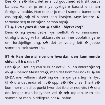
Des � Ja s� klart, det er alltid godt med et friskt pust i
bandet. Han er jo en mye dyktigere bassist enn han
forrige vi hadde. Han tenker jo mer i samme baner som
oss ogs�, s� vi slipper den krasjen. Mye lettere �
forholde seg til en s�nn person ogs�.
ET � Hva synes du om � spille i Myrkskog?
Dem � Jeg synes det er kjempeflott. Vi kommuniserer
utrolig bra, og vi har akkurat de samme oppfatningene
om forskjellige ting, s� det er veldig lett � jobbe
sammen. Helt suverent.
ET � Kan dere si noe om hvordan den kommende
skiva vil h�res ut?
Des � Ja! Det jeg kan si er at det vil bli en videref�ring
av �Superior Massacre�, men det kommer nok til � bli
ENDA mer villmannskj�ring denne gangen. Jeg har lyst
til � dra det enda et niv� opp, s� f�r vi se. Snart s�
kommer man til et punkt hvor det ikke er noe vits i � dra
det lenger, man begynner vel � n� toppen. Men det
samme sa man jo tidligere ogs�, haha!