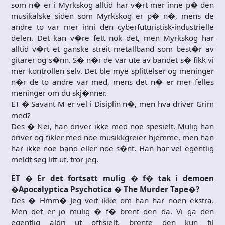
som n� er i Myrkskog alltid har v�rt mer inne p� den
musikalske siden som Myrkskog er p� n�, mens de
andre to var mer inni den cyberfuturistisk-industrielle
delen. Det kan v�re fett nok det, men Myrkskog har
alltid v�rt et ganske streit metallband som best�r av
gitarer og s�nn. S� n�r de var ute av bandet s� fikk vi
mer kontrollen selv. Det ble mye splittelser og meninger
n�r de to andre var med, mens det n� er mer felles
meninger om du skj�nner.
ET � Savant M er vel i Disiplin n�, men hva driver Grim
med?
Des � Nei, han driver ikke med noe spesielt. Mulig han
driver og fikler med noe musikkgreier hjemme, men han
har ikke noe band eller noe s�nt. Han har vel egentlig
meldt seg litt ut, tror jeg.
ET � Er det fortsatt mulig � f� tak i demoen
�Apocalyptica Psychotica � The Murder Tape�?
Des � Hmm� Jeg veit ikke om han har noen ekstra.
Men det er jo mulig � f� brent den da. Vi ga den
egentlig aldri ut offisielt, brente den kun til