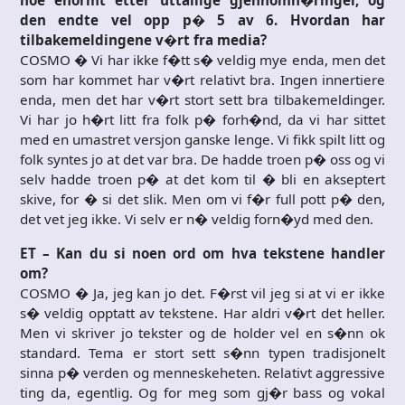
noe enormt etter uttallige gjennomh�ringer, og
den endte vel opp p� 5 av 6. Hvordan har
tilbakemeldingene v�rt fra media?
COSMO � Vi har ikke f�tt s� veldig mye enda, men det
som har kommet har v�rt relativt bra. Ingen innertiere
enda, men det har v�rt stort sett bra tilbakemeldinger.
Vi har jo h�rt litt fra folk p� forh�nd, da vi har sittet
med en umastret versjon ganske lenge. Vi fikk spilt litt og
folk syntes jo at det var bra. De hadde troen p� oss og vi
selv hadde troen p� at det kom til � bli en akseptert
skive, for � si det slik. Men om vi f�r full pott p� den,
det vet jeg ikke. Vi selv er n� veldig forn�yd med den.
ET – Kan du si noen ord om hva tekstene handler
om?
COSMO � Ja, jeg kan jo det. F�rst vil jeg si at vi er ikke
s� veldig opptatt av tekstene. Har aldri v�rt det heller.
Men vi skriver jo tekster og de holder vel en s�nn ok
standard. Tema er stort sett s�nn typen tradisjonelt
sinna p� verden og menneskeheten. Relativt aggressive
ting da, egentlig. Og for meg som gj�r bass og vokal