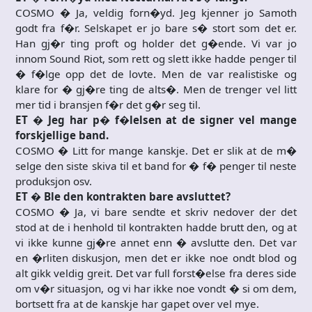
COSMO � Ja, veldig forn�yd. Jeg kjenner jo Samoth
godt fra f�r. Selskapet er jo bare s� stort som det er.
Han gj�r ting proft og holder det g�ende. Vi var jo
innom Sound Riot, som rett og slett ikke hadde penger til
� f�lge opp det de lovte. Men de var realistiske og
klare for � gj�re ting de alts�. Men de trenger vel litt
mer tid i bransjen f�r det g�r seg til.
ET � Jeg har p� f�lelsen at de signer vel mange
forskjellige band.
COSMO � Litt for mange kanskje. Det er slik at de m�
selge den siste skiva til et band for � f� penger til neste
produksjon osv.
ET � Ble den kontrakten bare avsluttet?
COSMO � Ja, vi bare sendte et skriv nedover der det
stod at de i henhold til kontrakten hadde brutt den, og at
vi ikke kunne gj�re annet enn � avslutte den. Det var
en �rliten diskusjon, men det er ikke noe ondt blod og
alt gikk veldig greit. Det var full forst�else fra deres side
om v�r situasjon, og vi har ikke noe vondt � si om dem,
bortsett fra at de kanskje har gapet over vel mye.