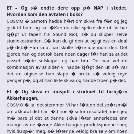
ET – Og s� endte dere opp p� NAP i stedet.
Hvordan kom den avtalen i boks?
COSMO � Samoth hadde h�rt om skiva fra f�r, og jeg
gikk til ham og sa: �Kan du ikke sjekke den ut. Vi har
kj�pt ut tapen fra Sound Riot, s� du slipper selve
studiokostnaden. S� kan du gi den ut og gi oss en deal
p� det.� Han sa at han skulle h�re igjennom den. Det
gjorde han og det tok bare noen dager f�r han sa at det
passet b�de selskapet og han bra. Det var vel en
kombinasjon av at siden vi hadde kj�pt den ut, s� var
det en utgivelse han slapp � bruke s� veldig mye
penger p�, og at han likte skiva og hadde troen p� det.
ET � Og skiva er innspilt i studioet til Torbj�rn
Akkerhaugen.
COSMO � Ja, det stemmer. Vi har f�tt en del sp�rsm�l
om akkurat det har f�tt noe � si for resultatet, men jeg
m� bare si det at denne skiva l�ter annerledes enn
mange av de �vrige Akkerhaugen produksjonene som,
hvis du sp�r meg, s� l�ter de veldig bra selv om noen