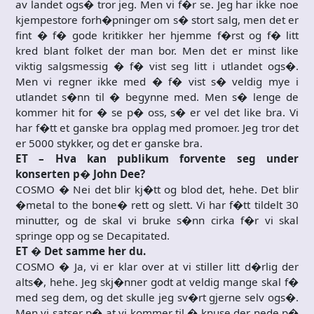
av landet ogs� tror jeg. Men vi f�r se. Jeg har ikke noe
kjempestore forh�pninger om s� stort salg, men det er
fint � f� gode kritikker her hjemme f�rst og f� litt
kred blant folket der man bor. Men det er minst like
viktig salgsmessig � f� vist seg litt i utlandet ogs�.
Men vi regner ikke med � f� vist s� veldig mye i
utlandet s�nn til � begynne med. Men s� lenge de
kommer hit for � se p� oss, s� er vel det like bra. Vi
har f�tt et ganske bra opplag med promoer. Jeg tror det
er 5000 stykker, og det er ganske bra.
ET – Hva kan publikum forvente seg under
konserten p� John Dee?
COSMO � Nei det blir kj�tt og blod det, hehe. Det blir
�metal to the bone� rett og slett. Vi har f�tt tildelt 30
minutter, og de skal vi bruke s�nn cirka f�r vi skal
springe opp og se Decapitated.
ET � Det samme her du.
COSMO � Ja, vi er klar over at vi stiller litt d�rlig der
alts�, hehe. Jeg skj�nner godt at veldig mange skal f�
med seg dem, og det skulle jeg sv�rt gjerne selv ogs�.
Men vi satser p� at vi kommer til � knuse der nede p�