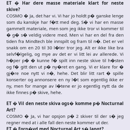
ET � Har dere masse materiale klart for neste
skive?
COSMO � Ja, det har vi. Vi har jo holdt p� ganske lenge
som du kanskje har f�tt med deg. S� vi har en masse
gammelt materiale, men som jeg ikke tror vi kommer til
� g� s� veldig videre med. Men vi har en del fra den
tiden fra Mindtech ble innspilt og fram til n�. Det er vel
snakk om en 20 til 30 l�ter tror jeg. Alt er ikke like bra
selvf�lgelig, og mye av det er vi litt lei av allerede. Vi
h�per p� � kunne f� spilt inn neste skive til h�sten
og f� gitt den ut p� ny�ret en gang. Vi er klare for �
gj�re noe nytt vi n�, hehe. Det blir litt rart � spille
konserter og annonsere en ny l�t som egentlig ikke er
ny, men for mange av l�tene er jo egentlig nytt da de
ikke finnes p� skive, hehe.
ET � Vil den neste skiva ogs� komme p� Nocturnal
Art?
COSMO � Ja, vi har opsjon p� 2 skiver til der s� jeg
regner med at i alle fall den neste kommer ut der.
ET � Forn�yd med Nocturnal Art s� langt?