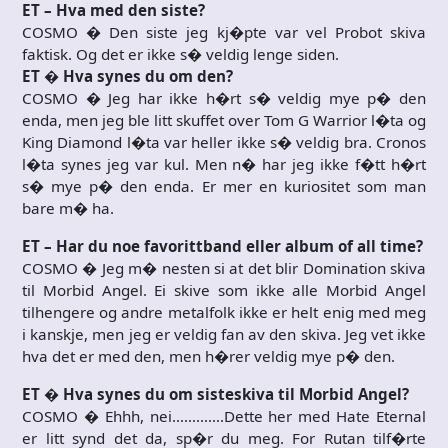
ET – Hva med den siste?
COSMO � Den siste jeg kj�pte var vel Probot skiva
faktisk. Og det er ikke s� veldig lenge siden.
ET � Hva synes du om den?
COSMO � Jeg har ikke h�rt s� veldig mye p� den
enda, men jeg ble litt skuffet over Tom G Warrior l�ta og
King Diamond l�ta var heller ikke s� veldig bra. Cronos
l�ta synes jeg var kul. Men n� har jeg ikke f�tt h�rt
s� mye p� den enda. Er mer en kuriositet som man
bare m� ha.
ET – Har du noe favorittband eller album of all time?
COSMO � Jeg m� nesten si at det blir Domination skiva
til Morbid Angel. Ei skive som ikke alle Morbid Angel
tilhengere og andre metalfolk ikke er helt enig med meg
i kanskje, men jeg er veldig fan av den skiva. Jeg vet ikke
hva det er med den, men h�rer veldig mye p� den.
ET � Hva synes du om sisteskiva til Morbid Angel?
COSMO � Ehhh, nei………….Dette her med Hate Eternal
er litt synd det da, sp�r du meg. For Rutan tilf�rte