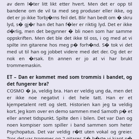
av dem l�ter litt likt etter hvert. Men det er opp til
bandene om de vil ta med seg produser eller ikke, og
det er jo ikke Torbj�rns feil det. Blir han bedt om � skru
lyd, s� gj�r han det han f�ler er riktig lyd. Det er ikke
d�rlig, men det begynner � bli noen som har samme
oppskriften. Men det ble det ikke til oss, i og med at vi
spilte inn gitarene hos meg p� forh�nd. S� tok vi det
med ut til han og jobbet videre med det der. Og det er
nok en �rsak. En annen er jo at vi har brukt
trommemaskin.
ET – Dan er kommet med som trommis i bandet, og
det fungerer bra?
COSMO � Ja, veldig bra. Han er veldig ung da, men det
er ikke noe negativt i det hele tatt. Han er et
kjempetalent rett og slett. Historien kan jeg ta veldig
kort. Jeg kom over en demo sammen med Samoth p� et
eller annet tidspunkt. Spilte den i bilen. Det var Dan og
noen kompiser som spiller i band sammen som heter
Psychopatus. Det var veldig r�tt uten vokal og greier.
Tror det var trommer og 2 gitarer. S� h�rte vi kjapt p�