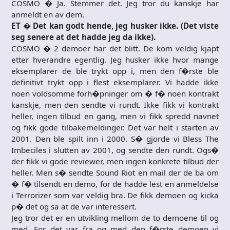
COSMO � Ja. Stemmer det. Jeg tror du kanskje har
anmeldt en av dem.
ET � Det kan godt hende, jeg husker ikke. (Det viste
seg senere at det hadde jeg da ikke).
COSMO � 2 demoer har det blitt. De kom veldig kjapt
etter hverandre egentlig. Jeg husker ikke hvor mange
eksemplarer de ble trykt opp i, men den f�rste ble
definitivt trykt opp i flest eksemplarer. Vi hadde ikke
noen voldsomme forh�pninger om � f� noen kontrakt
kanskje, men den sendte vi rundt. Ikke fikk vi kontrakt
heller, ingen tilbud en gang, men vi fikk spredd navnet
og fikk gode tilbakemeldinger. Det var helt i starten av
2001. Den ble spilt inn i 2000. S� gjorde vi Bless The
Imbeciles i slutten av 2001, og sendte den rundt. Ogs�
der fikk vi gode reviewer, men ingen konkrete tilbud der
heller. Men s� sendte Sound Riot en mail der de ba om
� f� tilsendt en demo, for de hadde lest en anmeldelse
i Terrorizer som var veldig bra. De fikk demoen og kicka
p� det og sa at de var interessert.
Jeg tror det er en utvikling mellom de to demoene til og
med. For det var fra og med den f�rste demoen vi