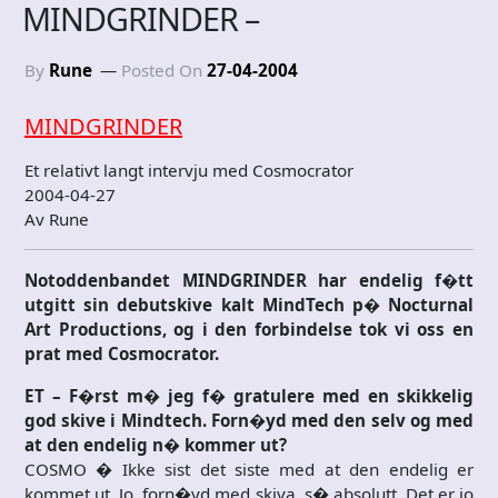
MINDGRINDER –
By
Rune
Posted On
27-04-2004
MINDGRINDER
Et relativt langt intervju med Cosmocrator
2004-04-27
Av Rune
Notoddenbandet MINDGRINDER har endelig f�tt
utgitt sin debutskive kalt MindTech p� Nocturnal
Art Productions, og i den forbindelse tok vi oss en
prat med Cosmocrator.
ET – F�rst m� jeg f� gratulere med en skikkelig
god skive i Mindtech. Forn�yd med den selv og med
at den endelig n� kommer ut?
COSMO � Ikke sist det siste med at den endelig er
kommet ut. Jo, forn�yd med skiva, s� absolutt. Det er jo