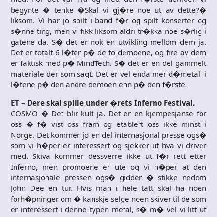
begynte � tenke �Skal vi gj�re noe ut av dette?�
liksom. Vi har jo spilt i band f�r og spilt konserter og
s�nne ting, men vi fikk liksom aldri tr�kka noe s�rlig i
gatene da. S� det er nok en utvikling mellom dem ja.
Det er totalt 6 l�ter p� de to demoene, og fire av dem
er faktisk med p� MindTech. S� det er en del gammelt
materiale der som sagt. Det er vel enda mer d�metall i
l�tene p� den andre demoen enn p� den f�rste.
ET – Dere skal spille under �rets Inferno Festival.
COSMO � Det blir kult ja. Det er en kjempesjanse for
oss � f� vist oss fram og etablert oss ikke minst i
Norge. Det kommer jo en del internasjonal presse ogs�
som vi h�per er interessert og sjekker ut hva vi driver
med. Skiva kommer dessverre ikke ut f�r rett etter
Inferno, men promoene er ute og vi h�per at den
internasjonale pressen ogs� gidder � stikke nedom
John Dee en tur. Hvis man i hele tatt skal ha noen
forh�pninger om � kanskje selge noen skiver til de som
er interessert i denne typen metal, s� m� vel vi litt ut