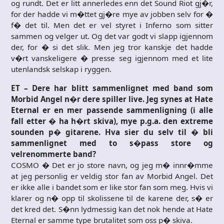
og rundt. Det er litt annerledes enn det Sound Riot gj�r,
for der hadde vi m�ttet gj�re mye av jobben selv for �
f� det til. Men det er vel styret i Inferno som sitter
sammen og velger ut. Og det var godt vi slapp igjennom
der, for � si det slik. Men jeg tror kanskje det hadde
v�rt vanskeligere � presse seg igjennom med et lite
utenlandsk selskap i ryggen.
ET – Dere har blitt sammenlignet med band som
Morbid Angel n�r dere spiller live. Jeg synes at Hate
Eternal er en mer passende sammenligning (i alle
fall etter � ha h�rt skiva), mye p.g.a. den extreme
sounden p� gitarene. Hva sier du selv til � bli
sammenlignet med to s�pass store og
velrenommerte band?
COSMO � Det er jo store navn, og jeg m� innr�mme
at jeg personlig er veldig stor fan av Morbid Angel. Det
er ikke alle i bandet som er like stor fan som meg. Hvis vi
klarer og n� opp til skolissene til de karene der, s� er
det kred det. S�nn lydmessig kan det nok hende at Hate
Eternal er samme type brutalitet som oss p� skiva.