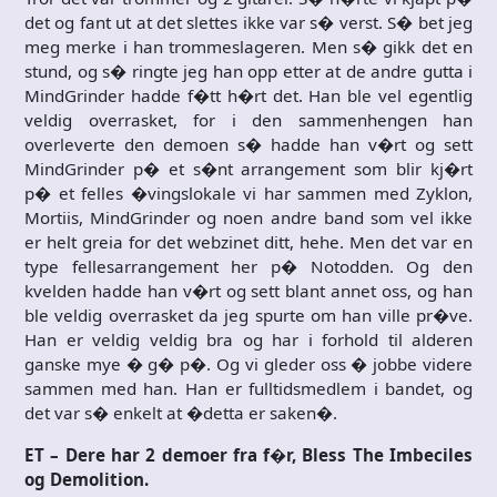
det og fant ut at det slettes ikke var s� verst. S� bet jeg
meg merke i han trommeslageren. Men s� gikk det en
stund, og s� ringte jeg han opp etter at de andre gutta i
MindGrinder hadde f�tt h�rt det. Han ble vel egentlig
veldig overrasket, for i den sammenhengen han
overleverte den demoen s� hadde han v�rt og sett
MindGrinder p� et s�nt arrangement som blir kj�rt
p� et felles �vingslokale vi har sammen med Zyklon,
Mortiis, MindGrinder og noen andre band som vel ikke
er helt greia for det webzinet ditt, hehe. Men det var en
type fellesarrangement her p� Notodden. Og den
kvelden hadde han v�rt og sett blant annet oss, og han
ble veldig overrasket da jeg spurte om han ville pr�ve.
Han er veldig veldig bra og har i forhold til alderen
ganske mye � g� p�. Og vi gleder oss � jobbe videre
sammen med han. Han er fulltidsmedlem i bandet, og
det var s� enkelt at �detta er saken�.
ET – Dere har 2 demoer fra f�r, Bless The Imbeciles
og Demolition.