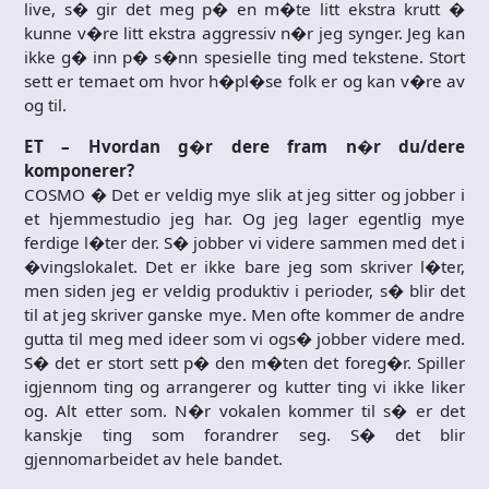
live, s� gir det meg p� en m�te litt ekstra krutt �
kunne v�re litt ekstra aggressiv n�r jeg synger. Jeg kan
ikke g� inn p� s�nn spesielle ting med tekstene. Stort
sett er temaet om hvor h�pl�se folk er og kan v�re av
og til.
ET – Hvordan g�r dere fram n�r du/dere
komponerer?
COSMO � Det er veldig mye slik at jeg sitter og jobber i
et hjemmestudio jeg har. Og jeg lager egentlig mye
ferdige l�ter der. S� jobber vi videre sammen med det i
�vingslokalet. Det er ikke bare jeg som skriver l�ter,
men siden jeg er veldig produktiv i perioder, s� blir det
til at jeg skriver ganske mye. Men ofte kommer de andre
gutta til meg med ideer som vi ogs� jobber videre med.
S� det er stort sett p� den m�ten det foreg�r. Spiller
igjennom ting og arrangerer og kutter ting vi ikke liker
og. Alt etter som. N�r vokalen kommer til s� er det
kanskje ting som forandrer seg. S� det blir
gjennomarbeidet av hele bandet.