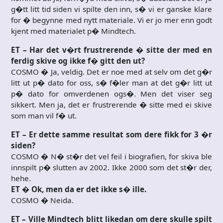
g�tt litt tid siden vi spilte den inn, s� vi er ganske klare
for � begynne med nytt materiale. Vi er jo mer enn godt
kjent med materialet p� Mindtech.
ET – Har det v�rt frustrerende � sitte der med en
ferdig skive og ikke f� gitt den ut?
COSMO � Ja, veldig. Det er noe med at selv om det g�r
litt ut p� dato for oss, s� f�ler man at det g�r litt ut
p� dato for omverdenen ogs�. Men det viser seg
sikkert. Men ja, det er frustrerende � sitte med ei skive
som man vil f� ut.
ET – Er dette samme resultat som dere fikk for 3 �r
siden?
COSMO � N� st�r det vel feil i biografien, for skiva ble
innspilt p� slutten av 2002. Ikke 2000 som det st�r der,
hehe.
ET � Ok, men da er det ikke s� ille.
COSMO � Neida.
ET – Ville Mindtech blitt likedan om dere skulle spilt