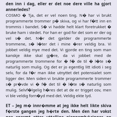
den inn i dag, eller er det noe dere ville ha gjort
annerledes?
COSMO � Tja, det er vel noen ting. N� har vi brukt
programmerte trommer p� skiva, og vi har f�tt inn en
trommis i bandet. S� vi hadde helt klart foretrukket �
bruke ham i stedet. For han er god for det som er der og
vel s� det. N�r det gjelder de programmerte
trommene, s� l�ter det i mine �rer veldig bra. Vi
jobbet veldig mye med det. Vi gjorde en ting som man
kanskje ikke skal gj�re, da vi jobbet med de
programmerte trommene for � f� de til � l�te s�
naturlig som mulig. Og det er jo egentlig litt idioti i seg
selv, for da f�r man ikke utnyttet det potensialet som
ligger der. Men siden vi brukte programmerte trommer
s� pr�vde vi � f� det til � l�te s� naturlig som
mulig. Selvf�lgelig h�res det at de er trigget osv, men
vi ble veldig forn�yd med det. Veldig ekte lyd.
ET – Jeg m� innr�mme at jeg ikke helt likte skiva
f�rste gangen jeg h�rte den. Men den har vokst