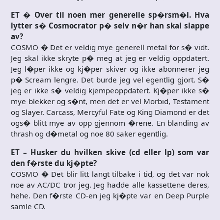
ET � Over til noen mer generelle sp�rsm�l. Hva
lytter s� Cosmocrator p� selv n�r han skal slappe
av?
COSMO � Det er veldig mye generell metal for s� vidt.
Jeg skal ikke skryte p� meg at jeg er veldig oppdatert.
Jeg l�per ikke og kj�per skiver og ikke abonnerer jeg
p� Scream lengre. Det burde jeg vel egentlig gjort. S�
jeg er ikke s� veldig kjempeoppdatert. Kj�per ikke s�
mye blekker og s�nt, men det er vel Morbid, Testament
og Slayer. Carcass, Mercyful Fate og King Diamond er det
ogs� blitt mye av opp gjennom �rene. En blanding av
thrash og d�metal og noe 80 saker egentlig.
ET – Husker du hvilken skive (cd eller lp) som var
den f�rste du kj�pte?
COSMO � Det blir litt langt tilbake i tid, og det var nok
noe av AC/DC tror jeg. Jeg hadde alle kassettene deres,
hehe. Den f�rste CD-en jeg kj�pte var en Deep Purple
samle CD.