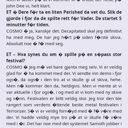
John Dee vi, helt klart.
ET � Dere f�r ta en liten Perished da vet du. Slik de
gjorde i fjor da de spilte rett f�r Vader. De startet 5
minutter f�r tiden.
COSMO � Ja, kanskje det. Decapitated skal jeg definitivt
ha med meg. De har jeg h�rt p� siden f�rste skiva.
Absolutt noe � f� med seg.
ET – Hva synes du om � spille p� en s�pass stor
festival?
COSMO � Jeg m� vel bare gjenta meg selv. Vi er veldig
glad for � ha kommet med der. Vi sendte inn demo i fjor
ogs�, da ogs� i den tro at vi skulle gi ut skiva, hehe.
Men n� kommer den da, heldigvis. Men vi mente at vi
var aktuelle i fjor ogs�, i og med at vi kom med ny skive
og s�nn. Festivalen er blitt veldig stor. Jeg tror den ble
rangert som verdens �ttende beste metal festivalen i
Terrorizer. S� vi er veldig forn�yd med � f� v�re med
der. Vi hadde veldig mye tro p� at vi skulle f� v�re
med i �r. Det har noe med det systemet Samoth jobber i