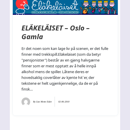
ELÄKELÄISET – Oslo –
Gamla
Er det noen som kan lage liv på scenen, er det fulle
finner med trekkspill.Eläkeläiset (som da betyr
"pensjonister") består av en gjeng halvgærne
finner som er mest opptatt av å helle innpå
alkohol mens de spiller. Låtene deres er
hovedsaklig coverlåter av kjente hit`er, der
tekstene er helt ugjenkjennelige, da de er på
finsk…
By
Lise Mette Eidet
02-06-2010